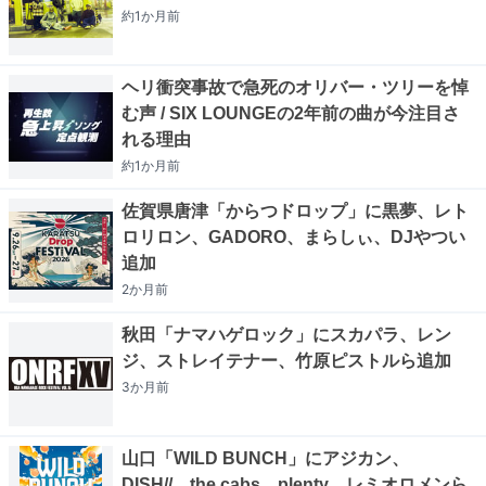
約1か月
前
ヘリ衝突事故で急死のオリバー・ツリーを悼
む声 / SIX LOUNGEの2年前の曲が今注目さ
れる理由
約1か月
前
佐賀県唐津「からつドロップ」に黒夢、レト
ロリロン、GADORO、まらしぃ、DJやつい
追加
2か月
前
秋田「ナマハゲロック」にスカパラ、レン
ジ、ストレイテナー、竹原ピストルら追加
3か月
前
山口「WILD BUNCH」にアジカン、
DISH//、the cabs、plenty、レミオロメンら