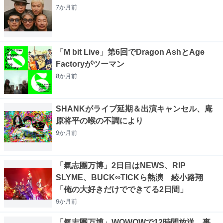
7か月
前
「M bit Live」第6回でDragon AshとAge
Factoryがツーマン
8か月
前
SHANKがライブ延期＆出演キャンセル、庵
原将平の喉の不調により
9か月
前
「氣志團万博」2日目はNEWS、RIP
SLYME、BUCK∞TICKら熱演 綾小路翔
「俺の大好きだけでできてる2日間」
9か月
前
「氣志團万博」WOWOWで12時間放送、事