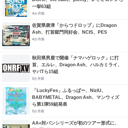
一挙63組
4か月
前
佐賀県唐津「からつドロップ」にDragon
Ash、打首獄門同好会、NCIS、PES
4か月
前
秋田県男鹿で開催「ナマハゲロック」に打
首、エルレ、Dragon Ash、ハルカミライ、
ヤバTら15組
5か月
前
「LuckyFes」ふるっぱー、NiziU、
BABYMETAL、Dragon Ash、マンウィズ
ら第1弾59組発表
5か月
前
AA=対バンシリーズが初のツアー形式に、