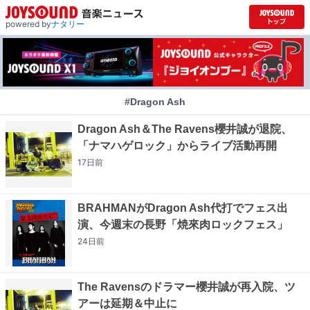
powered by
ナタリー
#Dragon Ash
Dragon Ash＆The Ravens櫻井誠が退院、
「ナマハゲロック」からライブ活動再開
17日
前
BRAHMANがDragon Ash代打でフェス出
演、今週末の長野「焼來肉ロックフェス」
24日
前
The Ravensのドラマー櫻井誠が再入院、ツ
アーは延期＆中止に