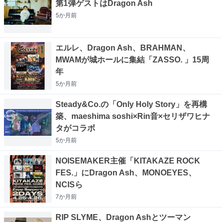
第1弾ゲストはDragon Ash
5か月
前
エルレ、Dragon Ash、BRAHMAN、
MWAMが城ホールに集結「ZASSO. 」15周
年
5か月
前
Steady&Co.の「Only Holy Story」を再構
築、maeshima soshi×Rin音×セリザワヒナ
タがコラボ
5か月
前
NOISEMAKER主催「KITAKAZE ROCK
FES.」にDragon Ash、MONOEYES、
NCISら
7か月
前
RIP SLYME、Dragon Ashとツーマン