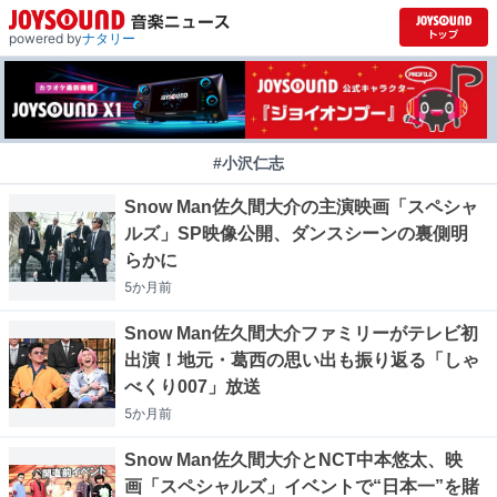
powered by
ナタリー
#小沢仁志
Snow Man佐久間大介の主演映画「スペシャ
ルズ」SP映像公開、ダンスシーンの裏側明
らかに
5か月
前
Snow Man佐久間大介ファミリーがテレビ初
出演！地元・葛西の思い出も振り返る「しゃ
べくり007」放送
5か月
前
Snow Man佐久間大介とNCT中本悠太、映
画「スペシャルズ」イベントで“日本一”を賭