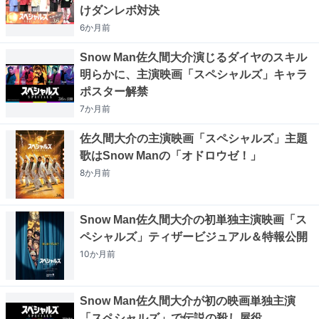
けダンレボ対決
6か月
前
Snow Man佐久間大介演じるダイヤのスキル
明らかに、主演映画「スペシャルズ」キャラ
ポスター解禁
7か月
前
佐久間大介の主演映画「スペシャルズ」主題
歌はSnow Manの「オドロウゼ！」
8か月
前
Snow Man佐久間大介の初単独主演映画「ス
ペシャルズ」ティザービジュアル＆特報公開
10か月
前
Snow Man佐久間大介が初の映画単独主演
「スペシャルズ」で伝説の殺し屋役