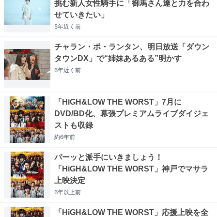
挑む新人女性騎手に「御馬さん達と力を合わ
せていきたい」
5年近く
前
チャラン・ポ・ランタン、明日放送「ダウン
タウンDX」で“姉妹あるある”明かす
6年近く
前
「HiGH&LOW THE WORST」7月に
DVD/BD化、幕張プレミアムライブダイジェ
ストも収録
約6年
前
パーッと派手にいきましょう！
「HiGH&LOW THE WORST」神戸でマサラ
上映決定
6年以上
前
「HiGH&LOW THE WORST」応援上映を全