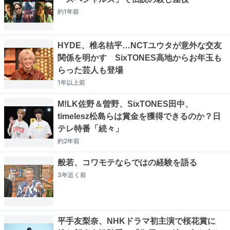
約1年
前
HYDE、椎名桔平…NCTユウタが意外な交友
関係を明かす SixTONES高地からお年玉も
らった芸人も登場
1年以上
前
M!LK佐野＆曽野、SixTONES田中、
timelesz松島らは賞金を獲得できるのか？日
テレ特番「続々」
約2年
前
般若、コワモテならではの経験を語る
3年近く
前
平手友梨奈、NHKドラマ初主演で桜花賞に