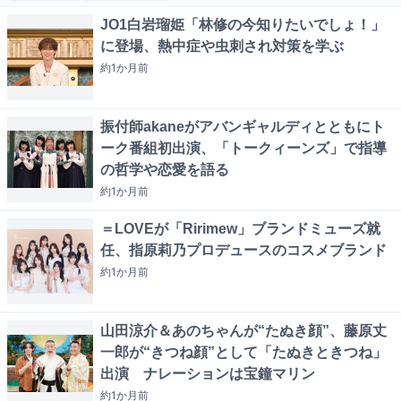
JO1白岩瑠姫「林修の今知りたいでしょ！」
に登場、熱中症や虫刺され対策を学ぶ
約1か月
前
振付師akaneがアバンギャルディとともにト
ーク番組初出演、「トークィーンズ」で指導
の哲学や恋愛を語る
約1か月
前
＝LOVEが「Ririmew」ブランドミューズ就
任、指原莉乃プロデュースのコスメブランド
約1か月
前
山田涼介＆あのちゃんが“たぬき顔”、藤原丈
一郎が“きつね顔”として「たぬきときつね」
出演 ナレーションは宝鐘マリン
約1か月
前