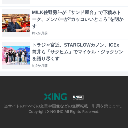
M!LK佐野勇斗が「サンド屋台」で下積みト
ーク、メンバーが“カッコいいところ”を明か
す
約2か月
前
トラジャ宮近、STARGLOWカノン、ICEx
筒井ら「サクヒム」でマイケル・ジャクソン
を語り尽くす
約2か月
前
当サイトのすべての文章や画像などの無断転載・引用を禁じます。
Copyright XING INC.All Rights Reserved.