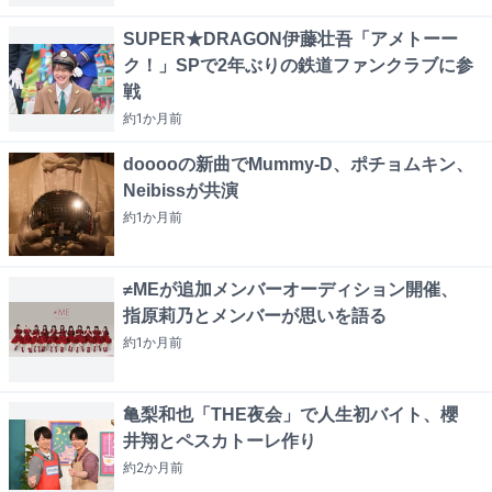
SUPER★DRAGON伊藤壮吾「アメトーー
ク！」SPで2年ぶりの鉄道ファンクラブに参
戦
約1か月
前
dooooの新曲でMummy-D、ポチョムキン、
Neibissが共演
約1か月
前
≠MEが追加メンバーオーディション開催、
指原莉乃とメンバーが思いを語る
約1か月
前
亀梨和也「THE夜会」で人生初バイト、櫻
井翔とペスカトーレ作り
約2か月
前