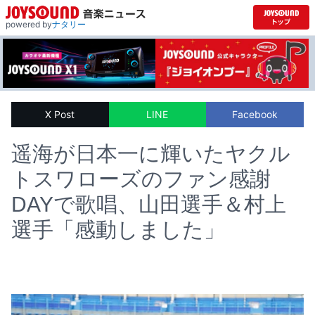
powered by
ナタリー
X Post
LINE
Facebook
遥海が日本一に輝いたヤクル
トスワローズのファン感謝
DAYで歌唱、山田選手＆村上
選手「感動しました」