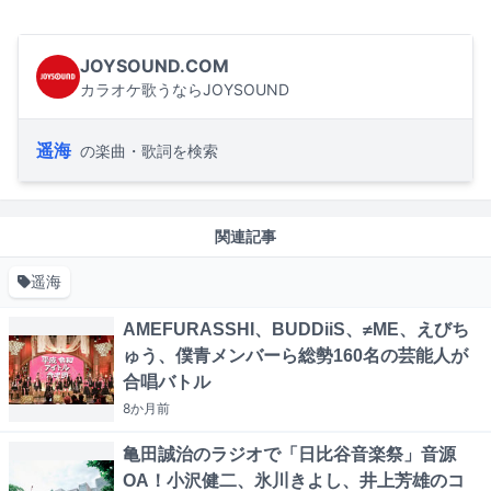
JOYSOUND.COM
カラオケ歌うならJOYSOUND
遥海
の楽曲・歌詞を検索
関連記事
遥海
AMEFURASSHI、BUDDiiS、≠ME、えびち
ゅう、僕青メンバーら総勢160名の芸能人が
合唱バトル
8か月
前
亀田誠治のラジオで「日比谷音楽祭」音源
OA！小沢健二、氷川きよし、井上芳雄のコ