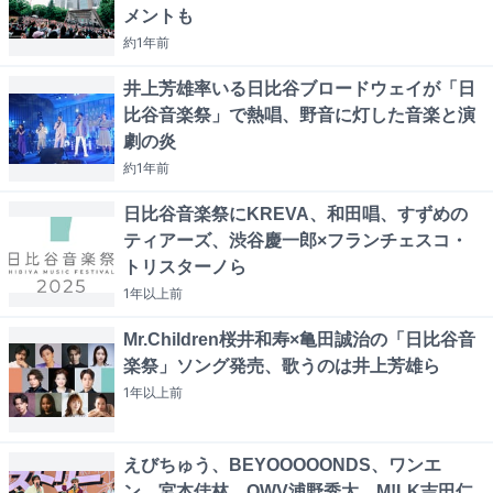
メントも
約1年
前
井上芳雄率いる日比谷ブロードウェイが「日
比谷音楽祭」で熱唱、野音に灯した音楽と演
劇の炎
約1年
前
日比谷音楽祭にKREVA、和田唱、すずめの
ティアーズ、渋谷慶一郎×フランチェスコ・
トリスターノら
1年以上
前
Mr.Children桜井和寿×亀田誠治の「日比谷音
楽祭」ソング発売、歌うのは井上芳雄ら
1年以上
前
えびちゅう、BEYOOOOONDS、ワンエ
ン、宮本佳林、OWV浦野秀太、M!LK吉田仁