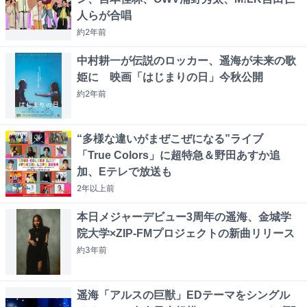
人らが合唱
約2年
前
中村耕一が伝説のロッカー、遥海が未来の歌
姫に 映画「はじまりの日」今秋公開
約2年
前
“多様な違いがまぜこぜになる”ライブ
「True Colors」に超特急＆野田あすか追
加、Eテレで放送も
2年以上
前
本日メジャーデビュー3周年の遥海、金城学
院大学×ZIP-FMプロジェクトの新曲リリース
約3年
前
遥海「アルスの巨獣」EDテーマをシングル