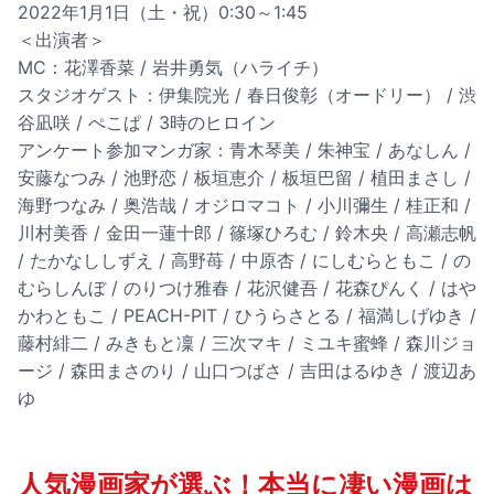
2022年1月1日（土・祝）0:30～1:45
＜出演者＞
MC：花澤香菜 / 岩井勇気（ハライチ）
スタジオゲスト：伊集院光 / 春日俊彰（オードリー） / 渋
谷凪咲 / ぺこぱ / 3時のヒロイン
アンケート参加マンガ家：青木琴美 / 朱神宝 / あなしん /
安藤なつみ / 池野恋 / 板垣恵介 / 板垣巴留 / 植田まさし /
海野つなみ / 奥浩哉 / オジロマコト / 小川彌生 / 桂正和 /
川村美香 / 金田一蓮十郎 / 篠塚ひろむ / 鈴木央 / 高瀬志帆
/ たかなししずえ / 高野苺 / 中原杏 / にしむらともこ / の
むらしんぼ / のりつけ雅春 / 花沢健吾 / 花森ぴんく / はや
かわともこ / PEACH-PIT / ひうらさとる / 福満しげゆき /
藤村緋二 / みきもと凜 / 三次マキ / ミユキ蜜蜂 / 森川ジョ
ージ / 森田まさのり / 山口つばさ / 吉田はるゆき / 渡辺あ
ゆ
人気漫画家が選ぶ！本当に凄い漫画は