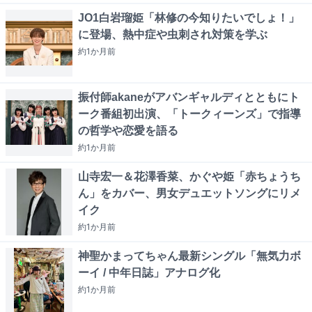
JO1白岩瑠姫「林修の今知りたいでしょ！」
に登場、熱中症や虫刺され対策を学ぶ
約1か月
前
振付師akaneがアバンギャルディとともにト
ーク番組初出演、「トークィーンズ」で指導
の哲学や恋愛を語る
約1か月
前
山寺宏一＆花澤香菜、かぐや姫「赤ちょうち
ん」をカバー、男女デュエットソングにリメ
イク
約1か月
前
神聖かまってちゃん最新シングル「無気力ボ
ーイ / 中年日誌」アナログ化
約1か月
前