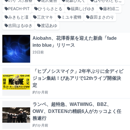
のりつけ雅春
花沢健吾
花森ぴんく
はやかわともこ
PEACH-PIT
ひうらさとる
福満しげゆき
藤村緋二
みきもと凜
三次マキ
ミユキ蜜蜂
森田まさのり
吉田はるゆき
渡辺あゆ
Aiobahn、花澤香菜を迎えた新曲「fade
into blue」リリース
23日
前
「ヒプノシスマイク」2年半ぶりに全ディビ
ジョン集結！ぴあアリで12thライブ開催決
定
約1か月
前
ランペ、超特急、WATWING、BBZ、
OWV、DXTEENの精鋭6人がカッコよく任
務遂行
約1か月
前