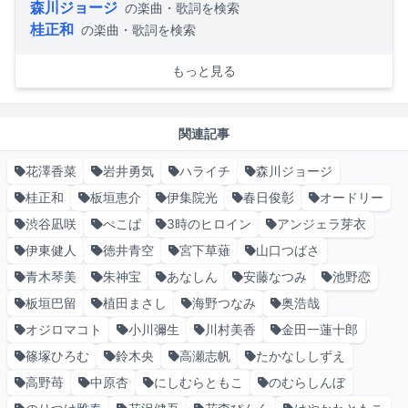
森川ジョージ
の楽曲・歌詞を検索
桂正和
の楽曲・歌詞を検索
もっと見る
関連記事
花澤香菜
岩井勇気
ハライチ
森川ジョージ
桂正和
板垣恵介
伊集院光
春日俊彰
オードリー
渋谷凪咲
ぺこぱ
3時のヒロイン
アンジェラ芽衣
伊東健人
徳井青空
宮下草薙
山口つばさ
青木琴美
朱神宝
あなしん
安藤なつみ
池野恋
板垣巴留
植田まさし
海野つなみ
奥浩哉
オジロマコト
小川彌生
川村美香
金田一蓮十郎
篠塚ひろむ
鈴木央
高瀬志帆
たかなししずえ
高野苺
中原杏
にしむらともこ
のむらしんぼ