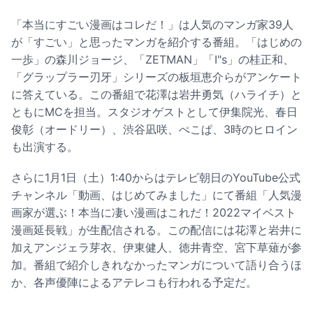
「本当にすごい漫画はコレだ！」は人気のマンガ家39人
が「すごい」と思ったマンガを紹介する番組。「はじめの
一歩」の森川ジョージ、「ZETMAN」「I"s」の桂正和、
「グラップラー刃牙」シリーズの板垣恵介らがアンケート
に答えている。この番組で花澤は岩井勇気（ハライチ）と
ともにMCを担当。スタジオゲストとして伊集院光、春日
俊彰（オードリー）、渋谷凪咲、ぺこぱ、3時のヒロイン
も出演する。
さらに1月1日（土）1:40からはテレビ朝日のYouTube公式
チャンネル「動画、はじめてみました」にて番組「人気漫
画家が選ぶ！本当に凄い漫画はこれだ！2022マイベスト
漫画延長戦」が生配信される。この配信には花澤と岩井に
加えアンジェラ芽衣、伊東健人、徳井青空、宮下草薙が参
加。番組で紹介しきれなかったマンガについて語り合うほ
か、各声優陣によるアテレコも行われる予定だ。