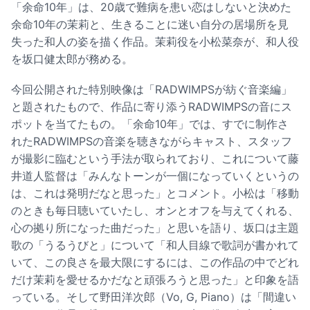
「余命10年」は、20歳で難病を患い恋はしないと決めた
余命10年の茉莉と、生きることに迷い自分の居場所を見
失った和人の姿を描く作品。茉莉役を小松菜奈が、和人役
を坂口健太郎が務める。
今回公開された特別映像は「RADWIMPSが紡ぐ音楽編」
と題されたもので、作品に寄り添うRADWIMPSの音にス
ポットを当てたもの。「余命10年」では、すでに制作さ
れたRADWIMPSの音楽を聴きながらキャスト、スタッフ
が撮影に臨むという手法が取られており、これについて藤
井道人監督は「みんなトーンが一個になっていくというの
は、これは発明だなと思った」とコメント。小松は「移動
のときも毎日聴いていたし、オンとオフを与えてくれる、
心の拠り所になった曲だった」と思いを語り、坂口は主題
歌の「うるうびと」について「和人目線で歌詞が書かれて
いて、この良さを最大限にするには、この作品の中でどれ
だけ茉莉を愛せるかだなと頑張ろうと思った」と印象を語
っている。そして野田洋次郎（Vo, G, Piano）は「間違い