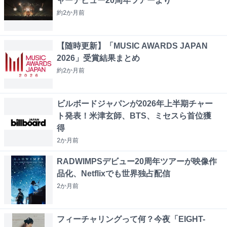
ャーデビュー20周年ツアーより
約2か月
前
【随時更新】「MUSIC AWARDS JAPAN
2026」受賞結果まとめ
約2か月
前
ビルボードジャパンが2026年上半期チャー
ト発表！米津玄師、BTS、ミセスら首位獲
得
2か月
前
RADWIMPSデビュー20周年ツアーが映像作
品化、Netflixでも世界独占配信
2か月
前
フィーチャリングって何？今夜「EIGHT-