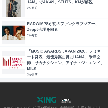
JAM」でAK-69、STUTS、KMが解説
2か月
前
RADWIMPSが初のファンクラブツアー、
Zepp5会場を回る
2か月
前
「MUSIC AWARDS JAPAN 2026」ノミネ
ート発表 最優秀楽曲賞にHANA、米津玄
師、サカナクション、アイナ・ジ・エンド、
M!LK
3か月
前
当サイトのすべての文章や画像などの無断転載・引用を禁じます。