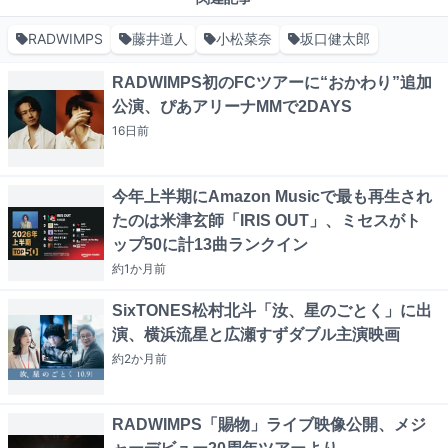
RADWIMPS
藤井道人
小松菜奈
坂口健太郎
RADWIMPS初のFCツアーに“おかわり”追加
公演、ぴあアリーナMMで2DAYS
16日
前
今年上半期にAmazon Musicで最も再生され
たのは米津玄師「IRIS OUT」、ミセスがト
ップ50に計13曲ランクイン
約1か月
前
SixTONES松村北斗「汝、星のごとく」に出
演、横浜流星と広瀬すずダブル主演映画
約2か月
前
RADWIMPS「賜物」ライブ映像公開、メジ