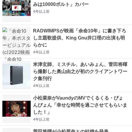
みは10000ボルト」カバー
4年以上
前
RADWIMPSが映画「余命10年」に書き下ろ
し主題歌提供、King Gnu井口理の出演も明
らかに
4年以上
前
米津玄師、ミスチル、あいみょん、菅田将暉
ら撮影した奥山由之が初のクライアントワー
ク集刊行
4年以上
前
小松菜奈がVaundyのMVでくるくる・ぴょ
んぴょん「幸せな時間を過ごさせてもらいま
した！」
4年以上
前
菅田将暉が小松菜奈との結婚を発表