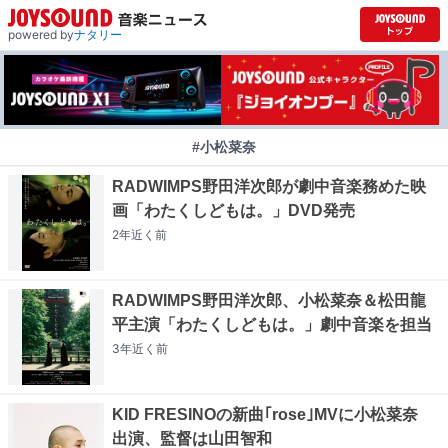
powered by
ナタリー
#小松菜奈
RADWIMPS野田洋次郎が劇中音楽務めた映
画「わたくしどもは。」DVD発売
2年近く
前
RADWIMPS野田洋次郎、小松菜奈＆松田龍
平主演「わたくしどもは。」劇中音楽を担当
3年近く
前
KID FRESINOの新曲｢rose｣MVに小松菜奈
出演、監督は山田智和