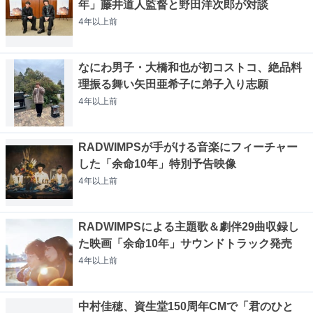
年」藤井道人監督と野田洋次郎が対談
4年以上
前
なにわ男子・大橋和也が初コストコ、絶品料
理振る舞い矢田亜希子に弟子入り志願
4年以上
前
RADWIMPSが手がける音楽にフィーチャー
した「余命10年」特別予告映像
4年以上
前
RADWIMPSによる主題歌＆劇伴29曲収録し
た映画「余命10年」サウンドトラック発売
4年以上
前
中村佳穂、資生堂150周年CMで「君のひと