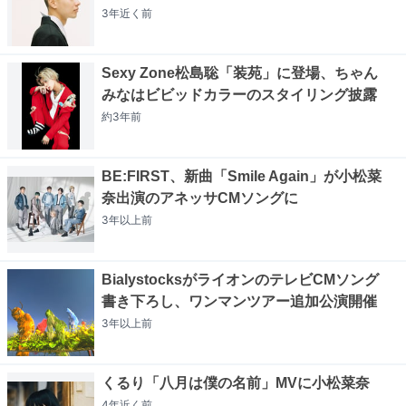
3年近く
前
Sexy Zone松島聡「装苑」に登場、ちゃん
みなはビビッドカラーのスタイリング披露
約3年
前
BE:FIRST、新曲「Smile Again」が小松菜
奈出演のアネッサCMソングに
3年以上
前
BialystocksがライオンのテレビCMソング
書き下ろし、ワンマンツアー追加公演開催
3年以上
前
くるり「八月は僕の名前」MVに小松菜奈
4年近く
前