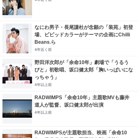
なにわ男子・長尾謙杜が念願の「装苑」初登
場、ビビッドカラーがテーマの企画にChilli
Beans.ら
4年近く
前
野田洋次郎が「余命10年」劇場で「うるう
びと」初歌唱、坂口健太郎「胸いっぱいにな
っちゃう」
4年以上
前
RADWIMPS「余命10年」主題歌MVも藤井
道人が監督、坂口健太郎が出演
4年以上
前
RADWIMPSが主題歌担当、映画「余命10