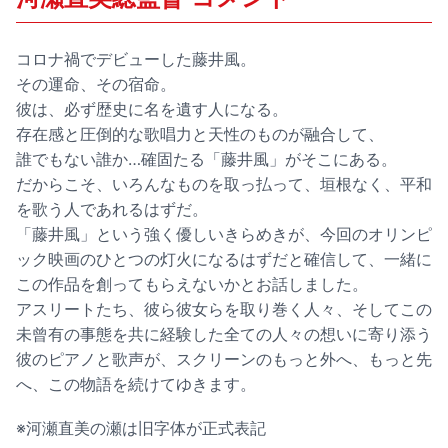
コロナ禍でデビューした藤井風。
その運命、その宿命。
彼は、必ず歴史に名を遺す人になる。
存在感と圧倒的な歌唱力と天性のものが融合して、
誰でもない誰か…確固たる「藤井風」がそこにある。
だからこそ、いろんなものを取っ払って、垣根なく、平和
を歌う人であれるはずだ。
「藤井風」という強く優しいきらめきが、今回のオリンピ
ック映画のひとつの灯火になるはずだと確信して、一緒に
この作品を創ってもらえないかとお話しました。
アスリートたち、彼ら彼女らを取り巻く人々、そしてこの
未曾有の事態を共に経験した全ての人々の想いに寄り添う
彼のピアノと歌声が、スクリーンのもっと外へ、もっと先
へ、この物語を続けてゆきます。
※河瀬直美の瀬は旧字体が正式表記