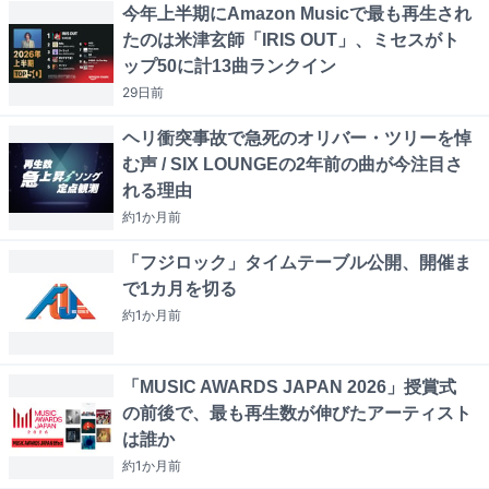
今年上半期にAmazon Musicで最も再生され
たのは米津玄師「IRIS OUT」、ミセスがト
ップ50に計13曲ランクイン
29日
前
ヘリ衝突事故で急死のオリバー・ツリーを悼
む声 / SIX LOUNGEの2年前の曲が今注目さ
れる理由
約1か月
前
「フジロック」タイムテーブル公開、開催ま
で1カ月を切る
約1か月
前
「MUSIC AWARDS JAPAN 2026」授賞式
の前後で、最も再生数が伸びたアーティスト
は誰か
約1か月
前