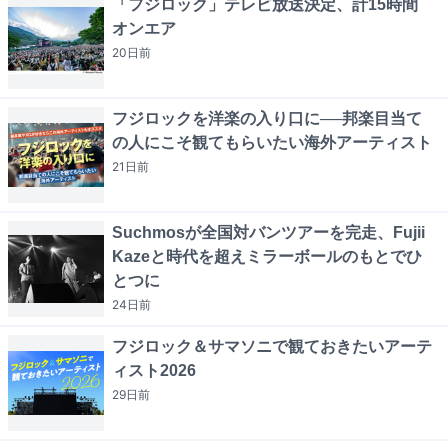
「フジロック」テレビ放送決定、計15時間
オンエア
20日
前
フジロックを洋楽の入り口に──邦楽目当て
の人にこそ観てもらいたい海外アーティスト
21日
前
Suchmosが全国対バンツアーを完走、Fujii
Kazeと時代を超えミラーボールのもとでひ
とつに
24日
前
フジロック＆サマソニで観ておきたいアーテ
ィスト2026
29日
前