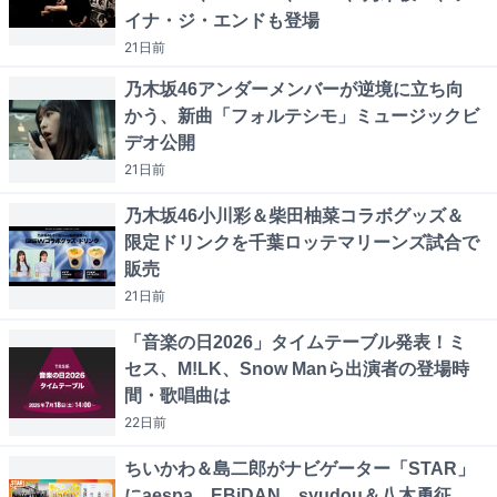
イナ・ジ・エンドも登場
21日
前
乃木坂46アンダーメンバーが逆境に立ち向
かう、新曲「フォルテシモ」ミュージックビ
デオ公開
21日
前
乃木坂46小川彩＆柴田柚菜コラボグッズ＆
限定ドリンクを千葉ロッテマリーンズ試合で
販売
21日
前
「音楽の日2026」タイムテーブル発表！ミ
セス、M!LK、Snow Manら出演者の登場時
間・歌唱曲は
22日
前
ちいかわ＆島二郎がナビゲーター「STAR」
にaespa、EBiDAN、syudou＆八木勇征、