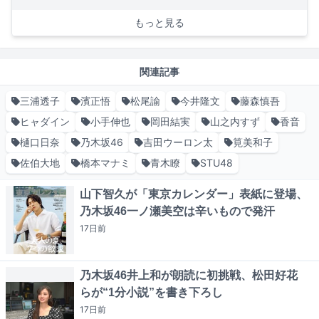
もっと見る
関連記事
三浦透子
濱正悟
松尾諭
今井隆文
藤森慎吾
ヒャダイン
小手伸也
岡田結実
山之内すず
香音
樋口日奈
乃木坂46
吉田ウーロン太
筧美和子
佐伯大地
橋本マナミ
青木瞭
STU48
山下智久が「東京カレンダー」表紙に登場、
乃木坂46一ノ瀬美空は辛いもので発汗
17日
前
乃木坂46井上和が朗読に初挑戦、松田好花
らが“1分小説”を書き下ろし
17日
前