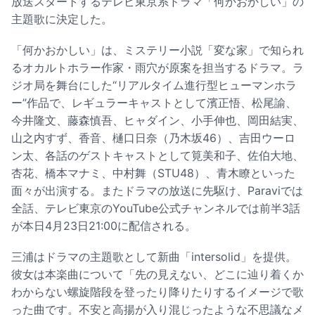
放送スタートするテレビ東京系ドラマ「何かおかしい」の
主題歌に決定した。
「何かおかしい」は、ミステリー小説「変な家」で知られ
るオカルトホラー作家・雨穴が原案を担当するドラマ。ラ
ジオ局を舞台にした“リアルタイム進行型ヒューマンホラ
ー”作品で、レギュラーキャストとして濱正悟、松尾諭、
今井隆文、藤森慎吾、ヒャダイン、小手伸也、岡田結実、
山之内すず、香音、樋口日奈（乃木坂46）、吉田ウーロ
ン太、各話のゲストキャストとして筧美和子、佐伯大地、
杏花、橋本マナミ、中村舞（STU48）、青木瞭といった
面々が出演する。またドラマの放送に先駆け、Paraviでは
全話、テレビ東京のYouTube公式チャンネルでは前半3話
が本日4月23日21:00に配信される。
三浦はドラマの主題歌として新曲「intersolid」を提供。
彼女は本楽曲について「先の見えない、どこに辿り着くか
わからない螺旋階段を登ったり降りたりするイメージで歌
った曲です。不安と高揚が入り混じったような不思議なメ