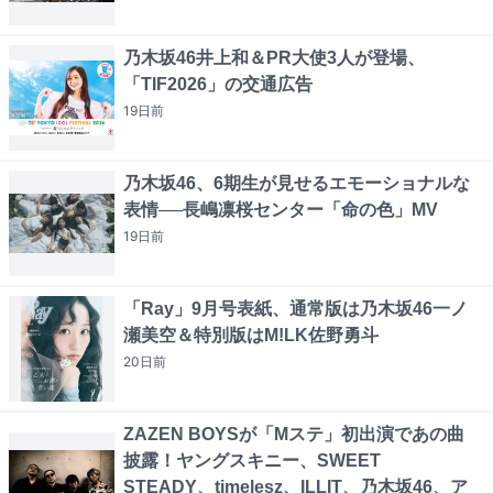
乃木坂46井上和＆PR大使3人が登場、
「TIF2026」の交通広告
19日
前
乃木坂46、6期生が見せるエモーショナルな
表情──長嶋凛桜センター「命の色」MV
19日
前
「Ray」9月号表紙、通常版は乃木坂46一ノ
瀬美空＆特別版はM!LK佐野勇斗
20日
前
ZAZEN BOYSが「Mステ」初出演であの曲
披露！ヤングスキニー、SWEET
STEADY、timelesz、ILLIT、乃木坂46、ア