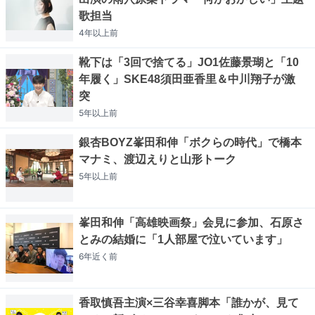
歌担当
4年以上
前
靴下は「3回で捨てる」JO1佐藤景瑚と「10
年履く」SKE48須田亜香里＆中川翔子が激
突
5年以上
前
銀杏BOYZ峯田和伸「ボクらの時代」で橋本
マナミ、渡辺えりと山形トーク
5年以上
前
峯田和伸「高雄映画祭」会見に参加、石原さ
とみの結婚に「1人部屋で泣いています」
6年近く
前
香取慎吾主演×三谷幸喜脚本「誰かが、見て