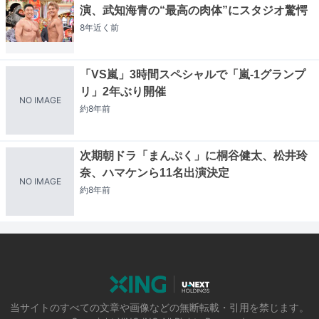
演、武知海青の“最高の肉体”にスタジオ驚愕
8年近く
前
「VS嵐」3時間スペシャルで「嵐-1グランプ
リ」2年ぶり開催
NO IMAGE
約8年
前
次期朝ドラ「まんぷく」に桐谷健太、松井玲
奈、ハマケンら11名出演決定
NO IMAGE
約8年
前
当サイトのすべての文章や画像などの無断転載・引用を禁じます。