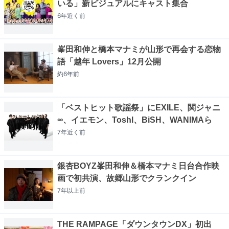
いる」新ビジュアルにキャスト集合
6年近く
前
峯田和伸と橋本マナミが山形で再会する恋物
語「越年 Lovers」12月公開
約6年
前
「ベストヒット歌謡祭」にEXILE、関ジャニ
∞、イエモン、Toshl、BiSH、WANIMAら
7年近く
前
銀杏BOYZ峯田和伸＆橋本マナミ日台合作映
画で初共演、故郷山形でクランクイン
7年以上
前
THE RAMPAGE「ダウンタウンDX」初出