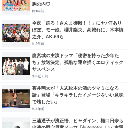
胸の内♡」
約1年
前
今夜「踊る！さんま御殿！！」にヤバTあり
ぼぼ、モー娘。櫻井梨央、高城れに、木本慎
之介、AK-69ら
約2年
前
龍宮城の主演ドラマ「秘密を持った少年た
ち」放送決定、残酷な運命描くエロティック
サスペンス
3年近く
前
蒼井翔太が「人志松本の酒のツマミになる
話」登場「キラキラしたイメージをいい意味
で壊したい」
約4年
前
三浦透子が濱正悟、ヒャダイン、樋口日奈ら
出演の雨穴原案ドラマ「何かおかしい」主題