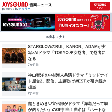
powered by
ナタリー
#橋本マナミ
STARGLOWのRUI、KANON、ADAMが実
写×AIドラマ「TOKYO 巫女忍者」で忍者に
なる
7か月
前
神山智洋＆中村海人共演ドラマ「ミッドナイ
ト屋台2」配信、主題歌はWEST.が引き続き
担当
約1年
前
超ときめき♡宣伝部がドラマ「海老だって鯛
が釣りたい」のOP担当！曲名は「ハートな