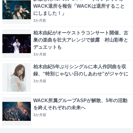
WACK退所を報告「WACKは退所すること
にしました！」
2か月
前
柏木由紀がオーケストラコンサート開催、古
巣の楽曲を壮大アレンジで披露 村山彩希と
デュエットも
3か月
前
柏木由紀5年ぶりシングルに本人作詞曲を収
録、“特別じゃない日のしあわせ”がジャケに
3か月
前
WACK所属グループASPが解散、5年の活動
を終えそれぞれの未来へ
3か月
前