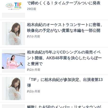
で締めくくる！タイムテーブルついに発表
29日
前
柏木由紀のオーケストラコンサートに密着、
映像化の予定がない貴重な本編を一部公開
約1か月
前
柏木由紀が5年ぶりCDシングルの発売イベ
ント開催、AKB48卒業を決心したららぽー
と豊洲で
約2か月
前
「TIF」に柏木由紀が参加決定、出演者第13
弾
約2か月
前
解散したASPのメンバー・リオンタウンが