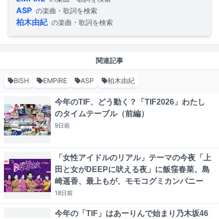
ASP
の楽曲・歌詞を検索
柏木由紀
の楽曲・歌詞を検索
関連記事
BiSH
EMPiRE
ASP
柏木由紀
今年のTIF、どう動く？「TIF2026」わたし
のタイムテーブル（前編）
9日
前
「女性アイドルのリアル」テーマの今夜「上
田と女がDEEPに吠える夜」に飯窪春菜、島
崎遥香、最上もが、モモコグミカンパニー
18日
前
今年の「TIF」はあーりんで始まり乃木坂46