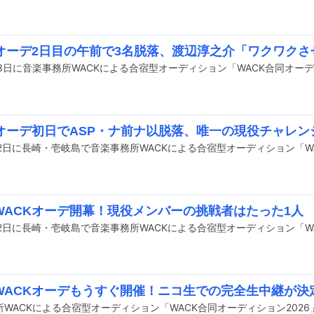
Kオーデ2日目の午前で3名脱落、渡辺淳之介「ワクワク
Kオーデ初日でASP・ナ前ナ以脱落、唯一の現役チャレン
WACKオーデ開幕！現役メンバーの挑戦者はたった1人
WACKオーデもうすぐ開催！ニコ生での完全生中継が決