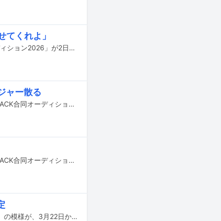
させてくれよ」
本日3月23日に音楽事務所WACKによる合宿型オーディション「WACK合同オーディション2026」が2日目を迎えた。初日に唯一の現役メンバー・ナ前ナ以（ASP）が課題曲を歌えず、さらに英語テストの結果が振るわなかったため即脱落という波乱の幕開けとなった本オーディション。残された21名の候補生たちは、初日に続いて「具体的かつ真実味のある、自分を動かすための目標」を考えることになった。
ジャー散る
昨日3月22日に長崎・壱岐島で音楽事務所WACKによる合宿型オーディション「WACK合同オーディション2026」がスタート。午後に行われた英語のテスト以降の模様をレポートする。
本日3月22日に長崎・壱岐島で音楽事務所WACKによる合宿型オーディション「WACK合同オーディション2026」がスタートした。この記事ではオープニングからオリエンテーションの模様をお届けする。
定
音楽事務所WACKによる合宿型オーディション「WACK合同オーディション2026」の模様が、3月22日からニコニコ生放送で完全生中継されることが決定した。