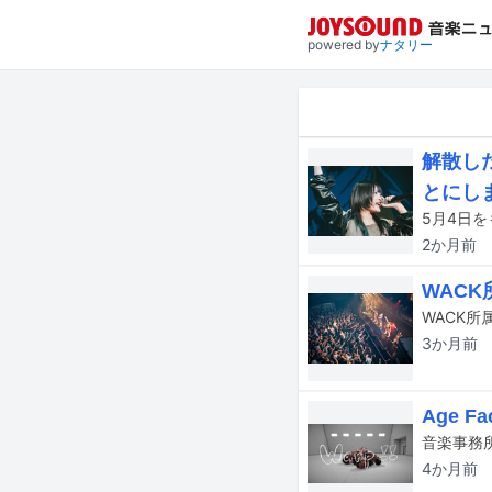
powered by
ナタリー
解散し
とにし
2か月
前
WAC
3か月
前
Age 
音楽事務所
4か月
前