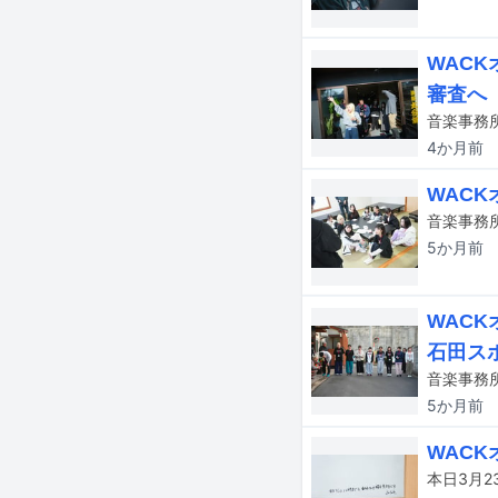
WAC
審査へ
4か月
前
WACK
5か月
前
WAC
石田ス
5か月
前
WACK