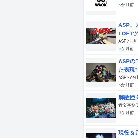
5か月
前
ASP
LOFT
5か月
前
ASPの
た表現
5か月
前
解散控
6か月
前
現役＆