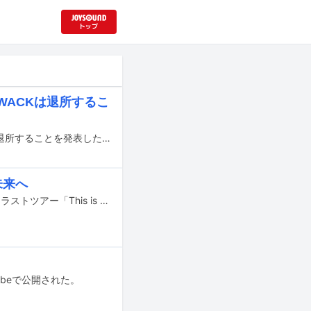
WACKは退所するこ
5月4日をもって解散したASPのメンバー・リオンタウンが、音楽事務所WACKを退所することを発表した。
未来へ
WACK所属のガールズグループ・ASPが本日5月4日に東京・Spotify O-WESTにてラストツアー「This is ASP's final tour」の最終公演を開催。約5年にわたる活動に幕を下ろした。
ubeで公開された。