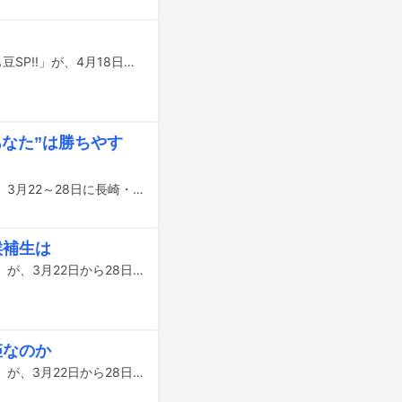
音楽事務所WACK所属グループである豆柴の大群、ASPの対バンライブ「とっても豆SP!!」が、4月18日に埼玉・西川口Heartsで開催される。
あなた”は勝ちやす
音楽事務所WACKの合宿型オーディション「WACK合同オーディション2026」が、3月22～28日に長崎・壱岐島で開催された。この記事では、最終日の本日3月28日に行われた審査結果発表の模様を中心にお届けする。
候補生は
音楽事務所WACKによる合宿型オーディション「WACK合同オーディション2026」が、3月22日から28日にかけて長崎・壱岐で開催されている。この記事では、6日目となる本日3月27日の模様をレポートする。
姫なのか
音楽事務所WACKによる合宿型オーディション「WACK合同オーディション2026」が、3月22日から28日にかけて長崎・壱岐で開催されている。5日目となる昨日3月26日の午後以降の模様をレポートする。