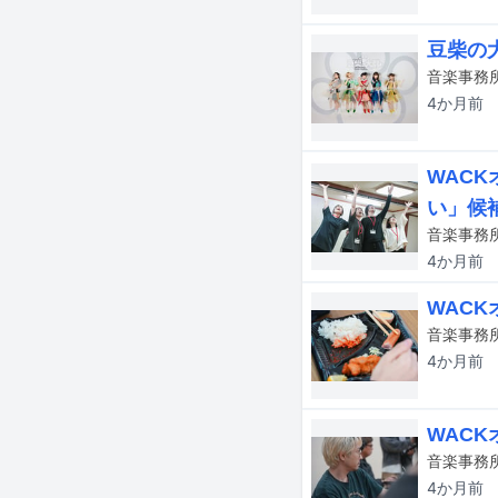
豆柴の
4か月
前
WAC
い」候
4か月
前
WAC
4か月
前
WAC
4か月
前