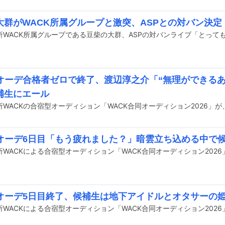
大群がWACK所属グループと激突、ASPとの対バン決定
Kオーデ合格者ゼロで終了、渡辺淳之介「“無理ができる
補生にエール
Kオーデ6日目「もう疲れました？」暗雲立ち込める中で
Kオーデ5日目終了、候補生は地下アイドルとオタサーの