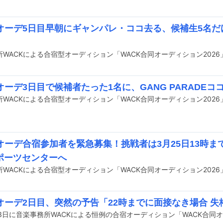
Kオーデ5日目早朝にギャンパレ・ココ去る、候補生5名
オーデ3日目で候補者たった1名に、GANG PARADE
Kオーデ合宿参加者を緊急募集！挑戦者は3月25日13時
ポーツセンターへ
オーデ2日目、突然の予告「22時までに面接なき場合 失格で