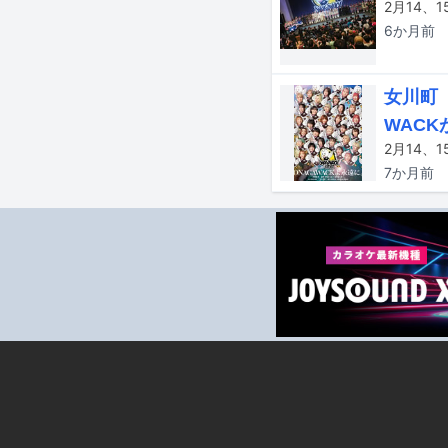
6か月
前
女川町
WACK
7か月
前