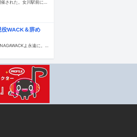
2月14、15日の2日間、宮城・女川町でイベント「ONAGAWACKよ永遠に。」が開催された。女川駅前にある道の駅・シーパルピア女川を中心にライブやさまざまなアクティビティが催され、地元住民や各地から集まったファンたちでにぎわった。イベントの模様はニコニコ生放送で生中継され、現地に足を運べない人も特別な2日間を見届けた。
役WACK＆辞め
2月14、15日に開催される音楽事務所WACKと宮城県女川町のコラボイベント「ONAGAWACKよ永遠に。」のメインビジュアルが公開された。