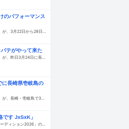
だけのパフォーマンス
音楽事務所WACKによる合宿型オーディション「WACK合同オーディション2026」が、3月22日から28日にかけて長崎・壱岐で開催されている。合宿5日目となる本日3月26日の13時から行われたパフォーマンス審査までの模様をレポートする。
ココパテがやって来た
音楽事務所WACKによる合宿型オーディション「WACK合同オーディション2026」が、昨日3月24日に長崎・壱岐で3日目を迎えた。
までに長崎県壱岐島の
音楽事務所WACKによる合宿型オーディション「WACK合同オーディション2026」が、長崎・壱岐島で3月22日から28日まで開催中。3日目の本日3月24日の時点で残る候補者が1名のみになったため、合宿に参加したい候補生を追加募集することが急遽発表された。
す JxSxK」
本日3月23日に音楽事務所WACKによる恒例の合宿オーディション「WACK合同オーディション2026」の2日目が開催された。この記事では、午後以降の模様をレポートする。