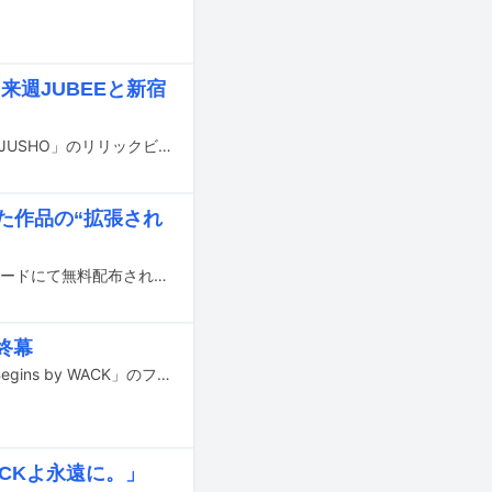
来週JUBEEと新宿
ASPが1月にリリースしたメジャー6thシングル「Pipe Dream」のカップリング「JUSHO」のリリックビデオが、YouTubeで公開された。
けた作品の“拡張され
ASPの“分冊百科型フリーペーパー”第31号が、明日2月26日より全国のタワーレコードにて無料配布される。
終幕
音楽事務所WACKによる所属グループ総出演のイベントツアー「Where the End Begins by WACK」のファイナル公演が、本日2月22日に神奈川・CLUB CITTA'で開催された。
CKよ永遠に。」