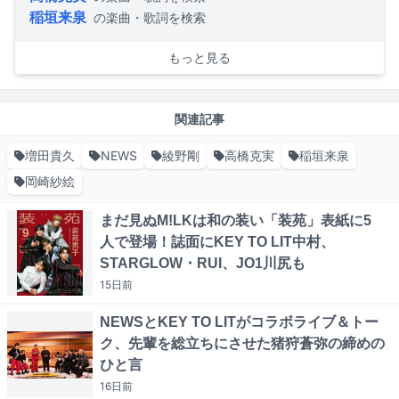
稲垣来泉
の楽曲・歌詞を検索
もっと見る
関連記事
増田貴久
NEWS
綾野剛
高橋克実
稲垣来泉
岡崎紗絵
まだ見ぬM!LKは和の装い「装苑」表紙に5
人で登場！誌面にKEY TO LIT中村、
STARGLOW・RUI、JO1川尻も
15日
前
NEWSとKEY TO LITがコラボライブ＆トー
ク、先輩を総立ちにさせた猪狩蒼弥の締めの
ひと言
16日
前