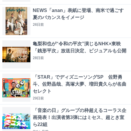
NEWS「anan」表紙に登場、南米で過ごす
夏のバカンスをイメージ
26日
前
亀梨和也が“令和の平次”演じるNHK×東映
「銭形平次」放送日決定、ビジュアルも公開
28日
前
「STAR」でディズニーソングSP 佐野勇
斗、佐野晶哉、髙塚大夢、増田貴久らが名曲
セレクト
29日
前
「音楽の日」グループの枠超えるコーラス企
画発表！出演者第3弾にはミセス、超とき宣
ら22組