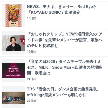
NEWS、モナキ、きゃりー、Red Eyeら
「KOYABU SONIC」出演決定
17日
前
「おしゃれクリップ」NEWS増田貴久の“ア
イドル像”を先輩やメンバーが証言、家族へ
のテレビ初取材も
19日
前
「音楽の日2026」タイムテーブル発表！ミ
セス、M!LK、Snow Manら出演者の登場時
間・歌唱曲は
21日
前
TBS「音楽の日」ダンス企画の曲目発表、
s**t kingz選抜メンバーも明らかに
25日
前