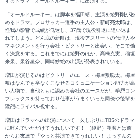
するドラマ「オールドルーキー」に出演する。
「オールドルーキー」は脚本を福田靖、主演を綾野剛が務
めるドラマ。プロサッカー選手の主人公・新町亮太郎は、
怪我の影響で成績が低迷し、37歳で現役引退に追い込ま
れてしまう。どん底の新町は、現役アスリートの代理人や
マネジメントを行う会社・ビクトリーと出会い、そこで働
く決意をする。これまでには綾野のほか、高橋克実、稲垣
来泉、泉谷星奈、岡崎紗絵の出演が発表されている。
増田が演じるのはビクトリーのエース・梅屋敷聡太。梅屋
敷はなんでも卒なくこなせるコミュニケーション能力が高
い人物で、自他ともに認める会社のエースだが、学歴コン
プレックスを持っており仕事がうまくいった同僚や後輩を
猛烈にライバル視する。
増田はドラマへの出演について「久しぶりにTBSのドラマ
に呼んでいただけてうれしいです！ （綾野）剛君とは前
からお友達で『やっと共演できてうれしい！ まっすんの