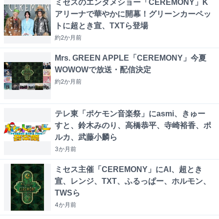
ミセスのエンタメショー「CEREMONY」K
アリーナで華やかに開幕！グリーンカーペッ
トに超とき宣、TXTら登場
約2か月
前
Mrs. GREEN APPLE「CEREMONY」今夏
WOWOWで放送・配信決定
約2か月
前
テレ東「ポケモン音楽祭」にasmi、きゅー
すと、鈴木みのり、高橋恭平、寺崎裕香、ポ
ルカ、武藤小麟ら
3か月
前
ミセス主催「CEREMONY」にAI、超とき
宣、レンジ、TXT、ふるっぱー、ホルモン、
TWSら
4か月
前