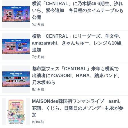
横浜「CENTRAL」に乃木坂46 6期生、汐れ
いら、紫今追加 各日程のタイムテーブルも
公開
5か月
前
横浜「CENTRAL」にリーダーズ、羊文学、
amazarashi、きゃんちゅー、レンジら10組
追加
7か月
前
都市型フェス「CENTRAL」来年も横浜で
出演者にYOASOBI、HANA、結束バンド、
乃木坂46ら
8か月
前
MAISONdes韓国初ワンマンライブ asmi、
花譜、くじら、日曜日のメゾンデ・礼衣が参
加
約1年
前