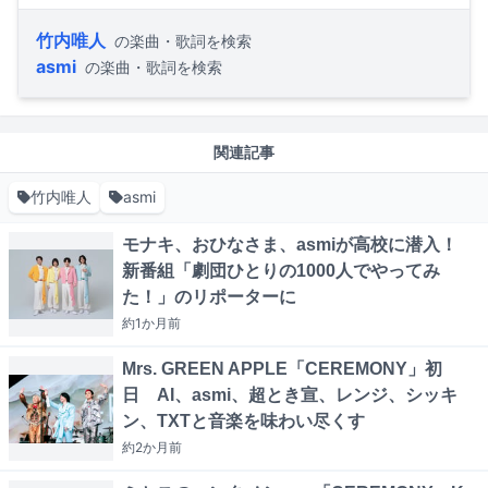
竹内唯人
の楽曲・歌詞を検索
asmi
の楽曲・歌詞を検索
関連記事
竹内唯人
asmi
モナキ、おひなさま、asmiが高校に潜入！
新番組「劇団ひとりの1000人でやってみ
た！」のリポーターに
約1か月
前
Mrs. GREEN APPLE「CEREMONY」初
日 AI、asmi、超とき宣、レンジ、シッキ
ン、TXTと音楽を味わい尽くす
約2か月
前