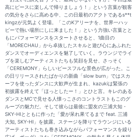
高にピースに楽しんで帰りましょう！」という言葉が観客
の気分をさらに高める中、この日最初のアクトであるs**t
kingzが元気よく登場。「このKアリーナを、世界一ハッ
ピーで熱い場所にしに来ました！」という力強い言葉とと
もにパフォーマンスをスタートさせると、1曲目の
「MORECHAU」から卓抜したスキルと遊び心にあふれた
ダンスでオーディエンスを魅了していく。ラウンジでライ
ブを楽しむアーティストたちも笑顔を見せ、さっそく
「CEREMONY」らしいピースフルな景色が広がった。こ
の日リリースされたばかりの新曲「slow burn」ではスカ
ーフを使ったダンスに大歓声が生まれ、kazukiは緊張の
初披露を終えて「ほっとしたー！」とひと言。キレのある
ダンスとMCで見せる人懐っこさのコントラストもこのグ
ループの魅力だ。そして彼らは最後に盟友の三浦大知・
SKY-HIとともに作った「愛が呆れ果てるまで feat. 三浦
大知, SKY-HI」を披露。ステージを降りてラウンジにいる
アーティストたちも巻き込みながらパフォーマンスを繰り