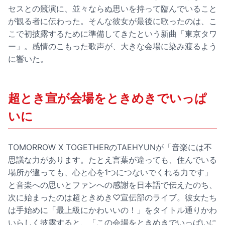
セスとの競演に、並々ならぬ思いを持って臨んでいること
が観る者に伝わった。そんな彼女が最後に歌ったのは、こ
こで初披露するために準備してきたという新曲「東京タワ
ー」。感情のこもった歌声が、大きな会場に染み渡るよう
に響いた。
超とき宣が会場をときめきでいっぱ
いに
TOMORROW X TOGETHERのTAEHYUNが「音楽には不
思議な力があります。たとえ言葉が違っても、住んでいる
場所が違っても、心と心を1つにつないでくれる力です」
と音楽への思いとファンへの感謝を日本語で伝えたのち、
次に始まったのは超ときめき♡宣伝部のライブ。彼女たち
は手始めに「最上級にかわいいの！」をタイトル通りかわ
いらしく披露すると、「この会場をときめきでいっぱいに