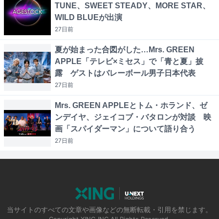
TUNE、SWEET STEADY、MORE STAR、
WILD BLUEが出演
27日
前
夏が始まった合図がした…Mrs. GREEN
APPLE「テレビ×ミセス」で「青と夏」披
露 ゲストはバレーボール男子日本代表
27日
前
Mrs. GREEN APPLEとトム・ホランド、ゼ
ンデイヤ、ジェイコブ・バタロンが対談 映
画「スパイダーマン」について語り合う
27日
前
当サイトのすべての文章や画像などの無断転載・引用を禁じます。