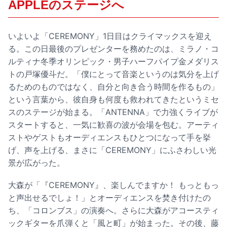
APPLEのステージへ
いよいよ「CEREMONY」1日目はクライマックスを迎え
る。この日最後のプレゼンターを務めたのは、ミラノ・コ
ルティナ冬季オリンピック・男子ハーフパイプ金メダリス
トの戸塚優斗だ。「僕にとって音楽というのは気分を上げ
るためのものではなく、自分と向き合う時間を作るもの」
という言葉から、彼自身も何度も救われてきたというミセ
スのステージが始まる。「ANTENNA」で力強くライブが
スタートすると、一気に歓喜の波が会場を包む。アーティ
ストやゲストもオーディエンスもひとつになって手を挙
げ、声を上げる、まさに「CEREMONY」にふさわしい光
景が広がった。
大森が「『CEREMONY』、楽しんでますか！ もっともっ
と声出せるでしょ！」とオーディエンスを焚き付けたの
ち、「コロンブス」の演奏へ。さらに大森がアコースティ
ックギターを爪弾くと「風と町」が始まった。その後、藤