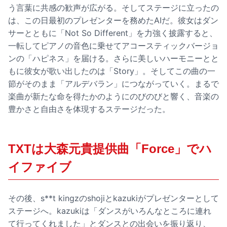
う言葉に共感の歓声が広がる。そしてステージに立ったの
は、この日最初のプレゼンターを務めたAIだ。彼女はダン
サーとともに「Not So Different」を力強く披露すると、
一転してピアノの音色に乗せてアコースティックバージョ
ンの「ハピネス」を届ける。さらに美しいハーモニーとと
もに彼女が歌い出したのは「Story」。そしてこの曲の一
節がそのまま「アルデバラン」につながっていく。まるで
楽曲が新たな命を得たかのようにのびのびと響く、音楽の
豊かさと自由さを体現するステージだった。
TXTは大森元貴提供曲「Force」でハ
イファイブ
その後、s**t kingzのshojiとkazukiがプレゼンターとして
ステージへ。kazukiは「ダンスがいろんなところに連れ
て行ってくれました」とダンスとの出会いを振り返り、