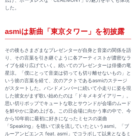
広げ、ボーダレスな「CEREMONY」の魅力を早くも体現
した。
asmiは新曲「東京タワー」を初披露
その後もさまざまなプレゼンターが自身と音楽の関係を語
り、その言葉を引き継ぐように各アーティストが濃密なラ
イブを繰り広げていく。続いてのプレゼンターは俳優の竜
星涼。「僕にとって音楽は切っても切り離せないもの」と
いう彼の言葉を経て、次のアクトであるasmiのステージ
がスタートした。バンドメンバーに続いて小走りに姿を現
した彼女がまず歌い始めたのは「ドキメキダイアリー」。
思い切りポップでキュートな歌とサウンドが会場のムード
を鮮やかに染め上げる。この日会場に向かう車の中で、今
から10年前に最初に好きになったミセスの楽曲
「Speaking」を聴いて涙を流していたというasmi。「ブ
ルーアンビエンス feat. asmi」でコラボして以来となるミ