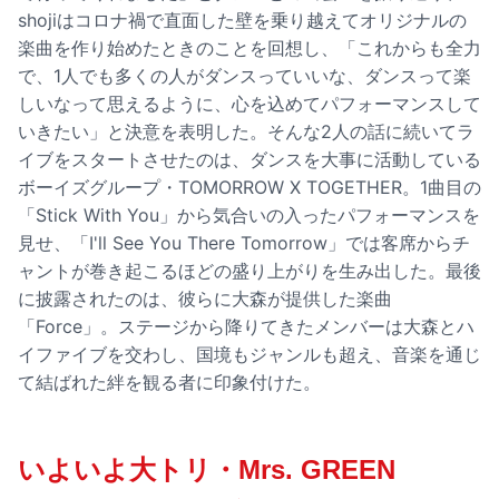
shojiはコロナ禍で直面した壁を乗り越えてオリジナルの
楽曲を作り始めたときのことを回想し、「これからも全力
で、1人でも多くの人がダンスっていいな、ダンスって楽
しいなって思えるように、心を込めてパフォーマンスして
いきたい」と決意を表明した。そんな2人の話に続いてラ
イブをスタートさせたのは、ダンスを大事に活動している
ボーイズグループ・TOMORROW X TOGETHER。1曲目の
「Stick With You」から気合いの入ったパフォーマンスを
見せ、「I'll See You There Tomorrow」では客席からチ
ャントが巻き起こるほどの盛り上がりを生み出した。最後
に披露されたのは、彼らに大森が提供した楽曲
「Force」。ステージから降りてきたメンバーは大森とハ
イファイブを交わし、国境もジャンルも超え、音楽を通じ
て結ばれた絆を観る者に印象付けた。
いよいよ大トリ・Mrs. GREEN