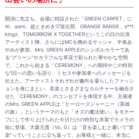
開演に先立ち、会場に特設された「GREEN CARPET」に
AI、asmi、超ときめき♡宣伝部、ORANGE RANGE、s**t
kingz、TOMORROW X TOGETHERというこの日の出演
アーティスト陣、さらにはMCを務めるサッシャ、中条あ
やみが参加。Mrs. GREEN APPLEのシンボルカラーであ
る“グリーン”やカラフルな草花で彩られた華やかな空間
で、これから始まる「CEREMONY」への期待やこの特別
な1日への思いを語り、ミセスや参加者へのメッセージを
伝えた。アーティストそれぞれが趣向を凝らしたファッシ
ョンを身にまとい、音楽とさまざまなカルチャーを融合さ
せた「CEREMONY」のコンセプトを体現する中、主催者
のMrs. GREEN APPLEは「ヒーローズジャーニー（英雄
の旅）」というテーマのもと「オズの魔法使い」をモチー
フにして作り上げられた今日だけの特別な衣装でカメラの
前に登場。大森元貴（Vo, G）は「音を楽しむと書いて“音
楽”っていうことに立ち返って、お客様と一緒に、本当に