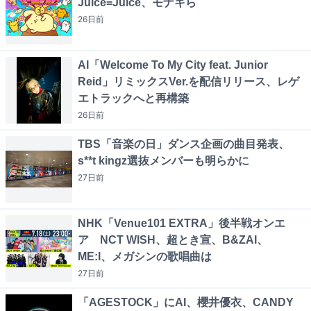
Juice=Juice、モナキら
26日
前
AI「Welcome To My City feat. Junior
Reid」リミックスVer.を配信リリース、レゲ
エトラックへと再構築
26日
前
TBS「音楽の日」ダンス企画の曲目発表、
s**t kingz選抜メンバーも明らかに
27日
前
NHK「Venue101 EXTRA」後半戦オンエ
ア NCT WISH、超とき宣、B&ZAI、
ME:I、メガシンの歌唱曲は
27日
前
「AGESTOCK」にAI、櫻井優衣、CANDY