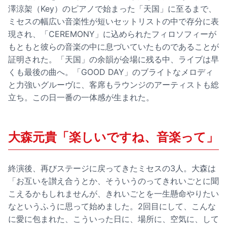
澤涼架（Key）のピアノで始まった「天国」に至るまで、
ミセスの幅広い音楽性が短いセットリストの中で存分に表
現され、「CEREMONY」に込められたフィロソフィーが
もともと彼らの音楽の中に息づいていたものであることが
証明された。「天国」の余韻が会場に残る中、ライブは早
くも最後の曲へ。「GOOD DAY」のブライトなメロディ
と力強いグルーヴに、客席もラウンジのアーティストも総
立ち。この日一番の一体感が生まれた。
大森元貴「楽しいですね、音楽って」
終演後、再びステージに戻ってきたミセスの3人。大森は
「お互いを讃え合うとか、そういうのってきれいごとに聞
こえるかもしれませんが、きれいごとを一生懸命やりたい
なというふうに思って始めました。2回目にして、こんな
に愛に包まれた、こういった日に、場所に、空気に、して