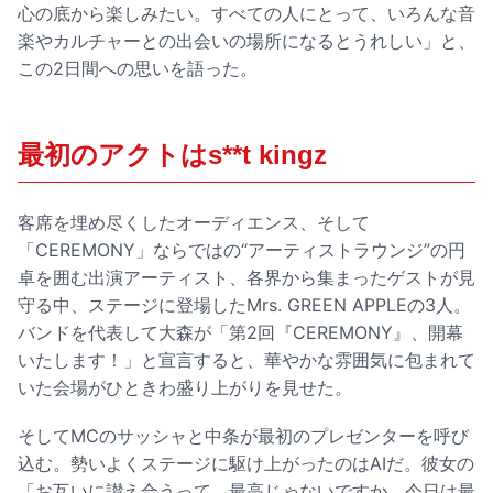
心の底から楽しみたい。すべての人にとって、いろんな音
楽やカルチャーとの出会いの場所になるとうれしい」と、
この2日間への思いを語った。
最初のアクトはs**t kingz
客席を埋め尽くしたオーディエンス、そして
「CEREMONY」ならではの“アーティストラウンジ”の円
卓を囲む出演アーティスト、各界から集まったゲストが見
守る中、ステージに登場したMrs. GREEN APPLEの3人。
バンドを代表して大森が「第2回『CEREMONY』、開幕
いたします！」と宣言すると、華やかな雰囲気に包まれて
いた会場がひときわ盛り上がりを見せた。
そしてMCのサッシャと中条が最初のプレゼンターを呼び
込む。勢いよくステージに駆け上がったのはAIだ。彼女の
「お互いに讃え合うって、最高じゃないですか。今日は最