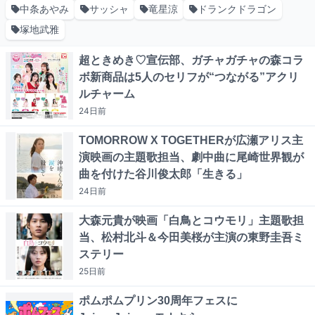
中条あやみ
サッシャ
竜星涼
ドランクドラゴン
塚地武雅
超ときめき♡宣伝部、ガチャガチャの森コラ
ボ新商品は5人のセリフが“つながる”アクリ
ルチャーム
24日
前
TOMORROW X TOGETHERが広瀬アリス主
演映画の主題歌担当、劇中曲に尾崎世界観が
曲を付けた谷川俊太郎「生きる」
24日
前
大森元貴が映画「白鳥とコウモリ」主題歌担
当、松村北斗＆今田美桜が主演の東野圭吾ミ
ステリー
25日
前
ポムポムプリン30周年フェスに