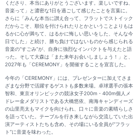
くださり、本当にありがとうございます。楽しいですね、
音楽って」と濃密な1日を過ごして感じたことを言葉に。
さらに「みんな本当に讃え合って、フラットでストイック
だからこそ、順位を付けられたりとかということよりもは
るかに心が満ちて、はるかに悔しい思いをした、そんな今
日でした」と続け、勝ち負けではないものから感じられる
音楽の“すごみ”が、自身に強烈なインパクトを与えたと語
った。そして大森は「また来年お会いしましょう！」と、
2027年も「CEREMONY」を開催することを宣言した。
今年の「CEREMONY」には、プレゼンターに加えてさま
ざまな分野で活躍するゲストも多数来場。卓球選手の張本
智和、東京オリンピックの競泳女子200m・400m個人メ
ドレー金メダリストである大橋悠依、南海キャンディーズ
の山里亮太もマイクを向けられ、口々に音楽の素晴らしさ
を語っていた。テーブルを行き来しながら交流していた出
演アーティストたちも含め、その場にいる全員が“フラッ
ト”に音楽を味わった。