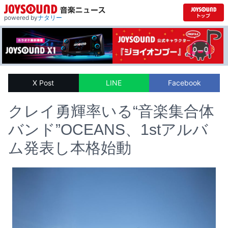
powered by
ナタリー
X Post
LINE
Facebook
クレイ勇輝率いる“音楽集合体
バンド”OCEANS、1stアルバ
ム発表し本格始動