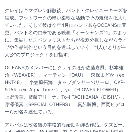
クレイはキマグレン解散後、バンド・クレイユーキーズを
結成。フットワークの軽い柔軟な活動でその規模を拡大し
ていった。そして彼は今年4月にバンド名をOCEANSに変
更。バンド名の由来である映画「オーシャンズ11」のよう
に、集結したスペシャリストたちが役割分担しながらライ
ブや作品制作という目的を達成していく、“1人ひとりが主
人公”のプロジェクトを目指す。
OCEANSのメンバーにはクレイのほか佐藤嘉風、杉本雄
治（WEAVER）、マーティン（OAU）、森保まどか（ex.
HKT48）、小笠原拓海、タップダンサーのサーロ、OKP-
STAR（ex. Aqua Timez）、yui（FLOWER FLOWER）、
上野優華、斎藤アリーナ、To-i TACHIBANA（DISH//）、
芹澤優真（SPECIAL OTHERS）、真船勝博、西岡ヒデロ
ーらが名を連ねている。
アルバムは改名後の本格的な始動を飾る作品。ダズビー、