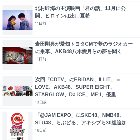
北村匠海の主演映画「君の話」11月に公
開、ヒロインは出口夏希
11日
前
岩田剛典が愛知トヨタCMで夢のラジオカー
に乗車、AKB48八木愛月らの夢を聞く
11日
前
次回「CDTV」にEBiDAN、ILLIT、＝
LOVE、AKB48、SUPER EIGHT、
STARGLOW、Da-iCE、ME:I、優里
13日
前
「@JAM EXPO」にSKE48、NMB48、
STU48、らぶどる、アキシブら30組追加
16日
前