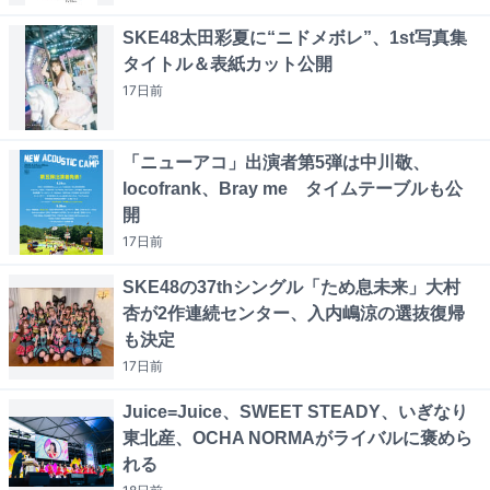
SKE48太田彩夏に“ニドメボレ”、1st写真集
タイトル＆表紙カット公開
17日
前
「ニューアコ」出演者第5弾は中川敬、
locofrank、Bray me タイムテーブルも公
開
17日
前
SKE48の37thシングル「ため息未来」大村
杏が2作連続センター、入内嶋涼の選抜復帰
も決定
17日
前
Juice=Juice、SWEET STEADY、いぎなり
東北産、OCHA NORMAがライバルに褒めら
れる