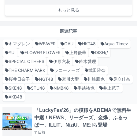
もっと見る
関連記事
キマグレン
WEAVER
OAU
HKT48
Aqua Timez
YUI
FLOWER FLOWER
上野優華
DISH//
SPECIAL OTHERS
伊原六花
鈴木愛理
THE CHARM PARK
ラニーノーズ
武田玲奈
桜井日奈子
NGT48
宮川大聖
川崎鷹也
足立佳奈
SKE48
STU48
NMB48
手越祐也
井上苑子
AKB48
「LuckyFes'26」の模様をABEMAで無料生
中継！NEWS、リーダーズ、金爆、ふるっ
ぱー、ILLIT、NiziU、ME:Iら登場
11日
前