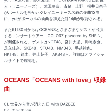
yui、伊原六花、鈴木愛理、THE CHARM PARK＆山田健
人（ラニーノーズ）、武田玲奈、斎藤、上野、桜井日奈子
がボーカルを務めたクレイユーキーズ名義の楽曲13曲
に、yuiがボーカルの新曲を加えた計14曲が収録される。
また6月30日からはOCEANSとさまざまなゲストが出演
するコンサートツアー「COLORZ powered by SHEIN」
が開催される。ゲストはNGT48、宮川大聖、川崎鷹也、
足立佳奈、SKE48、STU48、NMB48、手越祐也、
HKT48、鈴木、井上苑子、AKB48ら。詳細はオフィシャ
ルサイトで確認を。
OCEANS「OCEANS with love」収録
曲
01. 世界から音が消えた日 with DAZBEE
02. 道 with yui