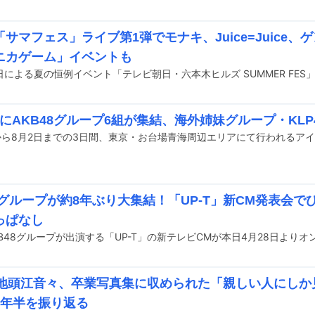
サマフェス」ライブ第1弾でモナキ、Juice=Juice、
ニカゲーム」イベントも
」にAKB48グループ6組が集結、海外姉妹グループ・KLP
48グループが約8年ぶり大集結！「UP-T」新CM発表会
っぱなし
48地頭江音々、卒業写真集に収められた「親しい人にし
9年半を振り返る