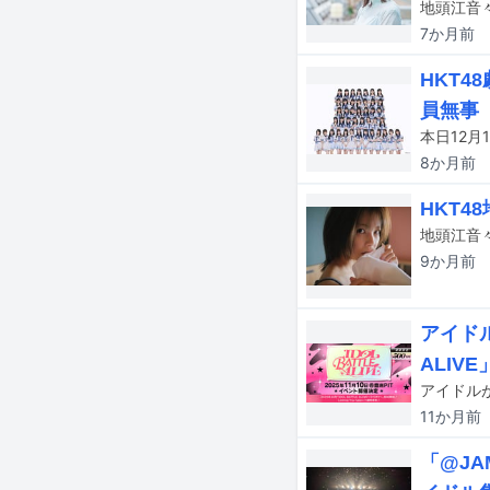
7か月
前
HKT
員無事
8か月
前
HKT
9か月
前
アイドル
ALIV
11か月
前
「@JA