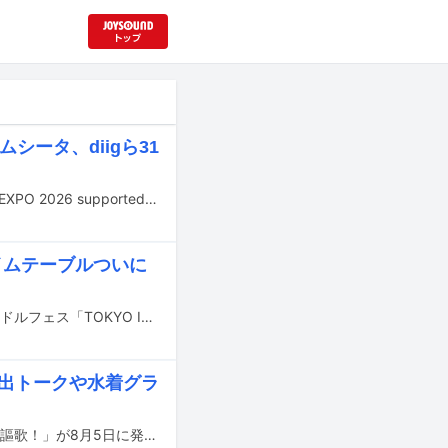
シータ、diigら31
8月29日と30日に神奈川・横浜アリーナで行われる大型アイドルフェス「@JAM EXPO 2026 supported by UP-T」の出演アーティスト第6弾が発表された。
イムテーブルついに
7月31日から8月2日までの3日間、東京・お台場青海周辺エリアにて行われるアイドルフェス「TOKYO IDOL FESTIVAL 2026 supported by にしたんクリニック」のタイムテーブルが発表された。
い出トークや水着グラ
HKT48の結成15周年を記念したムック「HKT48 15th ANNIVERSARY BOOK 青春謳歌！」が8月5日に発売される。