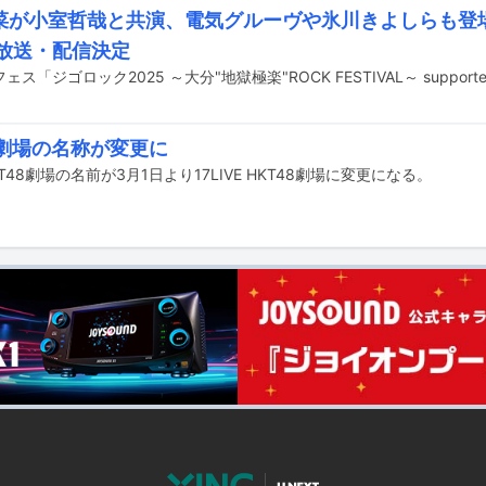
菜が小室哲哉と共演、電気グルーヴや氷川きよしらも登
」放送・配信決定
8劇場の名称が変更に
T48劇場の名前が3月1日より17LIVE HKT48劇場に変更になる。