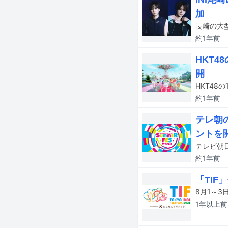
加
約1年
前
HKT
開
HKT48
約1年
前
テレ朝
ントを
約1年
前
「TIF
1年以上
前