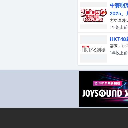
中森明
2025
1年以上
前
HKT4
福岡・HK
1年以上
前