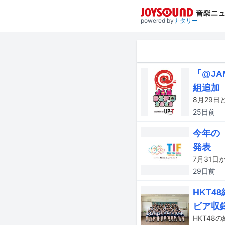
powered by
ナタリー
「@JA
組追加
25日
前
今年の
発表
29日
前
HKT
ビア収