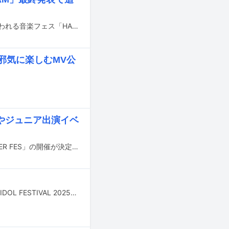
長崎の大型複合施設・長崎スタジアムシティ内のハピネスアリーナで9月6日に行われる音楽フェス「HAPPINESS JAM 2025」の最終出演アーティストが発表された。
邪気に楽しむMV公
やジュニア出演イベ
テレビ朝日が主催する夏の恒例大型イベント「テレビ朝日・六本木ヒルズ SUMMER FES」の開催が決定。7月19日から8月17日まで東京・テレビ朝日本社を中心としたエリアで行われる。
8月1～3日に東京・お台場青海周辺エリアで開催されるアイドルフェス「TOKYO IDOL FESTIVAL 2025」の出演者第4弾が発表された。