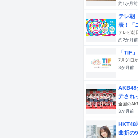
約1か月
前
テレ朝「
表！「
約2か月
前
「TIF
3か月
前
AKB
弄され
3か月
前
HKT
曲折の