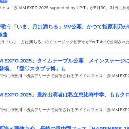
集結
Yが歌う「いま、月は満ちる」MV公開、かつて指原莉乃がH
楽曲
歌う「いま、月は満ちる」のミュージックビデオがYouTubeで公開され
M EXPO 2025」タイムテーブル公開 メインステージにC
48登場、「愛♡スタプラ博」も
M EXPO 2025」最終出演者は私立恵比寿中学、ももク
崎匠海＆藤牧京介、長崎の屋内型フェス「HAPPINESS 