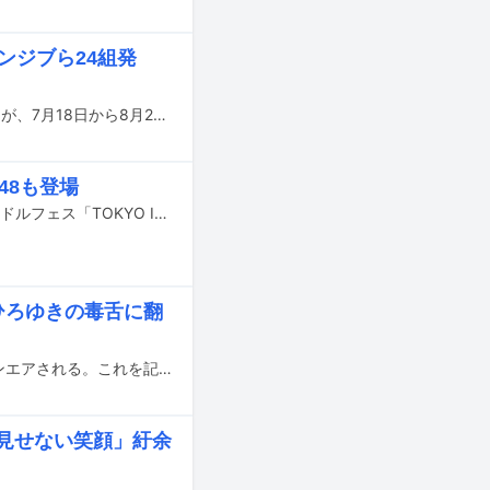
ゲンジブら24組発
テレビ朝日による夏の恒例イベント「テレビ朝日・六本木ヒルズ SUMMER FES」が、7月18日から8月23日までの計37日間にわたって開催されることが決定した。
48も登場
7月31日から8月2日までの3日間、東京・お台場青海周辺エリアにて行われるアイドルフェス「TOKYO IDOL FESTIVAL 2026 supported by にしたんクリニック」の出演アーティスト第8弾が発表された。
でひろゆきの毒舌に翻
全国のAKB48グループが出演する「UP-T」の新テレビCMが本日4月28日よりオンエアされる。これを記念して、東京・ニッショーホールで新CM発表会が行われた。
か見せない笑顔」紆余