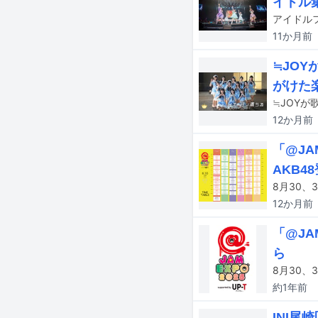
イドル
11か月
前
≒JO
がけた
≒JOYが
12か月
前
「@JA
AKB
12か月
前
「@JA
ら
約1年
前
INI尾