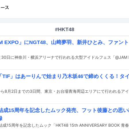
#HKT48
M EXPO」にNGT48、山﨑夢羽、新井ひとみ、ファントム
「TIF」はあーりんで始まり乃木坂46で締めくくる！タ
48結成15周年を記念したムック発売、フット後藤との思
録