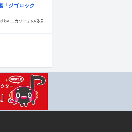
場「ジゴロック
大型野外フェス「ジゴロック2025 ～大分"地獄極楽"ROCK FESTIVAL～ supported by ニカソー」の模様が6月21、22日にフジテレビTWO ドラマ・アニメ / フジテレビTWOsmartで放送・配信される。