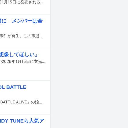
地頭江音々（HKT48）の卒業写真集「HKT48 地頭江音々卒業写真集 ねね」が明日1月15日に発売される。これに合わせ、地頭江が音楽ナタリーの取材に応じた。
害に メンバーは全
本日12月14日、HKT48の劇場が入居する福岡・BOSS E・ZO FUKUOKA内で刺傷事件が発生。この事態を受け、本日行われていたHKT48の19thシングル「半袖天使」劇場盤の発売記念オンライン握手会は、8部以降が中止となった。
を想像してほしい」
地頭江音々（HKT48）のグループ卒業を記念して、2nd写真集（タイトル未定）が2026年1月15日に玄光社より発売される。
BATTLE
アイドルが自ら演出を手がけたパフォーマンスで競い合う新プロジェクト「IDOL BATTLE ALIVE」の始動が発表された。
DY TUNEら人気ア