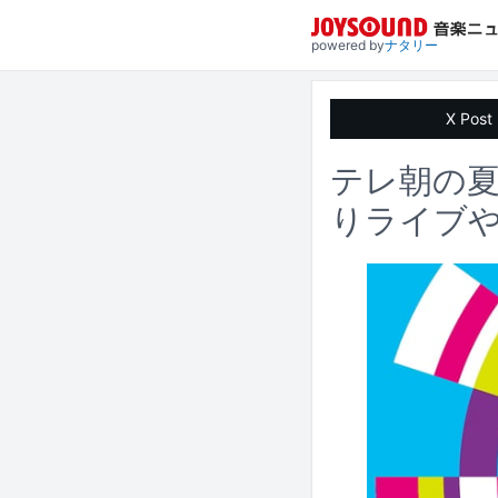
powered by
ナタリー
X Post
テレ朝の
りライブ