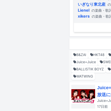
いぎなり東北産
の
Lienel
の楽曲・歌
xikers
の楽曲・歌
B&ZAI
HKT48
Juice=Juice
SWE
BALLISTIK BOYZ
WATWING
Jui
放送に
17日
前