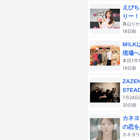
えびち
りー！
18日
前
M!L
現場へ
19日
前
ZAZ
STEA
20日
前
カネヨ
の恋を
カネヨリ