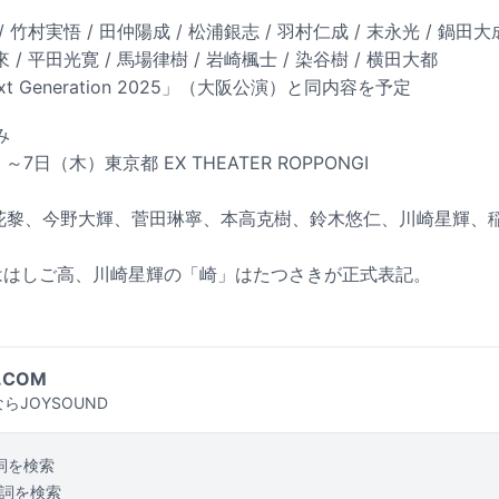
 竹村実悟 / 田仲陽成 / 松浦銀志 / 羽村仁成 / 末永光 / 鍋田大成
來 / 平田光寛 / 馬場律樹 / 岩崎楓士 / 染谷樹 / 横田大都
t Generation 2025」（大阪公演）と同内容を予定
み
～7日（木）東京都 EX THEATER ROPPONGI
、矢花黎、今野大輝、菅田琳寧、本高克樹、鈴木悠仁、川崎星輝、
ははしご高、川崎星輝の「崎」はたつさきが正式表記。
.COM
らJOYSOUND
詞を検索
詞を検索