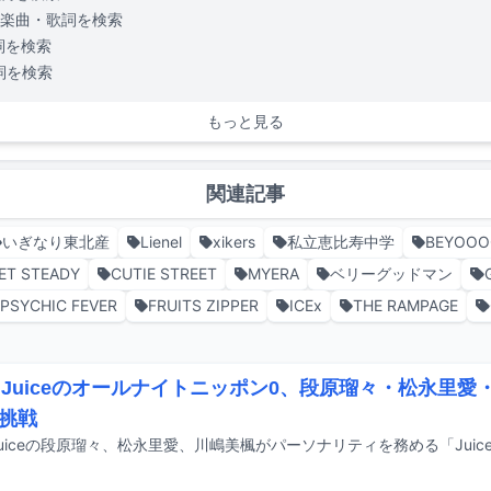
楽曲・歌詞を検索
詞を検索
詞を検索
もっと見る
関連記事
いぎなり東北産
Lienel
xikers
私立恵比寿中学
BEYOO
ET STEADY
CUTIE STREET
MYERA
ベリーグッドマン
PSYCHIC FEVER
FRUITS ZIPPER
ICEx
THE RAMPAGE
ce=Juiceのオールナイトニッポン0、段原瑠々・松永里
挑戦