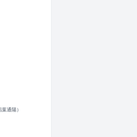
稲葉通陽）