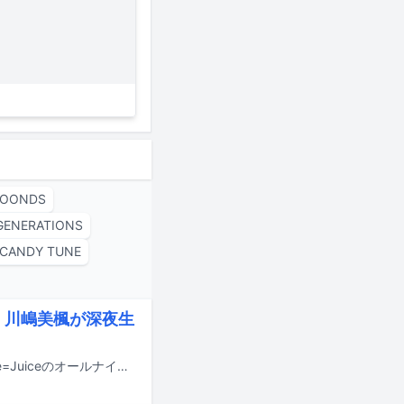
OOONDS
GENERATIONS
CANDY TUNE
愛・川嶋美楓が深夜生
Juice=Juiceの段原瑠々、松永里愛、川嶋美楓がパーソナリティを務める「Juice=Juiceのオールナイトニッポン0（ZERO）」が7月27日27:00よりニッポン放送で生放送される。