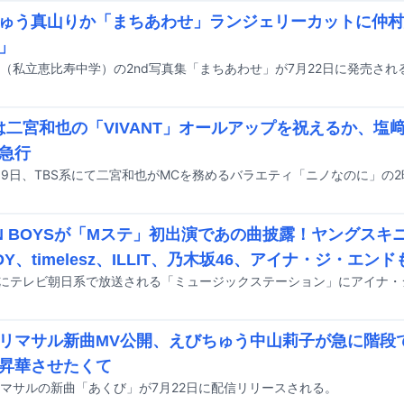
ゅう真山りか「まちあわせ」ランジェリーカットに仲村
」
Kは二宮和也の「VIVANT」オールアップを祝えるか、塩
急行
EN BOYSが「Mステ」初出演であの曲披露！ヤングスキニ
DY、timelesz、ILLIT、乃木坂46、アイナ・ジ・エン
リマサル新曲MV公開、えびちゅう中山莉子が急に階段
昇華させたくて
マサルの新曲「あくび」が7月22日に配信リリースされる。