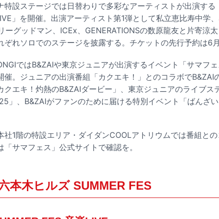
ナ特設ステージでは日替わりで多彩なアーティストが出演する
音楽LIVE」を開催。出演アーティスト第1弾として私立恵比寿中学、Jui
R、ベリーグッドマン、ICEx、GENERATIONSの数原龍友と片寄
れぞれソロでのステージを披露する。チケットの先行予約は6月
OPPONGIではB&ZAIや東京ジュニアが出演するイベント「サマフェス
S」を開催。ジュニアの出演番組「カクエキ！」とのコラボでB&ZA
カクエキ！灼熱のB&ZAIダービー」、東京ジュニアのライブス
tion 2025」、B&ZAIがファンのために届ける特別イベント「ば
本社1階の特設エリア・ダイダンCOOLアトリウムでは番組と
は「サマフェス」公式サイトで確認を。
本木ヒルズ SUMMER FES