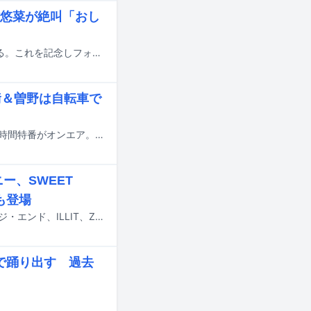
悠菜が絶叫「おし
真山りか（私立恵比寿中学）の2nd写真集「まちあわせ」が7月22日に発売される。これを記念しフォトセッションおよび合同取材が本日7月20日に東京都内にて行われた。
﨑＆曽野は自転車で
本日7月19日、TBS系にて二宮和也がMCを務めるバラエティ「ニノなのに」の2時間特番がオンエア。M!LK、稲葉通陽（B&ZAI）らが出演する。
ー、SWEET
ドも登場
7月24日にテレビ朝日系で放送される「ミュージックステーション」にアイナ・ジ・エンド、ILLIT、ZAZEN BOYS、SWEET STEADY、timelesz、乃木坂46、ヤングスキニーが出演する。
で踊り出す 過去