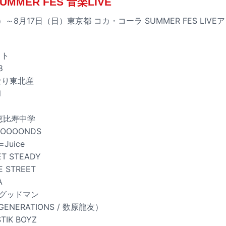
MMER FES 音楽LIVE
土）～8月17日（日）東京都 コカ・コーラ SUMMER FES LI
スト
8
なり東北産
l
恵比寿中学
OOOONDS
Juice
 STEADY
 STREET
A
ーグッドマン
ENERATIONS / 数原龍友）
IK BOYZ