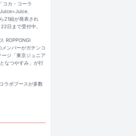
「コカ・コーラ
ce=Juice、
涼太ら21組が発表され
22日まで受付中。
 ROPPONGI
Iのメンバーがガチンコ
テージ「東京ジュニア
んざいとなつやすみ」が行
のコラボブースが多数