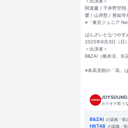
＜出演者＞
阿達慶 / 千井野空翔 /
愛 / 山岸想 / 善如寺
※「東京ジュニア Nex
ばんざいとなつやす
2025年8月3日（日）
＜出演者＞
B&ZAI（橋本涼
※本高克樹の「高」
JOYSOUND
カラオケ歌うな
B&ZAI
の楽曲・歌
HKT48
の楽曲・歌