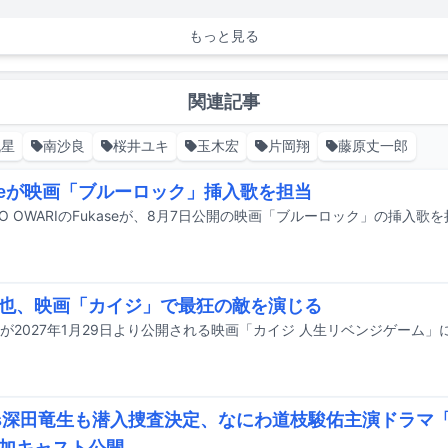
もっと見る
関連記事
流星
南沙良
桜井ユキ
玉木宏
片岡翔
藤原丈一郎
aseが映画「ブルーロック」挿入歌を担当
I NO OWARIのFukaseが、8月7日公開の映画「ブルーロック」の挿入歌
也、映画「カイジ」で最狂の敵を演じる
es深田竜生も潜入捜査決定、なにわ道枝駿佑主演ドラマ「M.I.S