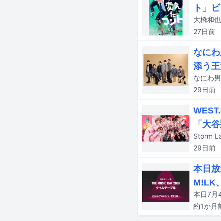
ト」ビ
27日
前
なにわ
添う王
なにわ男
29日
前
WES
「大谷
29日
前
本日放送
M!L
約1か月