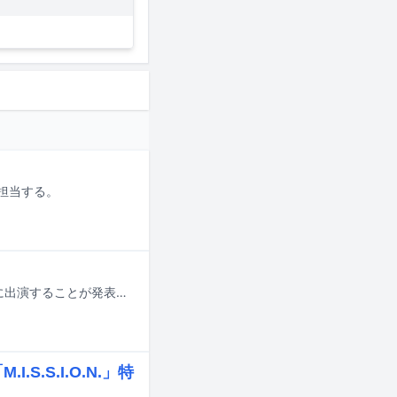
を担当する。
亀梨和也が2027年1月29日より公開される映画「カイジ 人生リベンジゲーム」に出演することが発表された。
.S.I.O.N.」特