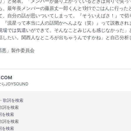
り」と発表。「メンバーが盛り上がっているときは周りで笑っ
も、最年長メンバーの藤原丈一郎くんと1対1でごはんに行った
て、自分の話が思いついてしまって。『そういえばさ！』で切り
。『流星って本当に人の話聞かへんよな（笑）』って説教され
現場では気遣いができて、そんなことみじんも感じなかった」
話したい。関西人なところが出ちゃうんですかね」と自己分析
は邪悪」製作委員会
.COM
らJOYSOUND
・歌詞を検索
歌詞を検索
詞を検索
歌詞を検索
詞を検索