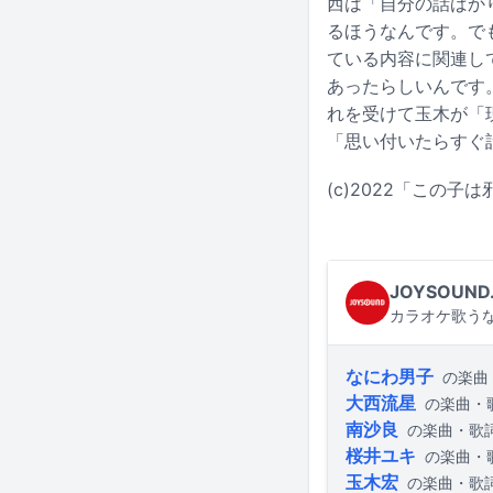
西は「自分の話ばか
るほうなんです。で
ている内容に関連し
あったらしいんです
れを受けて玉木が「
「思い付いたらすぐ
(c)2022「この子
JOYSOUND
カラオケ歌うな
なにわ男子
の楽曲
大西流星
の楽曲・
南沙良
の楽曲・歌
桜井ユキ
の楽曲・
玉木宏
の楽曲・歌