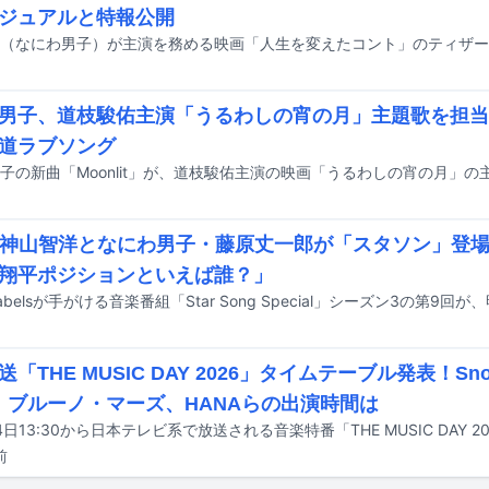
ジュアルと特報公開
男子、道枝駿佑主演「うるわしの宵の月」主題歌を担当
道ラブソング
子の新曲「Moonlit」が、道枝駿佑主演の映画「うるわしの宵の月」
T.神山智洋となにわ男子・藤原丈一郎が「スタソン」登
翔平ポジションといえば誰？」
「THE MUSIC DAY 2026」タイムテーブル発表！Sn
K、ブルーノ・マーズ、HANAらの出演時間は
前