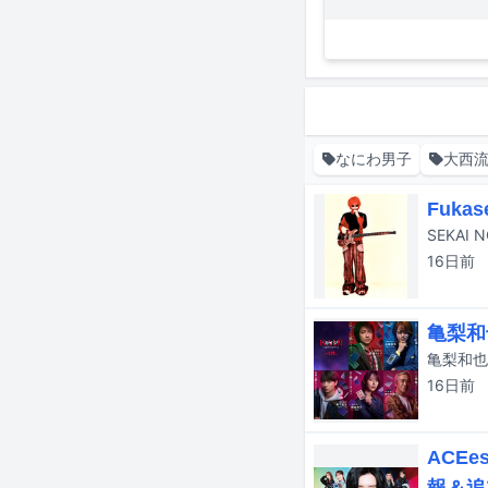
なにわ男子
大西
Fuk
SEKA
16日
前
亀梨和
16日
前
ACE