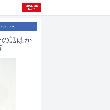
Facebook
分の話ばか
露