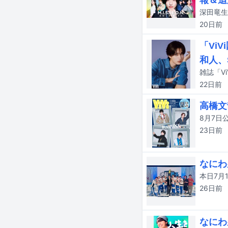
報＆追
20日
前
「Vi
和人、
雑誌「V
22日
前
高橋文
23日
前
なにわ
本日7月
26日
前
なにわ