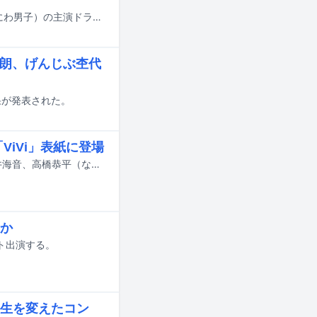
深田竜生（ACEes）が、9月14日よりPrime Videoにて配信される道枝駿佑（なにわ男子）の主演ドラマ「M.I.S.S.I.O.N. 歌劇な潜入捜査官」に出演決定。またドラマのキービジュアルが公開された。
太朗、げんじぶ杢代
結果が発表された。
iVi」表紙に登場
8月7日公開の映画「ブルーロック」で主要キャラクターを演じる高橋文哉、櫻井海音、高橋恭平（なにわ男子）、K（&TEAM）が、7月23日発売の雑誌「ViVi」9月号特別版の表紙に登場する。
か
ト出演する。
生を変えたコン