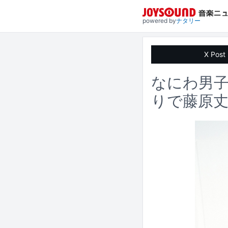
powered by
ナタリー
X Post
なにわ男
りで藤原