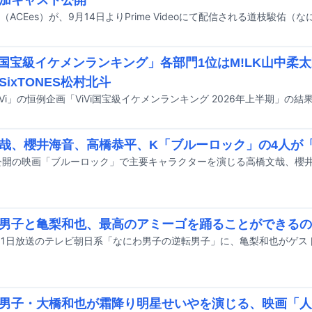
加キャスト公開
Vi国宝級イケメンランキング」各部門1位はM!LK山中柔
SixTONES松村北斗
iVi」の恒例企画「ViVi国宝級イケメンランキング 2026年上半期」の
哉、櫻井海音、高橋恭平、K「ブルーロック」の4人が「V
男子と亀梨和也、最高のアミーゴを踊ることができるの
11日放送のテレビ朝日系「なにわ男子の逆転男子」に、亀梨和也がゲス
男子・大橋和也が霜降り明星せいやを演じる、映画「人