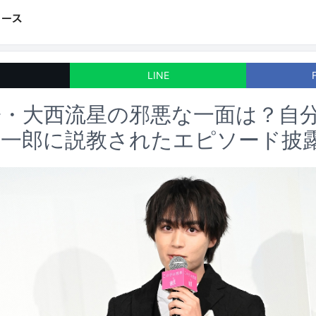
LINE
子・大西流星の邪悪な一面は？自
丈一郎に説教されたエピソード披