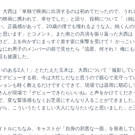
、大西は「単独で映画に出演するのは初めてだったので、うれ
の映画に携われて、幸せでした」と語り、役柄について「（純は
い。正義感があって、20歳の僕でも憧れるような人。純くんの
と思います」とコメント。また南との共演を振り返った大西は
けど、上を向かずにまっすぐ差す姿に衝撃を受けて！ かっこい
なにわ男子のメンバーの前で見せたら『流星、何それ！ 俺に
話も披露した。
いのある2人！」とたたえた玉木は、大西について「撮影して
てデビューする前。今は大忙しだなと思うので親心で見守って
ションも軽く教えるだけですぐできて、現場では器用に順応し
さんが現場で『デビューできたらいいね』と声をかけてくださ
で、変な緊張感もなくお芝居にすんなり入ることができました
がら、こういうたくましい大人になりたいなと思いました」と
イトルにちなみ、キャストが「自身の邪悪な一面」を発表して