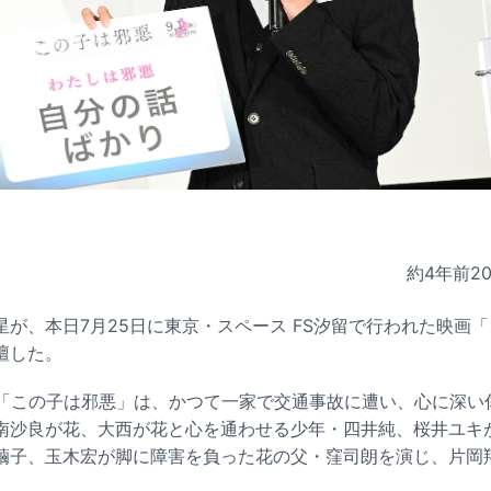
約4年前
2
星が、本日7月25日に東京・スペース FS汐留で行われた映画
壇した。
る「この子は邪悪」は、かつて一家で交通事故に遭い、心に深い
南沙良が花、大西が花と心を通わせる少年・四井純、桜井ユキ
繭子、玉木宏が脚に障害を負った花の父・窪司朗を演じ、片岡