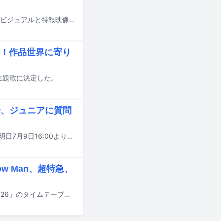
大橋和也（なにわ男子）が主演を務める映画「人生を変えたコント」のティザービジュアルと特報映像が公開された。
！作品世界に寄り
の主題歌に決定した。
場、ジュニアに質問
Storm Labelsが手がける音楽番組「Star Song Special」シーズン3の第9回が、明日7月9日16:00よりPrime Videoで配信される。
ow Man、超特急、
本日7月4日13:30から日本テレビ系で放送される音楽特番「THE MUSIC DAY 2026」のタイムテーブルが発表された。