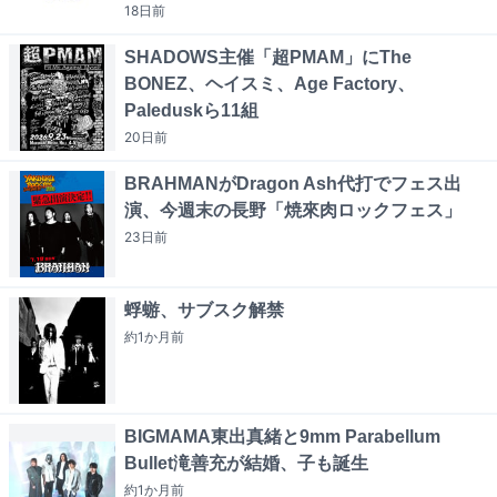
18日
前
SHADOWS主催「超PMAM」にThe
BONEZ、ヘイスミ、Age Factory、
Paleduskら11組
20日
前
BRAHMANがDragon Ash代打でフェス出
演、今週末の長野「焼來肉ロックフェス」
23日
前
蜉蝣、サブスク解禁
約1か月
前
BIGMAMA東出真緒と9mm Parabellum
Bullet滝善充が結婚、子も誕生
約1か月
前