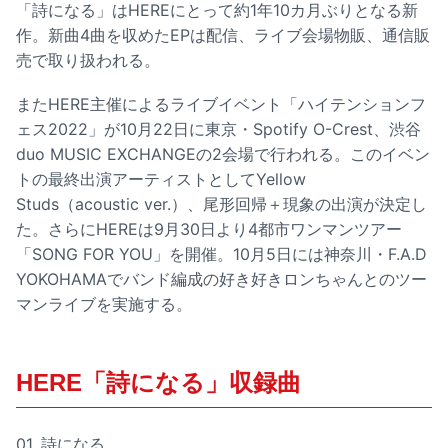
「詩になる」はHEREにとって約1年10カ月ぶりとなる新
作。新曲4曲を収めたEPは配信、ライブ会場物販、通信販
売で取り扱われる。
またHERE主催によるライブイベント「ハイテンションフ
ェス2022」が10月22日に東京・Spotify O-Crest、渋谷
duo MUSIC EXCHANGEの2会場で行われる。このイベン
トの最終出演アーティストとしてYellow
Studs（acoustic ver.）、尾形回帰＋現象の出演が決定し
た。さらにHEREは9月30日より4都市ワンマンツアー
「SONG FOR YOU」を開催。10月5日には神奈川・F.A.D
YOKOHAMAでバンド編成の好き好きロンちゃんとのツー
マンライブを実施する。
HERE「詩になる」収録曲
01. 詩になる