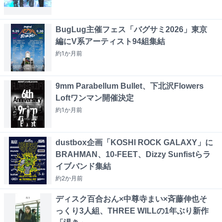
BugLug主催フェス「バグサミ2026」東京
編にV系アーティスト94組集結
約1か月
前
9mm Parabellum Bullet、下北沢Flowers
Loftワンマン開催決定
約1か月
前
dustbox企画「KOSHI ROCK GALAXY」に
BRAHMAN、10-FEET、Dizzy Sunfistらラ
イブバンド集結
約2か月
前
ディスク百合おん×中尊寺まい×斉藤伸也そ
っくり3人組、THREE WILLの1年ぶり新作