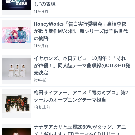
し”の表現
11か月
前
HoneyWorks「告白実行委員会」高橋李依
が歌う新作MV公開、新シリーズは子供世代
の物語
11か月
前
イヤホンズ、本日デビュー10周年！「それ
が声優！」同人誌テーマ曲収録のCD＆BD発
売決定
約1年
前
梅田サイファー、アニメ「青のミブロ」第2
クールのオープニングテーマ担当
1年以上
前
ナナヲアカリと玉屋2060%がタッグ、アニ
メ「ギルます」EDテーマをCDリリース