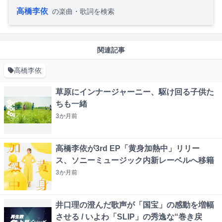
高橋李依
の楽曲・歌詞を検索
関連記事
高橋李依
草原にインナージャーニー、駆け回る子供た
ちも一緒
3か月
前
高橋李依が3rd EP「黄身加熱中」リリー
ス、ソニーミュージック内新レーベルへ移籍
3か月
前
井口理の澄んだ歌声が「国宝」の感動を増幅
させる / いよわ「SLIP」の秀逸な“巻き戻