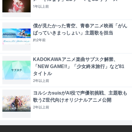
1年以上
前
僕が見たかった青空、青春アニメ映画「がん
ばっていきまっしょい」主題歌を担当
約2年
前
KADOKAWAアニメ楽曲サブスク解禁、
「NEW GAME!!」「少女終末旅行」など81
タイトル
2年以上
前
ヨルシカsuisがAI役で声優初挑戦、主題歌も
歌うZ世代向けオリジナルアニメ公開
2年以上
前