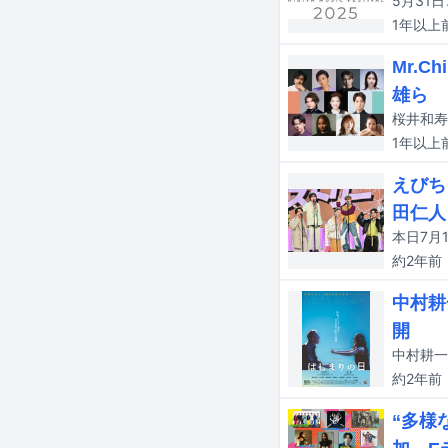
1年以上
Mr.
雄ら
1年以上
えびち
田仁人
本日7月
約2年
前
中村耕
開
約2年
前
“多様