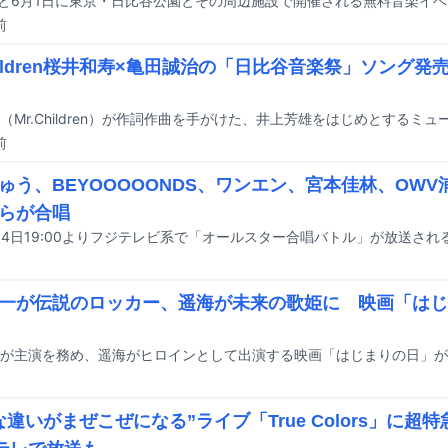
前
Children桜井和寿×亀田誠治の「日比谷音楽祭」ソング
前
ゅう、BEYOOOOONDS、ワンエン、宮本佳林、OWV
らが合唱
14日19:00よりフジテレビ系で「オールスター合唱バトル」が放送され
一が伝説のロッカー、遥海が未来の歌姫に 映画「はじ
な違いがまぜこぜになる”ライブ「True Colors」に超