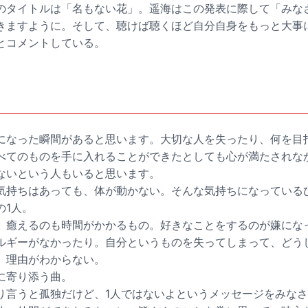
のタイトルは「名もない花」。遥海はこの発表に際して「みな
きますように。そして、聴けば聴くほど自分自身をもっと大事
とコメントしている。
ト
になった瞬間があると思います。大切な人を失ったり、何を目
べてのものを手に入れることができたとしても心が満たされな
ないという人もいると思います。
気持ちはあっても、体が動かない。そんな気持ちになっている
の1人。
、癒えるのも時間がかかるもの。好きなことをするのが嫌にな
ルギーがなかったり。自分というものを失ってしまって、どう
、理由がわからない。
に寄り添う曲。
り言うと孤独だけど、1人ではないよというメッセージをみな