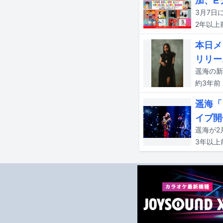
加、E
3月7日に
2年以上
本日メ
リリー
遥海の新曲
約3年
前
遥海「
イブ開
遥海が2
3年以上