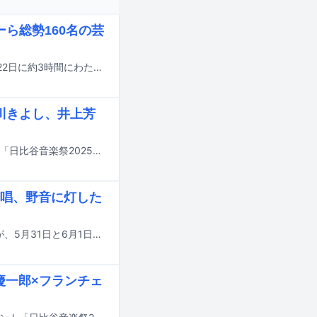
バーら総勢160名の芸
歌唱力自慢の芸能人が出演する音楽特番「オールスター合唱バトル7」が、12月22日に約3時間にわたりフジテレビ系で放送される。
川きよし、井上芳
5月31日と6月1日に東京・日比谷公園とその周辺施設で開催された音楽イベント「日比谷音楽祭2025」のライブ音源および出演者コメントが、6月15日放送のJ-WAVE「DEFENDER BLAZE A TRAIL」でオンエアされる。
唱、野音に灯した
亀田誠治が実行委員長を務める入場無料の音楽イベント「日比谷音楽祭2025」が、5月31日と6月1日に東京・日比谷公園とその周辺施設で開催された。
慶一郎×フランチェ