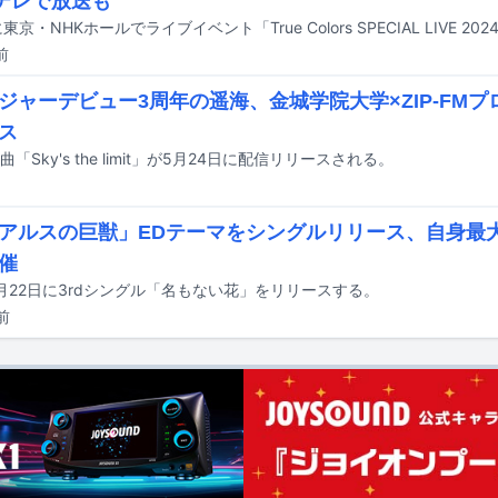
テレで放送も
東京・NHKホールでライブイベント「True Colors SPECIAL LIVE 2
前
ジャーデビュー3周年の遥海、金城学院大学×ZIP-FM
ス
「Sky's the limit」が5月24日に配信リリースされる。
アルスの巨獣」EDテーマをシングルリリース、自身最
催
月22日に3rdシングル「名もない花」をリリースする。
前