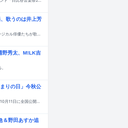
5月31日と6月1日に東京・日比谷公園とその周辺施設で開催される無料音楽イベント「日比谷音楽祭2025」の出演アーティスト第3弾が発表された。
発売、歌うのは井上芳
桜井和寿（Mr.Children）が作詞作曲を手がけた、井上芳雄をはじめとするミュージカル俳優たちが歌唱するシングル「雨が止んだら」が5月28日にリリースされる。
浦野秀太、M!LK吉
る。
まりの日」今秋公
中村耕一が主演を務め、遥海がヒロインとして出演する映画「はじまりの日」が10月11日に全国公開される。
特急＆野田あすか追