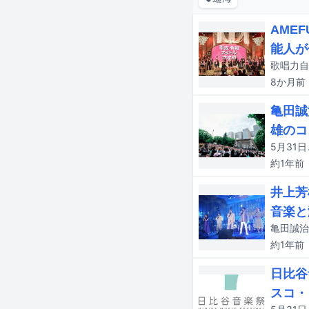
AME
能人が
8か月
前
亀田誠
雄のコ
約1年
前
井上芳
音楽と
約1年
前
日比谷
スコ・