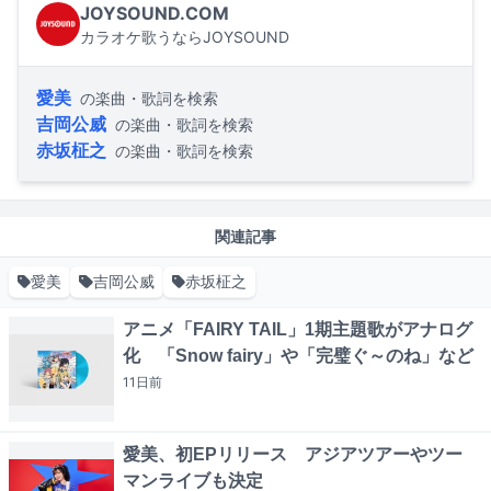
JOYSOUND.COM
カラオケ歌うならJOYSOUND
愛美
の楽曲・歌詞を検索
吉岡公威
の楽曲・歌詞を検索
赤坂柾之
の楽曲・歌詞を検索
関連記事
愛美
吉岡公威
赤坂柾之
アニメ「FAIRY TAIL」1期主題歌がアナログ
化 「Snow fairy」や「完璧ぐ～のね」など
11日
前
愛美、初EPリリース アジアツアーやツー
マンライブも決定