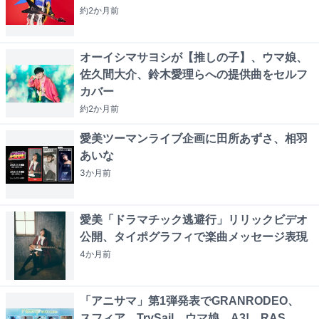
約2か月
前
オーイシマサヨシが【推しの子】、ウマ娘、
佐久間大介、鈴木愛理らへの提供曲をセルフ
カバー
約2か月
前
愛美ツーマンライブ企画に田所あずさ、相羽
あいな
3か月
前
愛美「ドラマチック逃避行」リリックビデオ
公開、タイポグラフィで楽曲メッセージ表現
4か月
前
「アニサマ」第1弾発表でGRANRODEO、
スフィア、TrySail、ウマ娘、A3!、RAS、