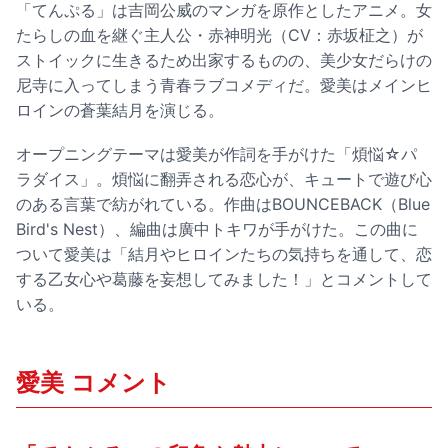
「てんぷる」は吉岡公威のマンガを原作としたアニメ。女
たらしの血を継ぐ主人公・赤神明光（CV：赤坂柾之）が
ストイックに生きるため出家するものの、美少女だらけの
尼寺に入ってしまう青春ラブコメディだ。愛美はメインヒ
ロインの蒼葉結月を演じる。
オープニングテーマは愛美が作詞を手がけた「煩悩☆パ
ラダイス」。煩悩に翻弄される恋心が、キュートで遊び心
のある言葉で紡がれている。作曲はBOUNCEBACK（Blue
Bird's Nest）、編曲は廣中トキワが手がけた。この曲に
ついて愛美は「結月やヒロインたちの気持ちを通して、恋
する乙女心や葛藤を妄想してみました！」とコメントして
いる。
愛美 コメント