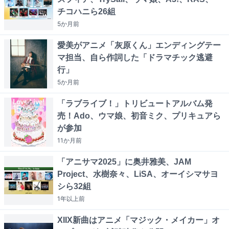
チコハニら26組
5か月
前
愛美がアニメ「灰原くん」エンディングテー
マ担当、自ら作詞した「ドラマチック逃避
行」
5か月
前
「ラブライブ！」トリビュートアルバム発
売！Ado、ウマ娘、初音ミク、プリキュアら
が参加
11か月
前
「アニサマ2025」に奥井雅美、JAM
Project、水樹奈々、LiSA、オーイシマサヨ
シら32組
1年以上
前
XIIX新曲はアニメ「マジック・メイカー」オ