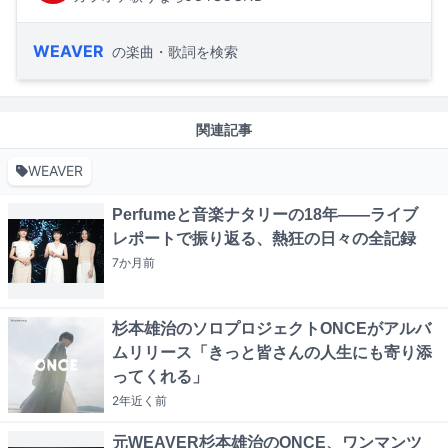
WEAVER
の楽曲・歌詞を検索
関連記事
WEAVER
Perfumeと音楽ナタリーの18年――ライブ
レポートで振り返る、熱狂の日々の全記録
7か月
前
杉本雄治のソロプロジェクトONCEがアルバ
ムリリース「きっと皆さんの人生にも寄り添
ってくれる」
2年近く
前
元WEAVER杉本雄治のONCE、ワンマンツ