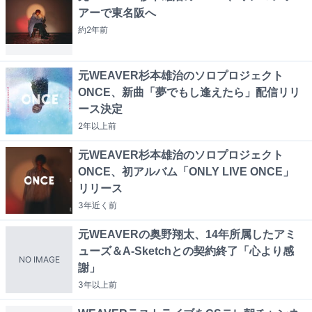
アーで東名阪へ
約2年
前
元WEAVER杉本雄治のソロプロジェクト
ONCE、新曲「夢でもし逢えたら」配信リリ
ース決定
2年以上
前
元WEAVER杉本雄治のソロプロジェクト
ONCE、初アルバム「ONLY LIVE ONCE」
リリース
3年近く
前
元WEAVERの奥野翔太、14年所属したアミ
ューズ＆A-Sketchとの契約終了「心より感
NO IMAGE
謝」
3年以上
前