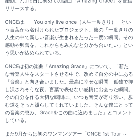
始動。7月19日に初めての楽曲「Amazing Grace」を配信
リリースする。
ONCEは、「You only live once（人生一度きり）」とい
う言葉から名付けられたプロジェクト。彼の「一度きりの
人生の中で新しい音楽が生まれるたった一度の瞬間。その
感動や興奮を、これからもみんなと分かち合いたい」とい
う思いが込められている。
ONCEは初の楽曲「Amazing Grace」について、「新た
な音楽人生をスタートさせる中で、改めて自分の中にある
『音楽』と向き合いました。最高に幸せな瞬間。孤独で押
し潰されそうな夜。言葉で表せない感情に出会った瞬間。
今の自分を作る大切な瞬間に、いつも音楽が寄り添い、歩
む道をそっと照らしてくれていました。そんな僕にとって
の音楽の恵み、Graceをこの曲に込めました」とコメント
している。
また9月からは初のワンマンツアー「ONCE 1st Tour ～