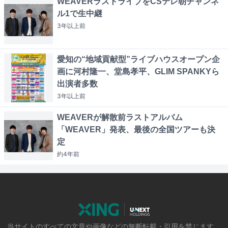
WEAVERラストライブをCSテレ朝チャンネ
ル1で生中継
3年以上
前
愛知の“地域貢献型”ライブハウスオープン企
画に河村隆一、堂島孝平、GLIM SPANKYら
出演者多数
3年以上
前
WEAVERが解散前ラストアルバム
「WEAVER」発表、最後の全国ツアーも決
定
約4年
前
当サイトのすべての文章や画像などの無断転載・引用を禁じます。