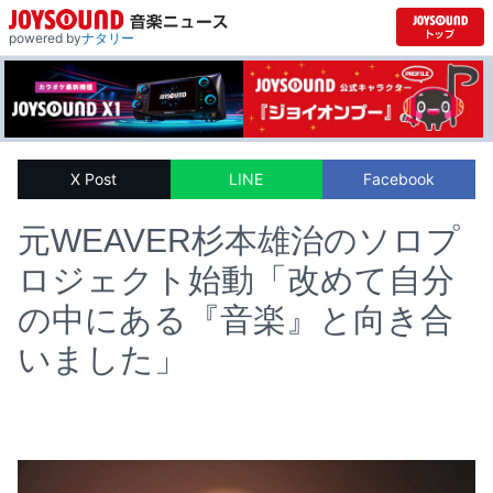
powered by
ナタリー
X Post
LINE
Facebook
元WEAVER杉本雄治のソロプ
ロジェクト始動「改めて自分
の中にある『音楽』と向き合
いました」