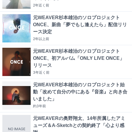
2年近く
前
元WEAVER杉本雄治のソロプロジェクト
ONCE、新曲「夢でもし逢えたら」配信リリ
ース決定
2年以上
前
元WEAVER杉本雄治のソロプロジェクト
ONCE、初アルバム「ONLY LIVE ONCE」
リリース
3年近く
前
元WEAVER杉本雄治のソロプロジェクト始
動「改めて自分の中にある『音楽』と向き合
いました」
約3年
前
元WEAVERの奥野翔太、14年所属したアミ
ューズ＆A-Sketchとの契約終了「心より感
NO IMAGE