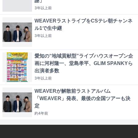
謝」
3年以上
前
WEAVERラストライブをCSテレ朝チャンネ
ル1で生中継
3年以上
前
愛知の“地域貢献型”ライブハウスオープン企
画に河村隆一、堂島孝平、GLIM SPANKYら
出演者多数
3年以上
前
WEAVERが解散前ラストアルバム
「WEAVER」発表、最後の全国ツアーも決
定
約4年
前