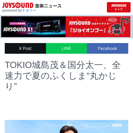
powered by
ナタリー
X Post
LINE
Facebook
TOKIO城島茂＆国分太一、全
速力で夏のふくしま“丸かじ
り”