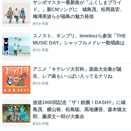
サンボマスター最新曲が「ふくしまプライ
ド。」新CMソングに 城島茂、松岡昌宏、
梅澤美波らが福島の魅力発信
約1か月
前
スノスト、キンプリ、timeleszら参加「THE
MUSIC DAY」シャッフルメドレー歌唱曲は
約1か月
前
アニメ「キテレツ大百科」楽曲大全集が誕
生、レア曲もいっぱい入ってるナリね
約1か月
前
放送1000回記念「ザ！鉄腕！DASH!!」に城
島茂、横山裕、松島聡、髙地優吾、森本慎太
郎、藤原丈一郎が大集合
約2か月
前