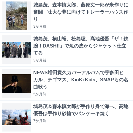
城島茂、森本慎太郎、藤原丈一郎が米作りに
奮闘 壮大な夢に向けてトレーラーハウス作
り
3か月
前
城島茂、横山裕、松島聡、髙地優吾「ザ！鉄
腕！DASH!!」で魚の皮からジャケット仕立
てる
3か月
前
NEWS増田貴久カバーアルバムで宇多田ヒ
カル、テゴマス、KinKi Kids、SMAPらの名
曲歌う
5か月
前
城島茂＆森本慎太郎が手作り舟で海へ、髙地
優吾は手作り砂糖でパンケーキ焼く
7か月
前