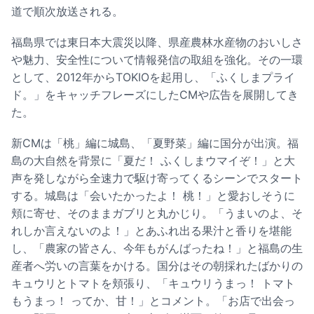
道で順次放送される。
福島県では東日本大震災以降、県産農林水産物のおいしさ
や魅力、安全性について情報発信の取組を強化。その一環
として、2012年からTOKIOを起用し、「ふくしまプライ
ド。」をキャッチフレーズにしたCMや広告を展開してき
た。
新CMは「桃」編に城島、「夏野菜」編に国分が出演。福
島の大自然を背景に「夏だ！ ふくしまウマイぞ！」と大
声を発しながら全速力で駆け寄ってくるシーンでスタート
する。城島は「会いたかったよ！ 桃！」と愛おしそうに
頬に寄せ、そのままガブリと丸かじり。「うまいのよ、そ
れしか言えないのよ！」とあふれ出る果汁と香りを堪能
し、「農家の皆さん、今年もがんばったね！」と福島の生
産者へ労いの言葉をかける。国分はその朝採れたばかりの
キュウリとトマトを頬張り、「キュウリうまっ！ トマト
もうまっ！ ってか、甘！」とコメント。「お店で出会っ