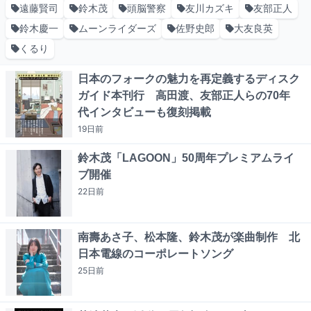
遠藤賢司
鈴木茂
頭脳警察
友川カズキ
友部正人
鈴木慶一
ムーンライダーズ
佐野史郎
大友良英
くるり
日本のフォークの魅力を再定義するディスク
ガイド本刊行 高田渡、友部正人らの70年
代インタビューも復刻掲載
19日
前
鈴木茂「LAGOON」50周年プレミアムライ
ブ開催
22日
前
南壽あさ子、松本隆、鈴木茂が楽曲制作 北
日本電線のコーポレートソング
25日
前