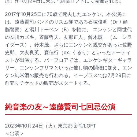
演」が10月24日に東京・新宿ロフトにて開催される。
2017年10月25日に70歳で死去したエンケン。本公演に
は、遠藤賢司バンドのリズム隊である石塚俊明（Dr / 頭
脳警察）と湯川トーベン（B）を軸に、 エンケンと同世代
の友川カズキ、斉藤哲夫、友部正人、鈴木慶一（ムーンラ
イダーズ）、鈴木茂、さらにエンケンと親交があった佐野
史郎、大友良英、森信行（ex. くるり）といったアーティ
ストが出演する。バーフロアでは、エンケンギターギャラ
リー、エンケンフリマといった催し物の開催に加え、エン
ケン純米酒の販売も行われる。イープラスでは7月29日に
前売りチケットの販売がスタートする。
純音楽の友～遠藤賢司七回忌公演
2023年10月24日（火）東京都 新宿LOFT
＜出演＞