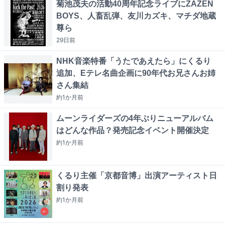
菊池茂夫の活動40周年記念ライブにZAZEN
BOYS、人畜乱弾、友川カズキ、マチダ地蔵
尊ら
29日
前
NHK音楽特番「うたであえたら」にくるり
追加、Eテレ名曲企画に90年代お兄さんお姉
さん集結
約1か月
前
ムーンライダーズの4年ぶりニューアルバム
はどんな作品？発売記念イベント開催決定
約1か月
前
くるり主催「京都音博」出演アーティスト日
割り発表
約1か月
前