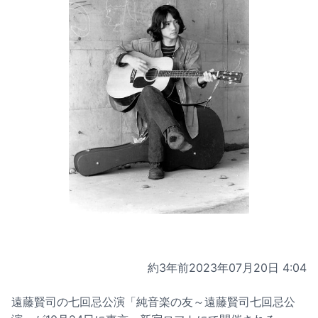
約3年前
2023年07月20日 4:04
遠藤賢司の七回忌公演「純音楽の友～遠藤賢司七回忌公