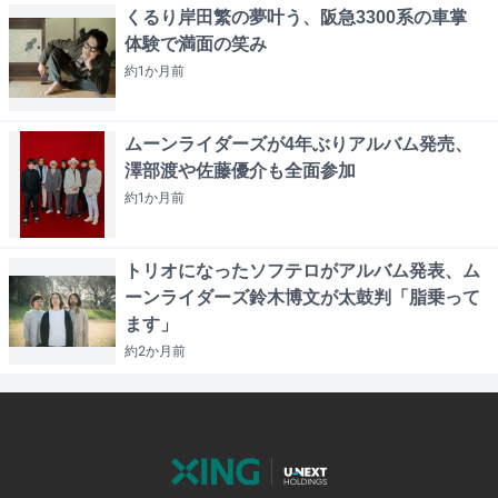
くるり岸田繁の夢叶う、阪急3300系の車掌
体験で満面の笑み
約1か月
前
ムーンライダーズが4年ぶりアルバム発売、
澤部渡や佐藤優介も全面参加
約1か月
前
トリオになったソフテロがアルバム発表、ム
ーンライダーズ鈴木博文が太鼓判「脂乗って
ます」
約2か月
前