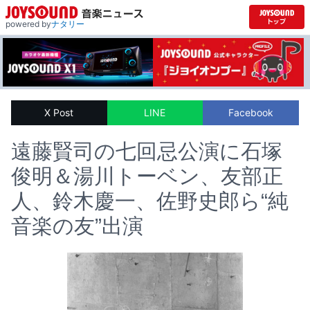
powered by
ナタリー
X Post
LINE
Facebook
遠藤賢司の七回忌公演に石塚
俊明＆湯川トーベン、友部正
人、鈴木慶一、佐野史郎ら“純
音楽の友”出演