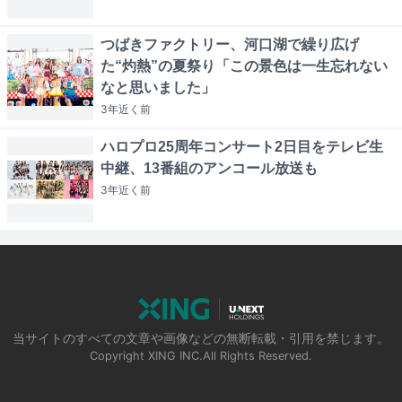
つばきファクトリー、河口湖で繰り広げ
た“灼熱”の夏祭り「この景色は一生忘れない
なと思いました」
3年近く
前
ハロプロ25周年コンサート2日目をテレビ生
中継、13番組のアンコール放送も
3年近く
前
当サイトのすべての文章や画像などの無断転載・引用を禁じます。
Copyright XING INC.All Rights Reserved.