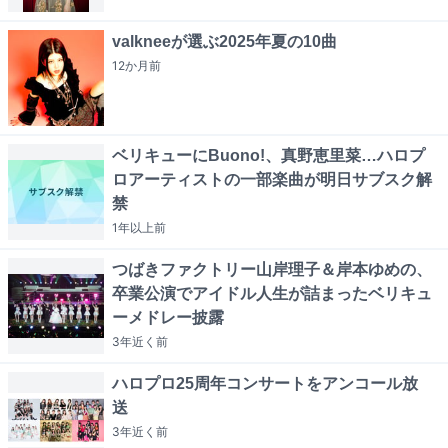
valkneeが選ぶ2025年夏の10曲
12か月
前
ベリキューにBuono!、真野恵里菜…ハロプ
ロアーティストの一部楽曲が明日サブスク解
禁
1年以上
前
つばきファクトリー山岸理子＆岸本ゆめの、
卒業公演でアイドル人生が詰まったベリキュ
ーメドレー披露
3年近く
前
ハロプロ25周年コンサートをアンコール放
送
3年近く
前