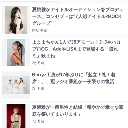
夏焼雅がアイドルオーディションをプロデュ
ース、コンセプトは“7人組アイドル×ROCK
グループ”
約1か月
前
よよよちゃん1人で35アモーレ！J=Jやハロ
プロOG、AdoやLiSAまで登場する「盛れ
ミ」歌まね
2か月
前
Berryz工房が17年ぶりに「起立！礼！着
席！」、冠ラジオ番組が一夜限りの復活
7か月
前
夏焼雅が一般男性と結婚「穏やかで幸せな家
庭を築いてまいります」
7か月
前