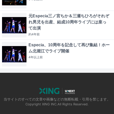
元Especia三ノ宮ちか＆三瀬ちひろがそれぞ
れ男児を出産、結成10周年ライブには座っ
て出演
約4年
前
Especia、10周年を記念して再び集結！ホー
ム北堀江でライブ開催
4年以上
前
当サイトのすべての文章や画像などの無断転載・引用を禁じます。
Copyright XING INC.All Rights Reserved.