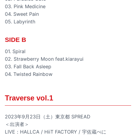
03. Pink Medicine
04. Sweet Pain
05. Labyrinth
SIDE B
01. Spiral
02. Strawberry Moon feat.kiarayui
03. Fall Back Asleep
04. Twisted Rainbow
Traverse vol.1
2023年9月23日（土）東京都 SPREAD
＜出演者＞
LIVE：HALLCA / HiiT FACTORY / 宇佐蔵べに