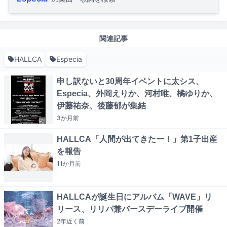
関連記事
HALLCA
Especia
申し訳ないと30周年イベントに太シス、
Especia、外岡えりか、河村唯、橘ゆりか、
伊藤祐奈、後藤郁が集結
3か月
前
HALLCA「人間が出てきたー！」第1子出産
を報告
11か月
前
HALLCAが誕生日にアルバム「WAVE」リ
リース、リリパ兼バースデーライブ開催
2年近く
前