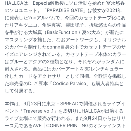
HALLCAは、Especia解散後にソロ活動を始めた冨永悠香
のソロユニット。「PARADISE GATE」は彼女が2021年
に発表した2ndアルバムで、今回のカセットテープ化にあ
たりアキツユコ、角銅真実、柴田聡子、折坂悠太らの作品
を手がける大城真（BasicFunction / 夏の大△）が新たに
マスタリングを施した。なおアートワークも、オリジナル
のカバーを制作したcpnnn自身の手でカセットテープのサ
イズにアレンジされている。カセットテープ本体のカラー
はブルーとアクアの2種類となり、それぞれがランダムに
封入される。商品にはカバーアートを3Dレンチキュラー
化したカードをアクセサリーとして同梱。全歌詞を掲載し
た非売品のD.I.Y.豆本「Codice Paraiso」も購入者特典と
して付属する。
本作は、9月23日に東京・SPREADで開催されるライブイ
ベント「Traverse vol.1」を皮切りにHALLCAが出演する
ライブ会場にて販売が行われる。また9月24日からはリリ
ース元であるAVE | CORNER PRINTINGのオンラインスト