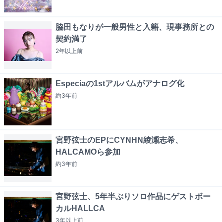
脇田もなりが一般男性と入籍、現事務所との
契約満了
2年以上
前
Especiaの1stアルバムがアナログ化
約3年
前
宮野弦士のEPにCYNHN綾瀬志希、
HALCAMOら参加
約3年
前
宮野弦士、5年半ぶりソロ作品にゲストボー
カルHALLCA
3年以上
前