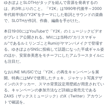
ゆきぽよとSLOTHがタッグを組んで音源を発表するの
は、約3年ぶりのこと。「Y2K」は1990年代後半～2000
年代前半頃の“Y2K”をテーマにした歌詞とサウンドの楽曲
で、SLOTHが作詞、作曲、編曲を手がけた。
本日19:00にはYouTubeで「Y2K」のミュージックビデオ
がプレミア公開される。MVには当時の“カリスマギャ
ル”であるルミリンゴことRumiがヤマンバメイクで登場す
る。ゆきぽよがSNSに投稿して話題になった平成ギャル姿
のほか、安室奈美恵をモチーフにしたアムラースタイルに
も注目だ。
なおLINE MUSICでは「Y2K」の再生キャンペーンを展
開。特典にはMVで使用したチェキ、ジャケット写真デザ
インのステッカー、スマホ背景設定用壁紙が用意されてい
る。キャンペーンの参加方法など詳細は発売元である
ZAXS（ザックスミュージック）のX（Twitter）アカウン
トで確認を。