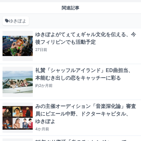
関連記事
ゆきぽよ
ゆきぽよがてぇてぇギャル文化を伝える、今
後フィリピンでも活動予定
27日
前
礼賛「シャッフルアイランド」ED曲担当、
本能むき出しの恋をキャッチーに彩る
約2か月
前
みの主催オーディション「音楽深化論」審査
員にピエール中野、ドクターキャピタル、
ゆきぽよ
4か月
前