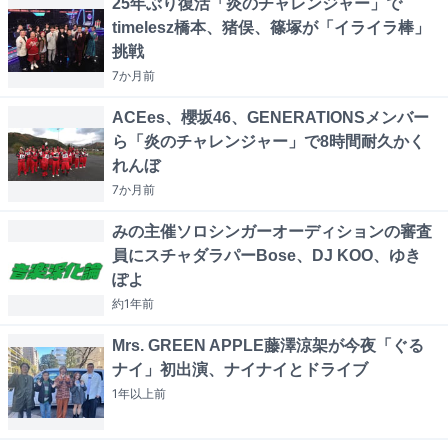
25年ぶり復活「炎のチャレンジャー」で
timelesz橋本、猪俣、篠塚が「イライラ棒」
挑戦
7か月
前
ACEes、櫻坂46、GENERATIONSメンバー
ら「炎のチャレンジャー」で8時間耐久かく
れんぼ
7か月
前
みの主催ソロシンガーオーディションの審査
員にスチャダラパーBose、DJ KOO、ゆき
ぽよ
約1年
前
Mrs. GREEN APPLE藤澤涼架が今夜「ぐる
ナイ」初出演、ナイナイとドライブ
1年以上
前