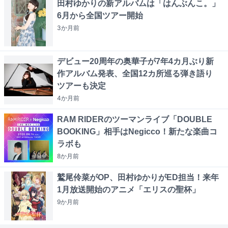
田村ゆかりの新アルバムは「はんぶんこ。」
6月から全国ツアー開始
3か月
前
デビュー20周年の奥華子が7年4カ月ぶり新
作アルバム発表、全国12カ所巡る弾き語り
ツアーも決定
4か月
前
RAM RIDERのツーマンライブ「DOUBLE
BOOKING」相手はNegicco！新たな楽曲コ
ラボも
8か月
前
鷲尾伶菜がOP、田村ゆかりがED担当！来年
1月放送開始のアニメ「エリスの聖杯」
9か月
前