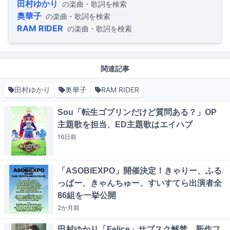
田村ゆかり
の楽曲・歌詞を検索
奥華子
の楽曲・歌詞を検索
RAM RIDER
の楽曲・歌詞を検索
関連記事
田村ゆかり
奥華子
RAM RIDER
Sou「転生ゴブリンだけど質問ある？」OP
主題歌を担当、ED主題歌はエイハブ
16日
前
「ASOBIEXPO」開催決定！きゃりー、ふる
っぱー、きゃんちゅー、すいすてら出演者全
86組を一挙公開
2か月
前
田村ゆかり「Felice」サブスク解禁、新作フ