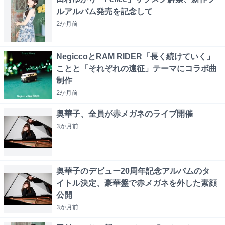
ルアルバム発売を記念して
2か月
前
NegiccoとRAM RIDER「長く続けていく」
ことと「それぞれの遠征」テーマにコラボ曲
制作
2か月
前
奥華子、全員が赤メガネのライブ開催
3か月
前
奥華子のデビュー20周年記念アルバムのタ
イトル決定、豪華盤で赤メガネを外した素顔
公開
3か月
前