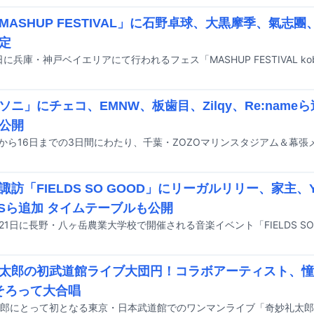
ASHUP FESTIVAL」に石野卓球、大黒摩季、氣志團、to
定
ソニ」にチェコ、EMNW、板歯目、Zilqy、Re:nam
公開
諏訪「FIELDS SO GOOD」にリーガルリリー、家主、Y
ESら追加 タイムテーブルも公開
太郎の初武道館ライブ大団円！コラボアーティスト、憧
そろって大合唱