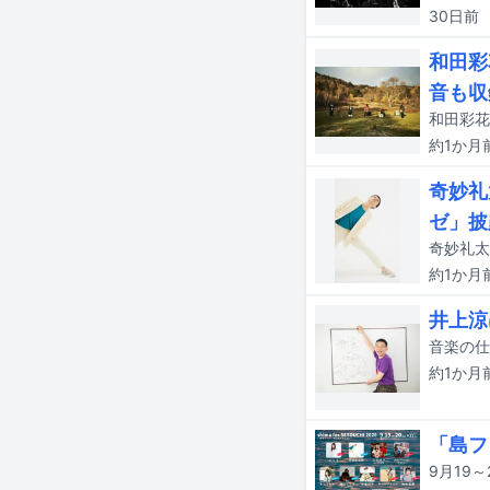
30日
前
和田彩
音も収
約1か月
奇妙礼
ゼ」披
奇妙礼太
約1か月
井上涼
約1か月
「島フ