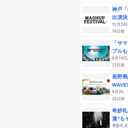
神戸「M
出演決
18日
前
「サマ
ブルも
22日
前
長野県
WAV
25日
前
奇妙礼
達”も