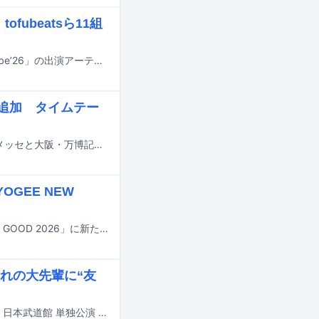
fubeatsら11組
10月24日に兵庫・神戸ベイエリアにて行われるフェス「MASHUP FESTIVAL kobe’26」の出演アーティスト第1弾が発表された。
eら追加 タイムテー
8月14日から16日までの3日間にわたり、千葉・ZOZOマリンスタジアム＆幕張メッセと大阪・万博記念公園で行われる音楽フェスティバル「SUMMER SONIC 2026」の追加出演アーティストが発表された。
OGEE NEW
9月20、21日に長野・八ヶ岳農業大学校で開催される音楽イベント「FIELDS SO GOOD 2026」に新たな出演アーティストが追加された。
れの大先輩に“友
奇妙礼太郎にとって初となる東京・日本武道館でのワンマンライブ「奇妙礼太郎 日本武道館 単独公演 “1976”」が7月3日に開催された。