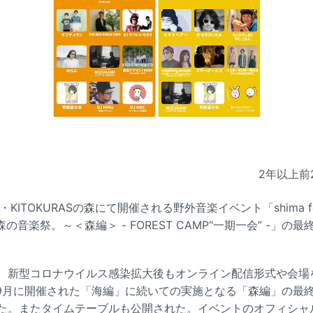
2年以上前
・KITOKURASの森にて開催される野外音楽イベント「shima fes 
音楽祭。～＜森編＞ - FOREST CAMP“一期一会” -」の
され、新型コロナウイルス感染拡大後もオンライン配信形式や会
9月に開催された「海編」に続いての実施となる「森編」の最
れた。またタイムテーブルも公開された。イベントのオフィシャ