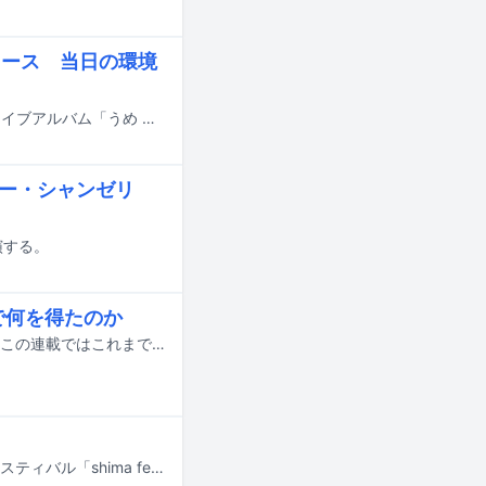
リース 当日の環境
和田彩花（Vo）らによるオルタナティブアンビエントバンド・LOLOETの初のライブアルバム「うめ かおった ころ」が、7月8日に配信リリースされる。
オー・シャンゼリ
演する。
で何を得たのか
音楽の仕事に携わる映像作家たちに焦点を当てる「映像で音楽を奏でる人々」。この連載ではこれまで、ミュージックビデオの監督を中心にさまざまな人々の話を聞いてきたが、今回登場するのはNHK Eテレの美術番組「びじゅチューン！」で知られる井上涼だ。「びじゅチューン！」ではアニメーション制作のみならず、作詞作曲から歌唱までもすべて1人で手がけていた井上。難解に思われがちな美術作品を自分なりに解釈し、ユニークなアニメーションと音楽で紹介することで、彼は子供たちをはじめ多くの人の心をつかんできた。そしてこの番組は2025年度（2026年3月）をもって、惜しまれつつもレギュラー放送を終了した。そこで今回は「びじゅチューン！」の13年間を総括する振り返りとして、オリジナリティあふれるポップな作品を生み出す背景や、1人ですべてをこなす制作の裏側、映像と音楽それぞれのルーツ、そして次なるステップへと向かう現在の心境まで、たっぷり語ってもらった。
9月19～21日に香川・MARU CHOCOLATE FACTORYで開催される野外音楽フェスティバル「shima fes SETOUCHI 2026 ～百年つづく、海と森の音楽祭。 ～」の日割りが発表された。