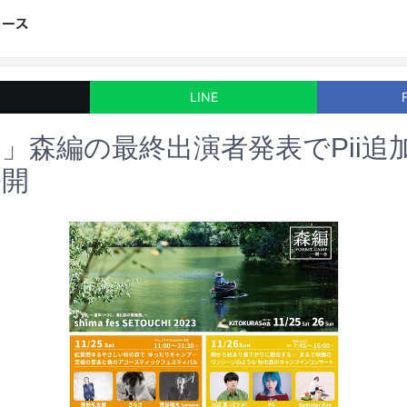
LINE
」森編の最終出演者発表でPii追
公開