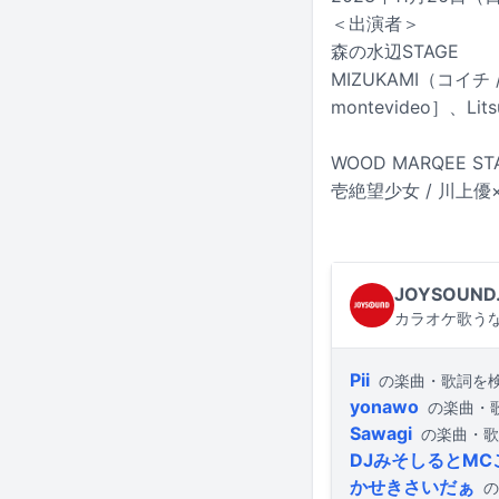
＜出演者＞
森の水辺STAGE
MIZUKAMI（コイチ /
montevideo］、L
WOOD MARQEE ST
壱絶望少女 / 川上優×
JOYSOUND
カラオケ歌うな
Pii
の楽曲・歌詞を
yonawo
の楽曲・
Sawagi
の楽曲・歌
DJみそしるとMC
かせきさいだぁ
の