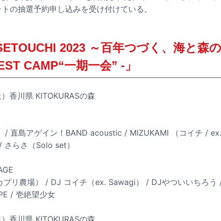
チケットの抽選予約申し込みを受け付けている。
es SETOUCHI 2023 ～百年つづく、海
EST CAMP“一期一会” -」
土）香川県 KITOKURASの森
 直島アゲイン！BAND acoustic / MIZUKAMI （コイチ / ex.
 さらさ（Solo set）
AGE
リ農場） / DJ コイチ（ex. Sawagi） / DJやついいちろう / D
APE / 壱絶望少女
日）香川県 KITOKURASの森