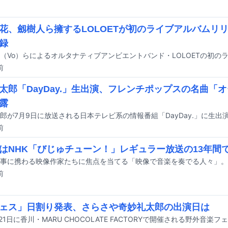
花、劔樹人ら擁するLOLOETが初のライブアルバムリ
録
前
太郎「DayDay.」生出演、フレンチポップスの名曲「
露
郎が7月9日に放送される日本テレビ系の情報番組「DayDay.」に生出
前
はNHK「びじゅチューン！」レギュラー放送の13年間
前
ェス」日割り発表、さらさや奇妙礼太郎の出演日は