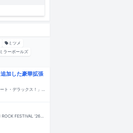
ミツメ
ミラーボールズ
曲追加した豪華拡張
サニーデイ・サービスの最新アルバム「サニービート」の豪華拡張版「サニービート・デラックス！」が7月30日に配信リリースされる。
7月24日から26日まで新潟・苗場スキー場で行われる野外フェスティバル「FUJI ROCK FESTIVAL '26」より、Amazon Musicアプリ、Prime Video、Twitchでライブ配信されるアーティストとタイムテーブルがフェスの公式サイトにて公開された。