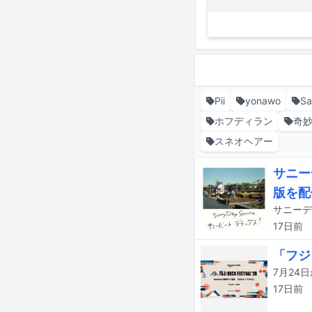
Pii
yonawo
Sa
ホフディラン
奇
スネオヘアー
サニー
版を配
17日
前
「フジ
17日
前