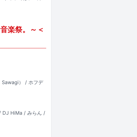
と森の音楽祭。～＜
 Sawagi） / ホフデ
J HiMa / みらん /