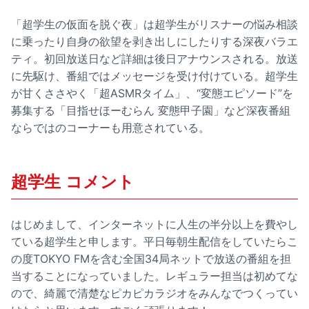
「超学生の仮面を脱ぐ夜」は超学生がリスナーの悩み相談
に乗ったり自身の欲望を剥き出しにしたりする深夜バラエ
ティ。初回放送日など詳細は後日アナウンスされる。放送
に先駆け、番組ではメッセージを受け付けている。超学生
が甘くささやく「超ASMRタイム」、“変態エピソード”を
募集する「目指せほーむらん 変態甲子園」など深夜番組
ならではのコーナーも用意されている。
超学生 コメント
はじめまして、インターネットに人生の半分以上を費やし
ている超学生と申します。平日毎朝生配信をしていたらこ
の度TOKYO FMを含む全国34局ネットで放送の番組を担
当することになっていました。レギュラー担当は初めてな
ので、綺麗で清楚なピカピカラジオをみんなでつくってい