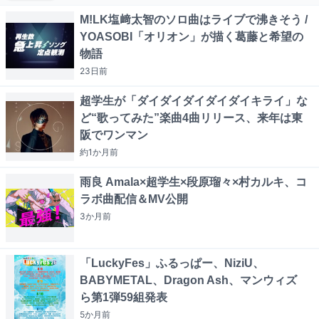
M!LK塩﨑太智のソロ曲はライブで沸きそう /
YOASOBI「オリオン」が描く葛藤と希望の
物語
23日
前
超学生が「ダイダイダイダイダイキライ」な
ど“歌ってみた”楽曲4曲リリース、来年は東
阪でワンマン
約1か月
前
雨良 Amala×超学生×段原瑠々×村カルキ、コ
ラボ曲配信＆MV公開
3か月
前
「LuckyFes」ふるっぱー、NiziU、
BABYMETAL、Dragon Ash、マンウィズ
ら第1弾59組発表
5か月
前