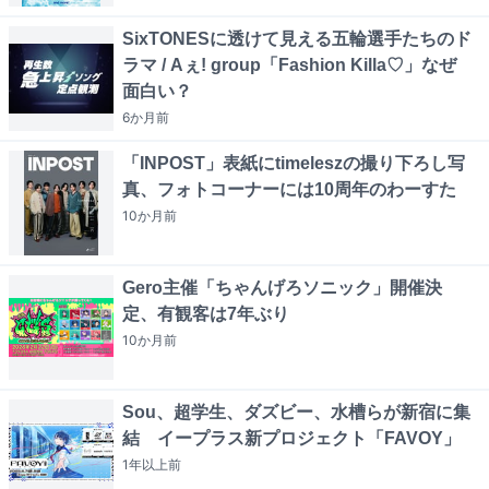
SixTONESに透けて見える五輪選手たちのド
ラマ / Aぇ! group「Fashion Killa♡」なぜ
面白い？
6か月
前
「INPOST」表紙にtimeleszの撮り下ろし写
真、フォトコーナーには10周年のわーすた
10か月
前
Gero主催「ちゃんげろソニック」開催決
定、有観客は7年ぶり
10か月
前
Sou、超学生、ダズビー、水槽らが新宿に集
結 イープラス新プロジェクト「FAVOY」
1年以上
前