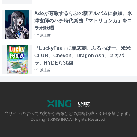
Adoが尊敬するりぶの新アルバムに参加、米
津玄師のハチ時代楽曲「マトリョシカ」をコ
ラボ歌唱
1年以上
前
「LuckyFes」に氣志團、ふるっぱー、米米
CLUB、Chevon、Dragon Ash、スカパ
ラ、HYDEら30組
1年以上
前
当サイトのすべての文章や画像などの無断転載・引用を禁じます。
Copyright XING INC.All Rights Reserved.