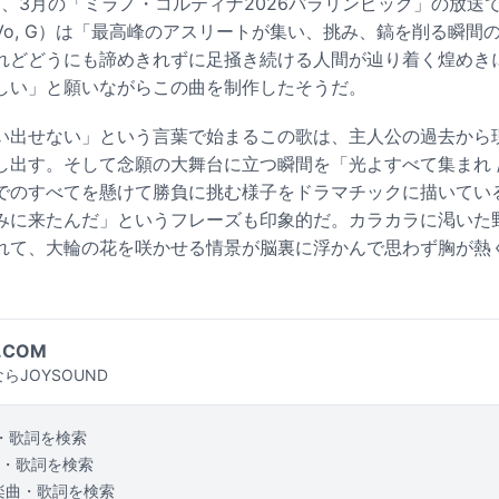
」、3月の「ミラノ・コルティナ2026パラリンピック」の放送
Vo, G）は「最高峰のアスリートが集い、挑み、鎬を削る瞬間
れどどうにも諦めきれずに足掻き続ける人間が辿り着く煌めき
しい」と願いながらこの曲を制作したそうだ。
い出せない」という言葉で始まるこの歌は、主人公の過去から
し出す。そして念願の大舞台に立つ瞬間を「光よすべて集まれ /
でのすべてを懸けて勝負に挑む様子をドラマチックに描いてい
に掴みに来たんだ」というフレーズも印象的だ。カラカラに渇いた
れて、大輪の花を咲かせる情景が脳裏に浮かんで思わず胸が熱
.COM
らJOYSOUND
・歌詞を検索
・歌詞を検索
楽曲・歌詞を検索