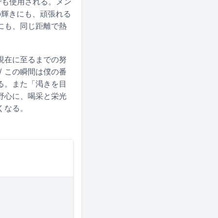
でも使用される。メン
の輝きにも、頑張れる
にも、同じ距離で熱
現在に至るまでの努
 この瞬間は僕の番
る。また「渇きを目
野心に、喝采と栄光
くなる。