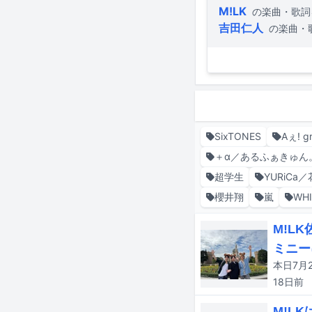
M!LK
の楽曲・歌詞
吉田仁人
の楽曲・
SixTONES
Aぇ! g
＋α／あるふぁきゅん
超学生
YURiCa
櫻井翔
嵐
WHI
M!L
ミニー
18日
前
M!L