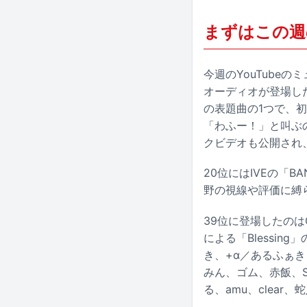
まずはこの週
今週のYouTube
オーディオが登場
し
の表題曲の1つで、
「わふー！」と叫ぶ
クビデオも公開され、
20位にはIVEの「
野の視線や評価に縛
39位に登場したのは
による「Blessin
き、+α／あるふぁき
みん、ゴム、赤飯、Sou
る、amu、clea