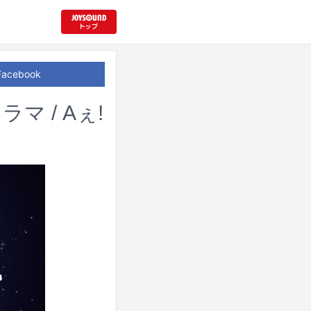
Facebook
マ / Aぇ!