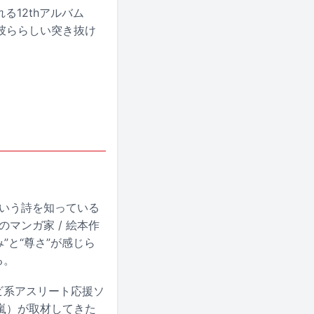
る12thアルバム
彼ららしい突き抜け
という詩を知っている
マンガ家 / 絵本作
”と“尊さ”が感じら
る。
ビ系アスリート応援ソ
嵐）が取材してきた