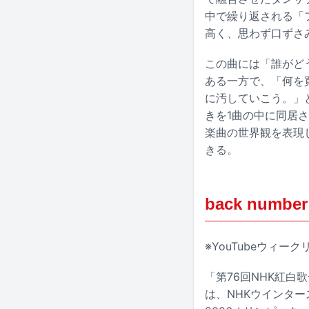
中で繰り返される「
高く、思わず口ずさ
この曲には「誰がど
ある一方で、「何を買
に汚していこう。」
きを1曲の中に同居
楽曲の世界観を表現し
きる。
back nu
※YouTubeウィ
「第76回NHK紅白
は、NHKウインタ