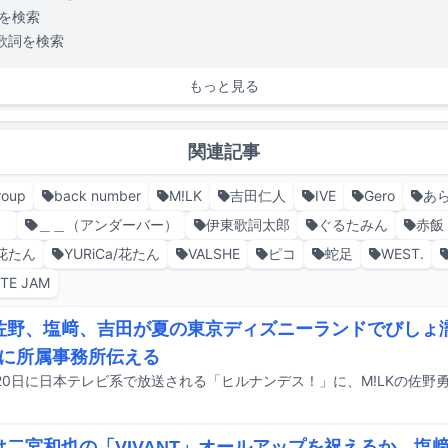
を検索
歌詞を検索
もっと見る
関連記事
roup
back number
M!LK
吉田仁人
IVE
Gero
あ
。
＿＿（アンダーバー）
伊東歌詞太郎
ぐるたみん
赤飯
／花たん
YURiCa/花たん
VALSHE
ピコ
蛇足
WEST.
TE JAM
K佐野、塩﨑、吉田が夏の東京ディズニーランドでびしょ
に所属事務所伝える
Kは二宮和也の「VIVANT」オールアップを祝えるか、塩