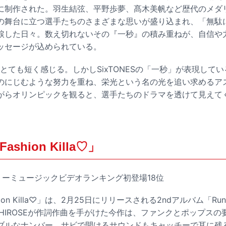
に制作された。羽生結弦、平野歩夢、髙木美帆など歴代のメダ
の舞台に立つ選手たちのさまざまな思いが盛り込まれ、「無駄
涙した日々。数え切れないその『一秒』の積み重ねが、自信や
ッセージが込められている。
とても短く感じる。しかしSixTONESの「一秒」が表現して
のにじむような努力を重ね、栄光という名の光を追い求めるア
がらオリンピックを観ると、選手たちのドラマを透けて見えて
Fashion Killa♡」
ークリーミュージックビデオランキング初登場18位
ashion Killa♡」は、2月25日にリリースされる2ndアルバム「R
MのSHIROSEが作詞作曲を手がけた今作は、ファンクとポップス
ブルなナンバー。サビで開けるサウンドもキャッチーで耳に残