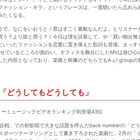
ファッション・キラ」というフレーズは、一度聴いたら忘れら
みたくなる。
うで、なにをいおうと / 君はすごく素敵なんだよ」とリスナー
う？より誰と買う？ / 今日は僕を試着して」や「買い物台無し
といったファッションを恋愛に置き換えた歌詞も登場。まっす
させているところが面白い。オフィスを舞台にしたMVは遊び心
た内容となっており、楽曲と映像のどちらでもAぇ! group
mber「どうしてもどうしても」
ークリーミュージックビデオランキング初登場43位
歌合戦」での初歌唱で大きな話題を呼んだback numberの「
ースポーツテーマソングとして書き下ろされた楽曲だ。2月の「