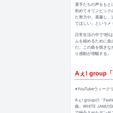
選手たちの声をもと
初めてオリンピック
た努力や、葛藤し、
てほしい」というメ
日常生活の中で1秒は
ムを縮めるために血
だ。この曲を聴きな
り感動が増幅する。
Aぇ! group「
※YouTubeウィ
Aぇ! groupの「F
曲。WHITE JA
で融合させたダンサ