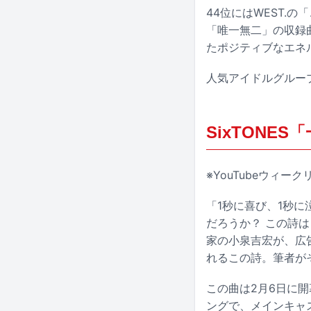
44位にはWEST.
「唯一無二」の収録
たポジティブなエネ
人気アイドルグルー
SixTONES
※YouTubeウィ
「1秒に喜び、1秒に
だろうか？ この詩
家の小泉吉宏が、広告
れるこの詩。筆者がそ
この曲は2月6日に
ングで、メインキャ