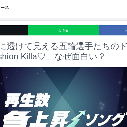
LINE
ESに透けて見える五輪選手たちのドラ
ashion Killa♡」なぜ面白い？