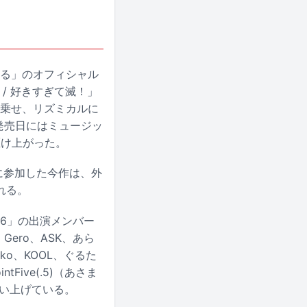
してる」のオフィシャル
/ 好きすぎて滅！」
に乗せ、リズミカルに
発売日にはミュージッ
駆け上がった。
詞に参加した今作は、外
れる。
26」の出演メンバー
Gero、ASK、あら
ko、KOOL、ぐるた
Five(.5)（あさま
歌い上げている。