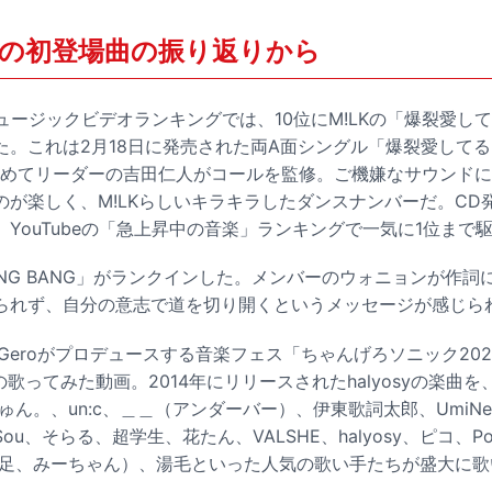
の初登場曲の振り返りから
のミュージックビデオランキングでは、
10位にM!LKの「爆裂愛
た。これは2月18日に発売された両A面シングル「爆裂愛してる 
初めてリーダーの吉田仁人がコールを監修。ご機嫌なサウンド
のが楽しく、M!LKらしいキラキラしたダンスナンバーだ。CD
YouTubeの「急上昇中の音楽」ランキングで一気に1位まで
BANG BANG」がランクインした。メンバーのウォニョンが作
られず、自分の意志で道を切り開くというメッセージが感じら
Geroがプロデュースする音楽フェス「ちゃんげろソニック20
g」の歌ってみた動画。2014年にリリースされたhalyosyの楽曲を、
ゅん。、un:c、＿＿（アンダーバー）、伊東歌詞太郎、UmiNe
、そらる、超学生、花たん、VALSHE、halyosy、ピコ、Point
r、蛇足、みーちゃん）、湯毛といった人気の歌い手たちが盛大に