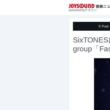
powered by
ナタリー
X Post
SixTON
group「F