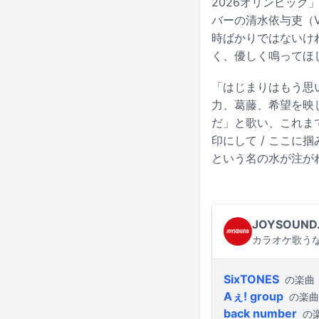
2026オリンピック
バーの清水依与吏（
時ばかりではないけ
く、優しく鳴ってほ
「はじまりはもう思
力、葛藤、希望を映
だ」と歌い、これま
印にして / ここ
という名の水が注が
JOYSOUND
カラオケ歌うな
SixTONES
の楽曲
Aぇ! group
の楽曲
back number
の