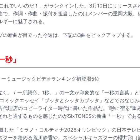
の「これでいいのだ！」がランクインした。3月10日にリリースされ
曲で、作詞・作曲・振付を担当したのはメンバーの重岡大毅。
ルギーに魅了される。
プの新曲が目立った今週は、下記の3曲をピックアップする。
「一秒」
ークリーミュージックビデオランキング初登場5位
泣く。 / 一所懸命、1秒。」の一文が印象的な「一秒の言葉」
はコミックエッセイ「ブッタとシッタカブッタ」などでおなじみの
代理店のコピーライター時代に書いた作品だ。1秒に宿る“重み
れと通ずるものを感じたのがSixTONESの新曲「一秒」であ
開幕した「ミラノ・コルティナ2026オリンピック」の日本テレ
スターを務める荒川静香や、スペシャルキャスターの櫻井翔（