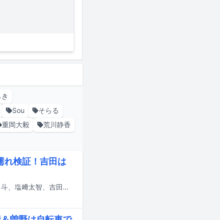
らき
Sou
そらる
重岡大毅
荒川静香
濡れ検証！吉田は
本日7月20日に日本テレビ系で放送される「ヒルナンデス！」に、M!LKの佐野勇斗、塩﨑太智、吉田仁人がVTR出演する。
﨑＆曽野は自転車で