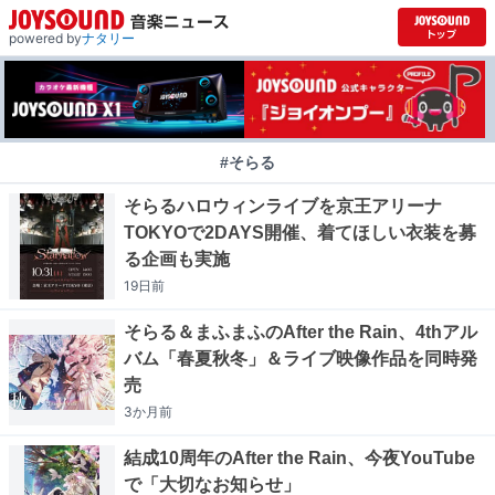
powered by
ナタリー
#そらる
そらるハロウィンライブを京王アリーナ
TOKYOで2DAYS開催、着てほしい衣装を募
る企画も実施
19日
前
そらる＆まふまふのAfter the Rain、4thアル
バム「春夏秋冬」＆ライブ映像作品を同時発
売
3か月
前
結成10周年のAfter the Rain、今夜YouTube
で「大切なお知らせ」