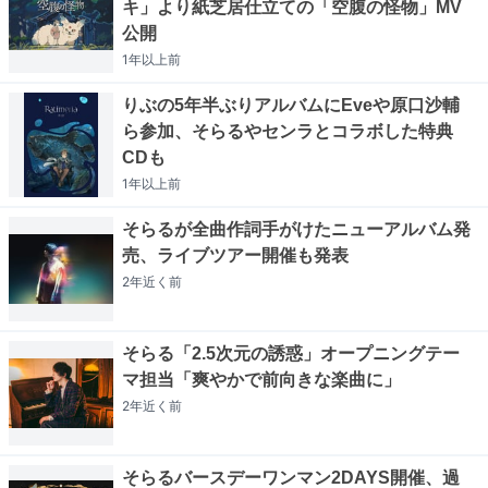
キ」より紙芝居仕立ての「空腹の怪物」MV
公開
1年以上
前
りぶの5年半ぶりアルバムにEveや原口沙輔
ら参加、そらるやセンラとコラボした特典
CDも
1年以上
前
そらるが全曲作詞手がけたニューアルバム発
売、ライブツアー開催も発表
2年近く
前
そらる「2.5次元の誘惑」オープニングテー
マ担当「爽やかで前向きな楽曲に」
2年近く
前
そらるバースデーワンマン2DAYS開催、過