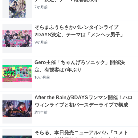
7か月
前
そらまふうらさかバレンタインライブ
2DAYS決定、テーマは「メンヘラ男子」
9か月
前
Gero主催「ちゃんげろソニック」開催決
定、有観客は7年ぶり
10か月
前
After the Rainが3DAYSワンマン開催！ハロ
ウィンライブと初バースデーライブで構成
約1年
前
そらる、本日発売ニューアルバム「ユメト