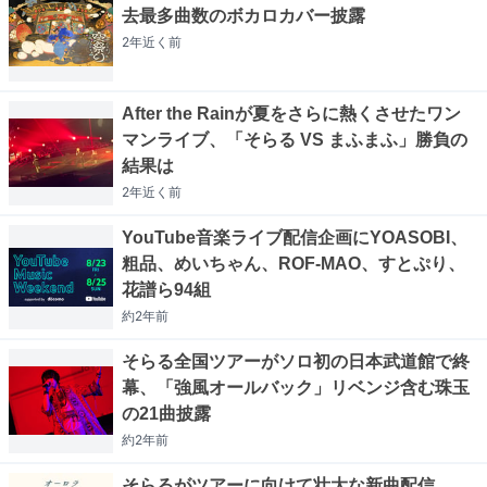
去最多曲数のボカロカバー披露
2年近く
前
After the Rainが夏をさらに熱くさせたワン
マンライブ、「そらる VS まふまふ」勝負の
結果は
2年近く
前
YouTube音楽ライブ配信企画にYOASOBI、
粗品、めいちゃん、ROF-MAO、すとぷり、
花譜ら94組
約2年
前
そらる全国ツアーがソロ初の日本武道館で終
幕、「強風オールバック」リベンジ含む珠玉
の21曲披露
約2年
前
そらるがツアーに向けて壮大な新曲配信、