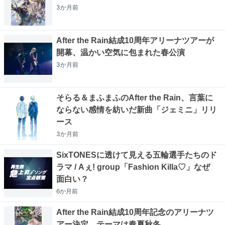
3か月
前
After the Rain結成10周年アリーナツアーが
開幕、温かい空気に包まれた春公演
3か月
前
そらる＆まふまふのAfter the Rain、言葉に
ならない感情を紡いだ新曲「ジェミニ」リリ
ース
3か月
前
SixTONESに透けて見える五輪選手たちのド
ラマ / Aぇ! group「Fashion Killa♡」なぜ
面白い？
6か月
前
After the Rain結成10周年記念のアリーナツ
アー決定、テーマは春夏秋冬