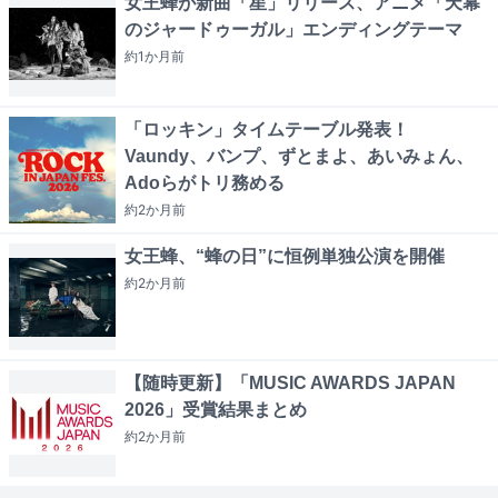
女王蜂が新曲「星」リリース、アニメ「天幕
のジャードゥーガル」エンディングテーマ
約1か月
前
「ロッキン」タイムテーブル発表！
Vaundy、バンプ、ずとまよ、あいみょん、
Adoらがトリ務める
約2か月
前
女王蜂、“蜂の日”に恒例単独公演を開催
約2か月
前
【随時更新】「MUSIC AWARDS JAPAN
2026」受賞結果まとめ
約2か月
前