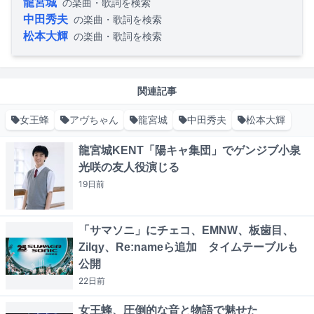
龍宮城
の楽曲・歌詞を検索
中田秀夫
の楽曲・歌詞を検索
松本大輝
の楽曲・歌詞を検索
関連記事
女王蜂
アヴちゃん
龍宮城
中田秀夫
松本大輝
龍宮城KENT「陽キャ集団」でゲンジブ小泉
光咲の友人役演じる
19日
前
「サマソニ」にチェコ、EMNW、板歯目、
Zilqy、Re:nameら追加 タイムテーブルも
公開
22日
前
女王蜂、圧倒的な音と物語で魅せた