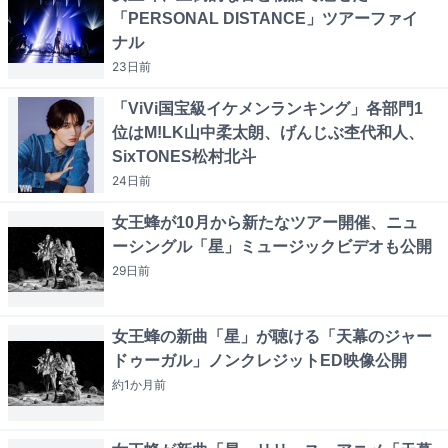
「PERSONAL DISTANCE」ツアーファイ
ナル
23日
前
「ViVi国宝級イケメンランキング」各部門1
位はM!LK山中柔太朗、げんじぶ杢代和人、
SixTONES松村北斗
24日
前
女王蜂が10月から新たなツアー開催、ニュ
ーシングル「星」ミュージックビデオも公開
29日
前
女王蜂の新曲「星」が聴ける「天幕のジャー
ドゥーガル」ノンクレジットED映像公開
約1か月
前