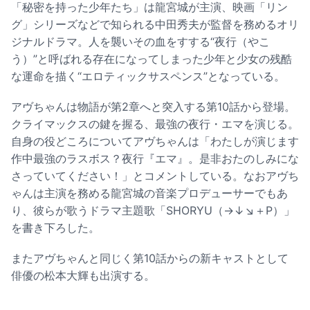
「秘密を持った少年たち」は龍宮城が主演、映画「リン
グ」シリーズなどで知られる中田秀夫が監督を務めるオリ
ジナルドラマ。人を襲いその血をすする“夜行（やこ
う）”と呼ばれる存在になってしまった少年と少女の残酷
な運命を描く“エロティックサスペンス”となっている。
アヴちゃんは物語が第2章へと突入する第10話から登場。
クライマックスの鍵を握る、最強の夜行・エマを演じる。
自身の役どころについてアヴちゃんは「わたしが演じます
作中最強のラスボス？夜行『エマ』。是非おたのしみにな
さっていてください！」とコメントしている。なおアヴち
ゃんは主演を務める龍宮城の音楽プロデューサーでもあ
り、彼らが歌うドラマ主題歌「SHORYU（→↓↘＋P）」
を書き下ろした。
またアヴちゃんと同じく第10話からの新キャストとして
俳優の松本大輝も出演する。