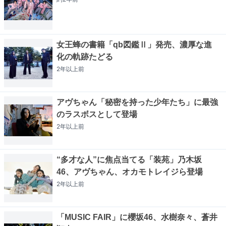
女王蜂の書籍「qb図鑑Ⅱ」発売、濃厚な進
化の軌跡たどる
2年以上
前
アヴちゃん「秘密を持った少年たち」に最強
のラスボスとして登場
2年以上
前
“多才な人”に焦点当てる「装苑」乃木坂
46、アヴちゃん、オカモトレイジら登場
2年以上
前
「MUSIC FAIR」に櫻坂46、水樹奈々、蒼井