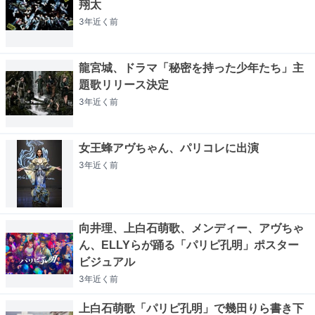
翔太
3年近く
前
龍宮城、ドラマ「秘密を持った少年たち」主
題歌リリース決定
3年近く
前
女王蜂アヴちゃん、パリコレに出演
3年近く
前
向井理、上白石萌歌、メンディー、アヴちゃ
ん、ELLYらが踊る「パリピ孔明」ポスター
ビジュアル
3年近く
前
上白石萌歌「パリピ孔明」で幾田りら書き下