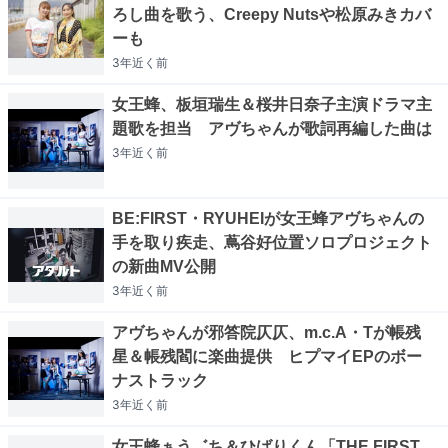
ろし曲を歌う、Creepy Nutsや松原みきカバ
ーも
3年近く
前
女王蜂、板垣瑞生＆桜井日奈子主演ドラマ主
題歌を担当 アヴちゃんが歌詞再編した曲は
3年近く
前
BE:FIRST・RYUHEIが女王蜂アヴちゃんの
手を取り疾走、蔦谷好位置ソロプロジェクト
の新曲MV公開
3年近く
前
アヴちゃんが邪答院仄仄、m.c.A・Tが帳残
星＆帳残閻に楽曲提供 ヒプマイEPのボー
ナストラック
3年近く
前
女王蜂ぁう゛ち＆ひばりくん「THE FIRST