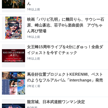
ん
1年以上
前
映画「パリピ孔明」に幾田りら、サウシー石
原、崎山蒼志、荘子itら楽曲提供 アヴちゃ
ん再び登場
1年以上
前
女王蜂15周年ライブを4分にぎゅっ！全曲ダ
イジェストを今すぐチェック
1年以上
前
蔦谷好位置プロジェクトKERENMI、ベスト
のようなフルアルバム「interchange」発売
2年近く
前
龍宮城、日本武道館ワンマン決定
約2年
前