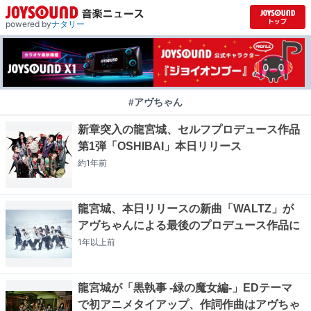
powered by
ナタリー
#アヴちゃん
新章突入の龍宮城、セルフプロデュース作品
第1弾「OSHIBAI」本日リリース
約1年
前
龍宮城、本日リリースの新曲「WALTZ」が
アヴちゃんによる最後のプロデュース作品に
1年以上
前
龍宮城が「黒執事 -緑の魔女編-」EDテーマ
で初アニメタイアップ、作詞作曲はアヴちゃ