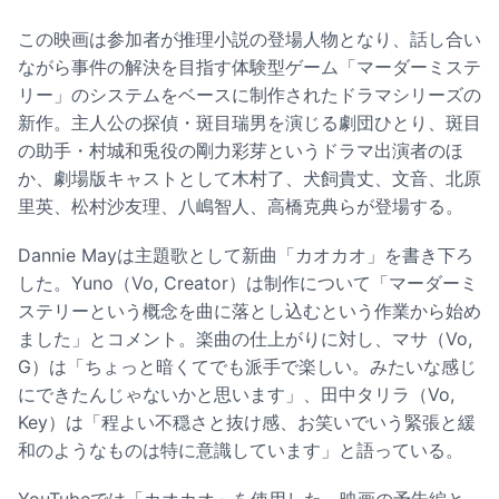
この映画は参加者が推理小説の登場人物となり、話し合い
ながら事件の解決を目指す体験型ゲーム「マーダーミステ
リー」のシステムをベースに制作されたドラマシリーズの
新作。主人公の探偵・斑目瑞男を演じる劇団ひとり、斑目
の助手・村城和兎役の剛力彩芽というドラマ出演者のほ
か、劇場版キャストとして木村了、犬飼貴丈、文音、北原
里英、松村沙友理、八嶋智人、高橋克典らが登場する。
Dannie Mayは主題歌として新曲「カオカオ」を書き下ろ
した。Yuno（Vo, Creator）は制作について「マーダーミ
ステリーという概念を曲に落とし込むという作業から始め
ました」とコメント。楽曲の仕上がりに対し、マサ（Vo,
G）は「ちょっと暗くてでも派手で楽しい。みたいな感じ
にできたんじゃないかと思います」、田中タリラ（Vo,
Key）は「程よい不穏さと抜け感、お笑いでいう緊張と緩
和のようなものは特に意識しています」と語っている。