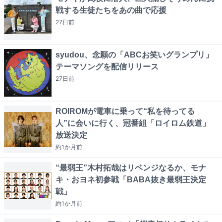
戦する生徒たちをあの曲で応援
27日
前
syudou、念願の「ABCお笑いグランプリ」
テーマソングを配信リリース
27日
前
ROIROMが電車に乗って“私を待ってる
人”に会いに行く、冠番組「ロイロム鉄道」
放送決定
約1か月
前
“最弱王”木村拓哉はリベンジなるか、モナ
キ・おヨネ初参戦「BABA抜き最弱王決定
戦」
約1か月
前