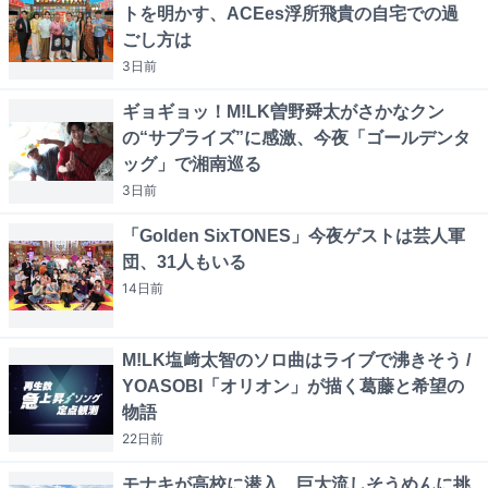
トを明かす、ACEes浮所飛貴の自宅での過
ごし方は
3日
前
ギョギョッ！M!LK曽野舜太がさかなクン
の“サプライズ”に感激、今夜「ゴールデンタ
ッグ」で湘南巡る
3日
前
「Golden SixTONES」今夜ゲストは芸人軍
団、31人もいる
14日
前
M!LK塩﨑太智のソロ曲はライブで沸きそう /
YOASOBI「オリオン」が描く葛藤と希望の
物語
22日
前
モナキが高校に潜入、巨大流しそうめんに挑