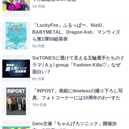
3か月
前
「LuckyFes」ふるっぱー、NiziU、
BABYMETAL、Dragon Ash、マンウィズ
ら第1弾59組発表
5か月
前
SixTONESに透けて見える五輪選手たちのド
ラマ / Aぇ! group「Fashion Killa♡」なぜ
面白い？
6か月
前
「INPOST」表紙にtimeleszの撮り下ろし写
真、フォトコーナーには10周年のわーすた
10か月
前
Gero主催「ちゃんげろソニック」開催決