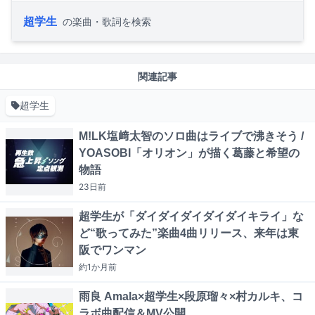
超学生
の楽曲・歌詞を検索
関連記事
超学生
M!LK塩﨑太智のソロ曲はライブで沸きそう /
YOASOBI「オリオン」が描く葛藤と希望の
物語
23日
前
超学生が「ダイダイダイダイダイキライ」な
ど“歌ってみた”楽曲4曲リリース、来年は東
阪でワンマン
約1か月
前
雨良 Amala×超学生×段原瑠々×村カルキ、コ
ラボ曲配信＆MV公開