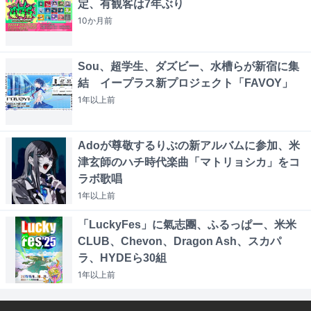
定、有観客は7年ぶり
10か月
前
Sou、超学生、ダズビー、水槽らが新宿に集
結 イープラス新プロジェクト「FAVOY」
1年以上
前
Adoが尊敬するりぶの新アルバムに参加、米
津玄師のハチ時代楽曲「マトリョシカ」をコ
ラボ歌唱
1年以上
前
「LuckyFes」に氣志團、ふるっぱー、米米
CLUB、Chevon、Dragon Ash、スカパ
ラ、HYDEら30組
1年以上
前