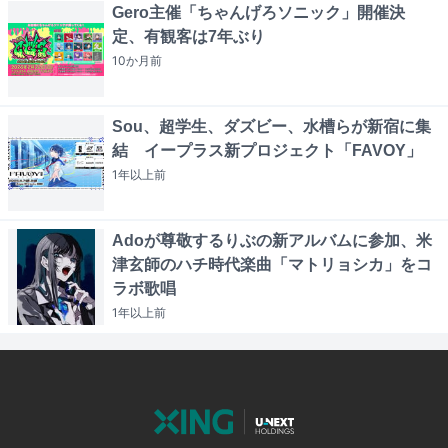
Gero主催「ちゃんげろソニック」開催決
定、有観客は7年ぶり
10か月
前
Sou、超学生、ダズビー、水槽らが新宿に集
結 イープラス新プロジェクト「FAVOY」
1年以上
前
Adoが尊敬するりぶの新アルバムに参加、米
津玄師のハチ時代楽曲「マトリョシカ」をコ
ラボ歌唱
1年以上
前