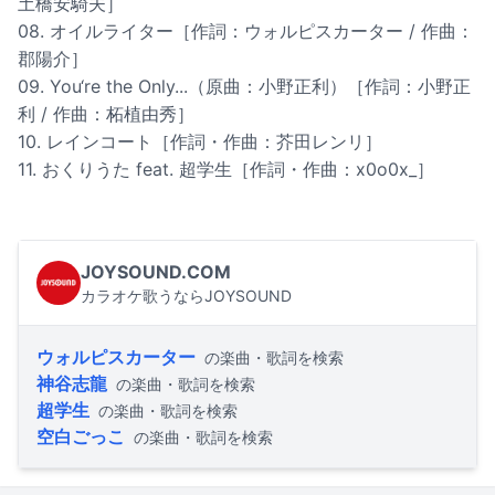
土橋安騎夫］
08. オイルライター［作詞：ウォルピスカーター / 作曲：
郡陽介］
09. You‘re the Only...（原曲：小野正利）［作詞：小野正
利 / 作曲：柘植由秀］
10. レインコート［作詞・作曲：芥田レンリ］
11. おくりうた feat. 超学生［作詞・作曲：x0o0x_］
JOYSOUND.COM
カラオケ歌うならJOYSOUND
ウォルピスカーター
の楽曲・歌詞を検索
神谷志龍
の楽曲・歌詞を検索
超学生
の楽曲・歌詞を検索
空白ごっこ
の楽曲・歌詞を検索