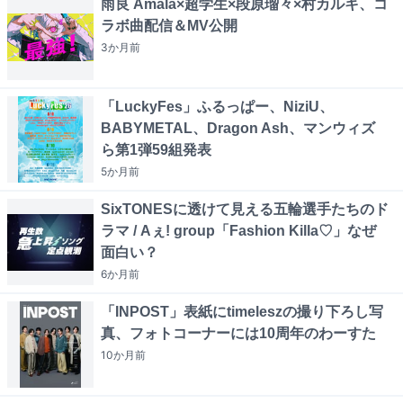
雨良 Amala×超学生×段原瑠々×村カルキ、コ
ラボ曲配信＆MV公開
3か月
前
「LuckyFes」ふるっぱー、NiziU、
BABYMETAL、Dragon Ash、マンウィズ
ら第1弾59組発表
5か月
前
SixTONESに透けて見える五輪選手たちのド
ラマ / Aぇ! group「Fashion Killa♡」なぜ
面白い？
6か月
前
「INPOST」表紙にtimeleszの撮り下ろし写
真、フォトコーナーには10周年のわーすた
10か月
前