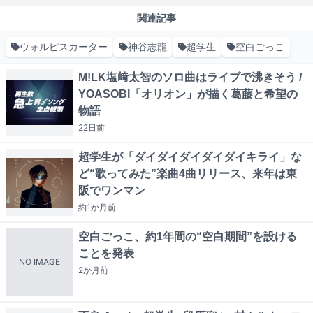
関連記事
ウォルピスカーター
神谷志龍
超学生
空白ごっこ
M!LK塩﨑太智のソロ曲はライブで沸きそう /
YOASOBI「オリオン」が描く葛藤と希望の
物語
22日
前
超学生が「ダイダイダイダイダイキライ」な
ど“歌ってみた”楽曲4曲リリース、来年は東
阪でワンマン
約1か月
前
空白ごっこ、約1年間の“空白期間”を設ける
ことを発表
NO IMAGE
2か月
前