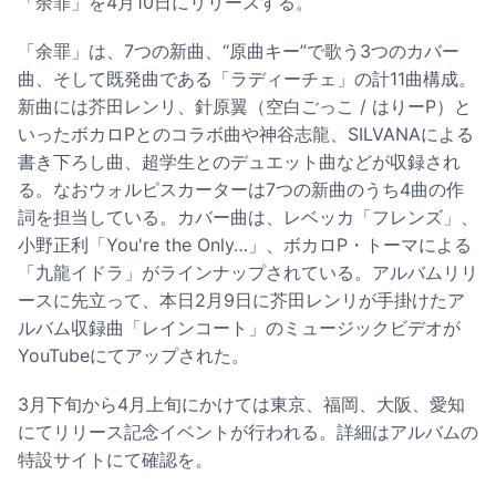
「余罪」を4月10日にリリースする。
「余罪」は、7つの新曲、“原曲キー”で歌う3つのカバー
曲、そして既発曲である「ラディーチェ」の計11曲構成。
新曲には芥田レンリ、針原翼（空白ごっこ / はりーP）と
いったボカロPとのコラボ曲や神谷志龍、SILVANAによる
書き下ろし曲、超学生とのデュエット曲などが収録され
る。なおウォルピスカーターは7つの新曲のうち4曲の作
詞を担当している。カバー曲は、レベッカ「フレンズ」、
小野正利「You're the Only…」、ボカロP・トーマによる
「九龍イドラ」がラインナップされている。アルバムリリ
ースに先立って、本日2月9日に芥田レンリが手掛けたア
ルバム収録曲「レインコート」のミュージックビデオが
YouTubeにてアップされた。
3月下旬から4月上旬にかけては東京、福岡、大阪、愛知
にてリリース記念イベントが行われる。詳細はアルバムの
特設サイトにて確認を。