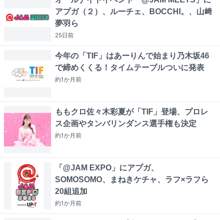
アプガ（２）、ルーチェ、BOCCHI。、山﨑
夢羽ら
25日
前
今年の「TIF」はあーりんで始まり乃木坂46
で締めくくる！タイムテーブルついに発表
約1か月
前
ももクロ佐々木彩夏が「TIF」登場、プロレ
ス企画やタンバリンダンス選手権も決定
約1か月
前
「@JAM EXPO」にアプガ、
SOMOSOMO、まねきケチャ、ラフ×ラフら
20組追加
約1か月
前