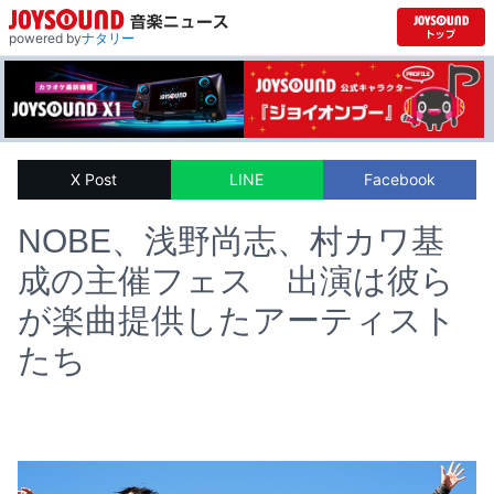
powered by
ナタリー
X Post
LINE
Facebook
NOBE、浅野尚志、村カワ基
成の主催フェス 出演は彼ら
が楽曲提供したアーティスト
たち