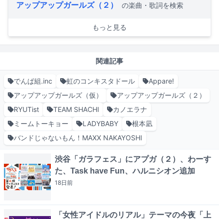
アップアップガールズ（２）
の楽曲・歌詞を検索
もっと見る
関連記事
でんぱ組.inc
虹のコンキスタドール
Appare!
アップアップガールズ（仮）
アップアップガールズ（２）
RYUTist
TEAM SHACHI
カノエラナ
ミームトーキョー
LADYBABY
根本凪
バンドじゃないもん！MAXX NAKAYOSHI
渋谷「ガラフェス」にアプガ（２）、わーす
た、Task have Fun、ハルニシオン追加
18日
前
「女性アイドルのリアル」テーマの今夜「上