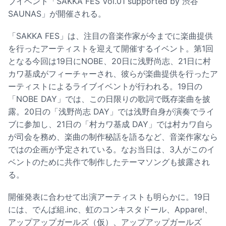
ブイベント「SAKKA FES Vol.01 supported by 渋谷
SAUNAS」が開催される。
「SAKKA FES」は、注目の音楽作家が今までに楽曲提供
を行ったアーティストを迎えて開催するイベント。第1回
となる今回は19日にNOBE、20日に浅野尚志、21日に村
カワ基成がフィーチャーされ、彼らが楽曲提供を行ったア
ーティストによるライブイベントが行われる。19日の
「NOBE DAY」では、この日限りの歌詞で既存楽曲を披
露。20日の「浅野尚志 DAY」では浅野自身が演奏でライ
ブに参加し、21日の「村カワ基成 DAY」では村カワ自ら
が司会を務め、楽曲の制作秘話を語るなど、音楽作家なら
ではの企画が予定されている。なお当日は、3人がこのイ
ベントのために共作で制作したテーマソングも披露され
る。
開催発表に合わせて出演アーティストも明らかに。19日
には、でんぱ組.inc、虹のコンキスタドール、Appare!、
アップアップガールズ（仮）、アップアップガールズ