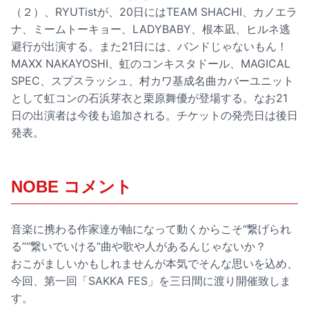
（２）、RYUTistが、20日にはTEAM SHACHI、カノエラ
ナ、ミームトーキョー、LADYBABY、根本凪、ヒルネ逃
避行が出演する。また21日には、バンドじゃないもん！
MAXX NAKAYOSHI、虹のコンキスタドール、MAGICAL
SPEC、スプスラッシュ、村カワ基成名曲カバーユニット
として虹コンの石浜芽衣と栗原舞優が登場する。なお21
日の出演者は今後も追加される。チケットの発売日は後日
発表。
NOBE コメント
音楽に携わる作家達が軸になって動くからこそ“繋げられ
る”“繋いでいける”曲や歌や人があるんじゃないか？
おこがましいかもしれませんが本気でそんな思いを込め、
今回、第一回「SAKKA FES」を三日間に渡り開催致しま
す。