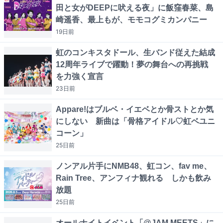
田と女がDEEPに吠える夜」に飯窪春菜、島
崎遥香、最上もが、モモコグミカンパニー
19日
前
虹のコンキスタドール、生バンド従えた結成
12周年ライブで躍動！夢の舞台への再挑戦
を力強く宣言
23日
前
Appare!はブルベ・イエベとか骨ストとか気
にしない 新曲は「骨格アイドル♡虹ベユニ
コーン」
25日
前
ノンアル片手にNMB48、虹コン、fav me、
Rain Tree、アンフィナ観れる しかも飲み
放題
25日
前
オールナイトイベント「@JAM MEETS」に