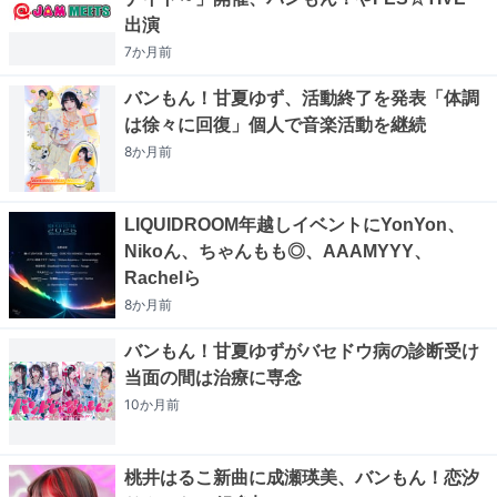
出演
7か月
前
バンもん！甘夏ゆず、活動終了を発表「体調
は徐々に回復」個人で音楽活動を継続
8か月
前
LIQUIDROOM年越しイベントにYonYon、
Nikoん、ちゃんもも◎、AAAMYYY、
Rachelら
8か月
前
バンもん！甘夏ゆずがバセドウ病の診断受け
当面の間は治療に専念
10か月
前
桃井はるこ新曲に成瀬瑛美、バンもん！恋汐