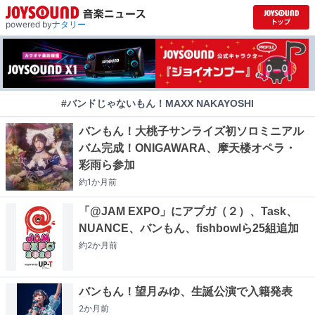
powered by
ナタリー
#バンドじゃないもん！MAXX NAKAYOSHI
バンもん！大桃子サンライズ初ソロミニアル
バム完成！ONIGAWARA、摩天楼オペラ・
彩雨ら参加
約1か月
前
「@JAM EXPO」にアプガ（２）、Task、
NUANCE、バンもん、fishbowlら25組追加
約2か月
前
バンもん！望月みゆ、生誕公演で入籍発表
2か月
前