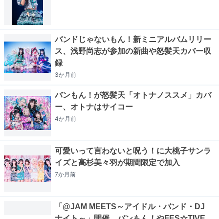
バンドじゃないもん！新ミニアルバムリリー
ス、浅野尚志が参加の新曲や怒髪天カバー収
録
3か月
前
バンもん！が怒髪天「オトナノススメ」カバ
ー、オトナはサイコー
4か月
前
可愛いって言わないと呪う！に大桃子サンラ
イズと高杉美々羽が期間限定で加入
7か月
前
「@JAM MEETS～アイドル・バンド・DJ
ナイト～」開催、バンもん！やFES☆TIVE