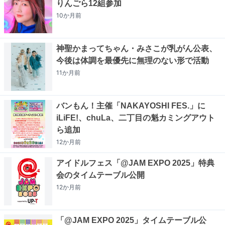
りんごら12組参加
10か月
前
神聖かまってちゃん・みさこが乳がん公表、
今後は体調を最優先に無理のない形で活動
11か月
前
バンもん！主催「NAKAYOSHI FES.」に
iLiFE!、chuLa、二丁目の魁カミングアウト
ら追加
12か月
前
アイドルフェス「@JAM EXPO 2025」特典
会のタイムテーブル公開
12か月
前
「@JAM EXPO 2025」タイムテーブル公