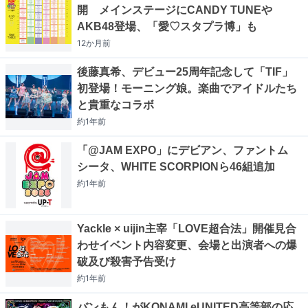
開 メインステージにCANDY TUNEや
AKB48登場、「愛♡スタプラ博」も
12か月
前
後藤真希、デビュー25周年記念して「TIF」
初登場！モーニング娘。楽曲でアイドルたち
と貴重なコラボ
約1年
前
「@JAM EXPO」にデビアン、ファントム
シータ、WHITE SCORPIONら46組追加
約1年
前
Yackle × uijin主宰「LOVE超合法」開催見合
わせイベント内容変更、会場と出演者への爆
破及び殺害予告受け
約1年
前
バンもん！がKONAMI eUNITED高等部の応