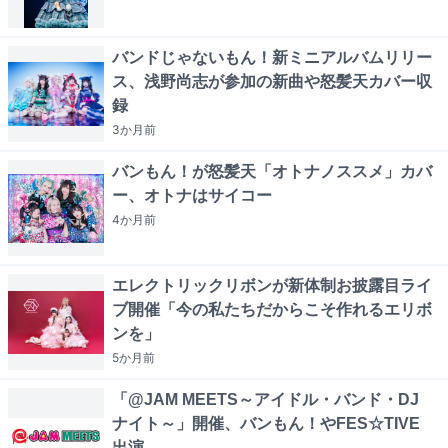
バンドじゃないもん！新ミニアルバムリリー
ス、浅野尚志が参加の新曲や怒髪天カバー収
録
3か月
前
バンもん！が怒髪天「オトナノススメ」カバ
ー、オトナはサイコー
4か月
前
エレクトリックリボンが新体制お披露目ライ
ブ開催「今の私たちだからこそ作れるエリボ
ンを」
5か月
前
「@JAM MEETS～アイドル・バンド・DJ
ナイト～」開催、バンもん！やFES☆TIVE
出演