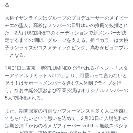
る。
大桃子サンライズはグループのプロデューサーのメイビー
モエの盟友。高杉はメンバーの日野ゆいの推薦で抜擢され
た。2人は現在開催中のオーディションで新メンバーが決
定するまでの期間、グループを支える。担当カラーは大桃
子サンライズがコスメティックピンク、高杉がピュアブル
ーとなる。
1月31日に東京・新宿LUMINE0で行われるイベント「スタ
ーアイドルサミット vol.11」より、可愛いって言わないと
呪う！はサポートメンバーを含む7人体制でライブを行
う。なお生誕公演および卒業公演はオリジナルメンバーの
5人で開催される。
また、期間限定の特別なパフォーマンスを多く人に体感し
てもらいたいという思いを込めて、2月20日に入場無料の
定期公演「かわのろメガフィーバー vol.9 ～無銭スペシャ