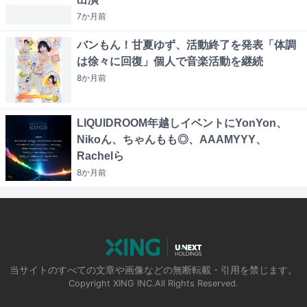
7か月
前
バンもん！甘夏ゆず、活動終了を発表「体調
は徐々に回復」個人で音楽活動を継続
8か月
前
LIQUIDROOM年越しイベントにYonYon、
Nikoん、ちゃんもも◎、AAAMYYY、
Rachelら
8か月
前
当サイトのすべての文章や画像などの無断転載・引用を禁じます。
Copyright XING INC.All Rights Reserved.