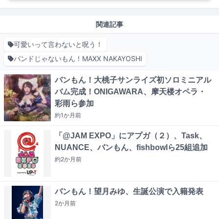
関連記事
可愛いって言わないと呪う！
バンドじゃないもん！MAXX NAKAYOSHI
バンもん！大桃子サンライズ初ソロミニアル
バム完成！ONIGAWARA、摩天楼オペラ・
彩雨ら参加
約1か月
前
「@JAM EXPO」にアプガ（２）、Task、
NUANCE、バンもん、fishbowlら25組追加
約2か月
前
バンもん！望月みゆ、生誕公演で入籍発表
2か月
前