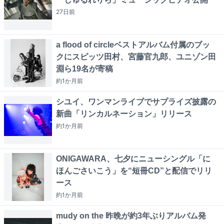
27日
前
a flood of circleベストアルバム付属のブッ
クにスピッツ田村、宮藤官九郎、ユニゾン田
淵ら19名が寄稿
約1か月
前
シユイ、ワンマンライブでサプライズ披露の
新曲「リンカルネーション」リリース
約1か月
前
ONIGAWARA、七夕にニューシングル「に
ほんごさいこう」を“短冊CD”と配信でリリ
ース
約1か月
前
mudy on the 昨晩が約3年ぶりアルバム発