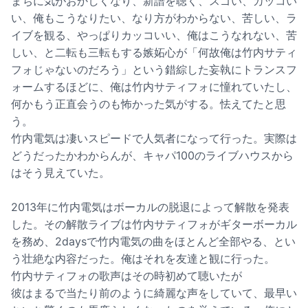
まちに気がおかしくなり、新譜を聴く、スゴい、カッコい
い、俺もこうなりたい、なり方がわからない、苦しい、ラ
イブを観る、やっぱりカッコいい、俺はこうなれない、苦
しい、と二転も三転もする嫉妬心が「何故俺は竹内サティ
フォじゃないのだろう」という錯綜した妄執にトランスフ
ォームするほどに、俺は竹内サティフォに憧れていたし、
何かもう正直会うのも怖かった気がする。怯えてたと思
う。
竹内電気は凄いスピードで人気者になって行った。実際は
どうだったかわからんが、キャパ100のライブハウスから
はそう見えていた。
2013年に竹内電気はボーカルの脱退によって解散を発表
した。その解散ライブは竹内サティフォがギターボーカル
を務め、2daysで竹内電気の曲をほとんど全部やる、とい
う壮絶な内容だった。俺はそれを友達と観に行った。
竹内サティフォの歌声はその時初めて聴いたが
彼はまるで当たり前のように綺麗な声をしていて、最早い