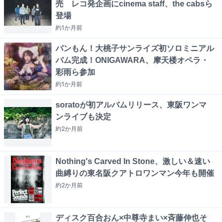
売 レコ発企画にcinema staff、the cabsら
登場
約1か月
前
バンもん！大桃子サンライズ初ソロミニアル
バム完成！ONIGAWARA、摩天楼オペラ・
彩雨ら参加
約1か月
前
soratoが初アルバムリリース、東阪ワンマ
ンライブも決定
約2か月
前
Nothing's Carved In Stone、激しい＆速い
曲縛りの東名阪クアトロワンマン今年も開催
約2か月
前
ディスク百合おん×中尊寺まい×斉藤伸也そ