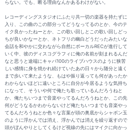
らない。でも、断る理由なんかあるわけがない。
レコーディングスタジオにふたり共一切の楽器を持たずに
入り、この曲のこの部分ってどうなってるのとか、今のテ
イク良かったねーとか、この歌い回しとこの歌い回しどっ
ちが良いかなーとか、ネトフリの幽白どうだったみたいな
会話を和やかに交わながら自然にボーカルRECが進行して
いく中、彼のディスコグラフィに俺の名前が刻まれるんだ
なと思うと途端にキャパ100のライブハウスのように狭苦
しい感情に身を焼かれ続けていたあの日々から随分と遠く
まで歩いて来たような、もはや振り返っても何があったか
わからないほどに遠いところに自分が今居るような気持ち
になって、そういや何で俺たち歌っているんだろうねと
か、俺たちいつまで音楽やってるんだろうねとか、この先
何がどうなるかわからないけど俺たちいつまでも音楽やっ
てるんだろうねとか色々な言葉が頭の奥底からシャボン玉
のように浮かんでは消え、浮かんでは消えを繰り返すので
頭がぼんやりとしてくるけど視線の先にはマイクに向かっ