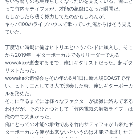
ちいち驚くのも馬鹿らしくなったのを覚えている。俺にと
って竹内サティフォが、才能の象徴になった瞬間だ。
もしかしたら凄く努力してたのかもしれんが、
キャパ100のライブハウスで歌っていた俺からはそう見え
ていた。
丁度近い時期に俺はヒトリエというバンドに加入し、そこ
から2019年、ギターボーカルでありリーダーである
wowakaが逝去するまで、俺はギタリストだった。超ギタ
リストだった。
wowakaの追悼会をその年の6月1日に新木場COASTで行
い、ヒトリエとして３人で演奏した時、俺はギターボーカ
ルを務めた。
そこに至るまでには様々なファクターが複雑に絡んで来る
わけだが、そのひとつとして「竹内電気の解散ライブ」は
俺の中で大きかった。
俺にとっての才能の象徴である竹内サティフォが出来たギ
ターボーカルを俺が出来ないというのは才能で敗北したこ