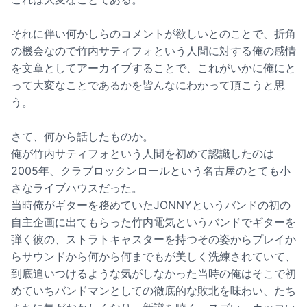
それに伴い何かしらのコメントが欲しいとのことで、折角
の機会なので竹内サティフォという人間に対する俺の感情
を文章としてアーカイブすることで、これがいかに俺にと
って大変なことであるかを皆んなにわかって頂こうと思
う。
さて、何から話したものか。
俺が竹内サティフォという人間を初めて認識したのは
2005年、クラブロックンロールという名古屋のとても小
さなライブハウスだった。
当時俺がギターを務めていたJONNYというバンドの初の
自主企画に出てもらった竹内電気というバンドでギターを
弾く彼の、ストラトキャスターを持つその姿からプレイか
らサウンドから何から何までもが美しく洗練されていて、
到底追いつけるような気がしなかった当時の俺はそこで初
めていちバンドマンとしての徹底的な敗北を味わい、たち