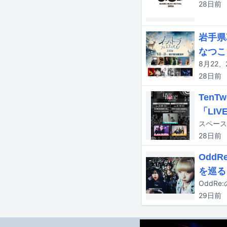
28日
前
岩手県
なつこ、
28日
前
Ten
「LIV
28日
前
Odd
を巡る
29日
前