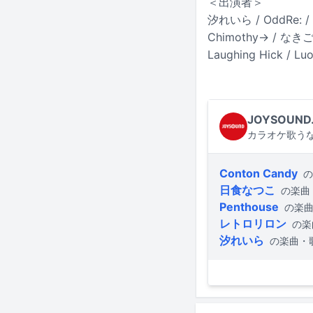
＜出演者＞
汐れいら / OddRe: / 
Chimothy→ / なきごと
Laughing Hick / Lu
JOYSOUND
カラオケ歌うな
Conton Candy
の
日食なつこ
の楽曲
Penthouse
の楽
レトロリロン
の楽
汐れいら
の楽曲・