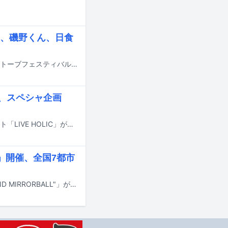
、磯野くん、日食
8月22、23日に岩手・花巻市の宮沢賢治童話村にて入場無料のイベント「イーハトーブフェスティバル2026」が開催される。
イブ、スペシャ企画
スペースシャワーエンタテインメントプロデューシングが企画するライブイベント「LIVE HOLIC」が8月18日に愛知・DIAMOND HALL、8月19日に静岡・LIVE ROXY SHIZUOKAで開催される。
LL」開催、全国7都市
OddRe:のワンマンライブツアー「OddRe: JAPAN TOUR 2026 "UNDERGROUND MIRRORBALL"」が10月から12月にかけて開催される。