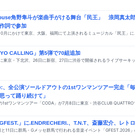
thouse角野隼斗が楽曲手がける舞台「民王」 浪岡真太
作詞で参加
YO CALLING」第5弾で70組追加
Re:、全公演ソールドアウトの1stワンマンツアー完走「
思って踊り続けて」
e:の1stワンマンツアー「CODA」が7月8日に東京・渋谷CLUB QUAT
FEST.」に.ENDRECHERI.、T.N.T、斎藤宏介、レ