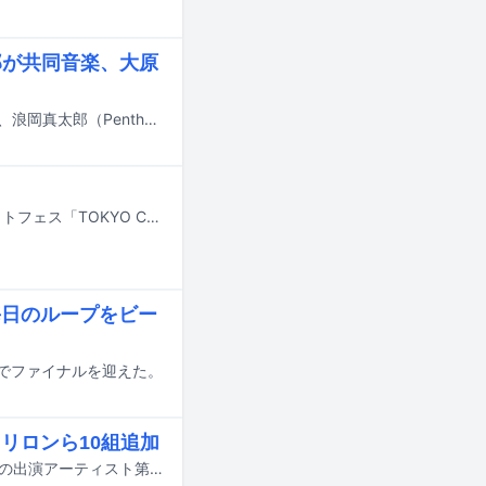
郎が共同音楽、大原
9月から10月にかけて東京、大阪、福岡にて上演されるミュージカル「民王」に、浪岡真太郎（Penthouse）が共同音楽、大原拓真（Penthouse）が歌詞で参加する。
9月22日に東京・下北沢、26日に新宿、27日に渋谷で開催されるライブサーキットフェス「TOKYO CALLING 2026」の第5弾出演アーティストおよび出演エリアが発表された。
毎日のループをビー
TROでファイナルを迎えた。
トロリロンら10組追加
10月10日と11日に群馬・Gメッセ群馬で行われる音楽イベント「GFEST.2026」の出演アーティスト第2弾が発表された。