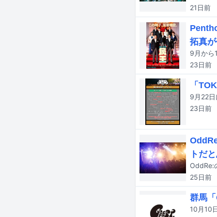
21日
前
Pen
拓真が
23日
前
「TOK
23日
前
Odd
トだと
OddR
25日
前
群馬「G