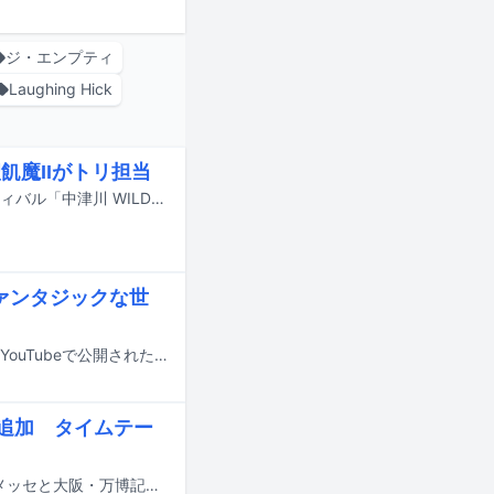
ジ・エンプティ
Laughing Hick
飢魔IIがトリ担当
9月19日と20日に岐阜・中津川公園内特設ステージで行われる野外音楽フェスティバル「中津川 WILD WOOD 2026」のタイムテーブルが公開された。
ァンタジックな世
レトロリロンの最新曲「ミッドナイトタイムカプセル」のミュージックビデオがYouTubeで公開された。
eら追加 タイムテー
8月14日から16日までの3日間にわたり、千葉・ZOZOマリンスタジアム＆幕張メッセと大阪・万博記念公園で行われる音楽フェスティバル「SUMMER SONIC 2026」の追加出演アーティストが発表された。