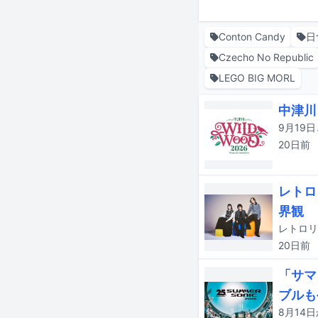
Conton Candy
日
Czecho No Republic
LEGO BIG MORL
中津川
20日
前
レトロ
界観
20日
前
「サマ
ブルも