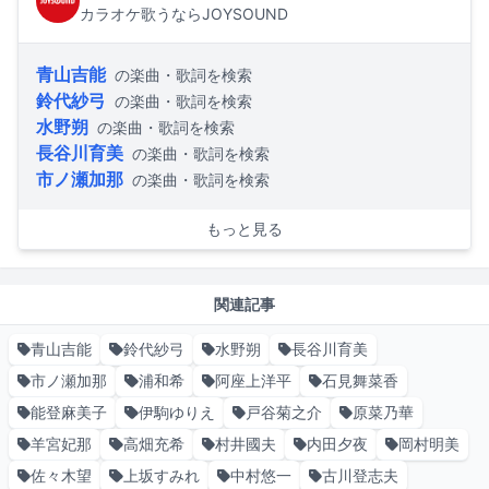
カラオケ歌うならJOYSOUND
青山吉能
の楽曲・歌詞を検索
鈴代紗弓
の楽曲・歌詞を検索
水野朔
の楽曲・歌詞を検索
長谷川育美
の楽曲・歌詞を検索
市ノ瀬加那
の楽曲・歌詞を検索
もっと見る
関連記事
青山吉能
鈴代紗弓
水野朔
長谷川育美
市ノ瀬加那
浦和希
阿座上洋平
石見舞菜香
能登麻美子
伊駒ゆりえ
戸谷菊之介
原菜乃華
羊宮妃那
高畑充希
村井國夫
内田夕夜
岡村明美
佐々木望
上坂すみれ
中村悠一
古川登志夫