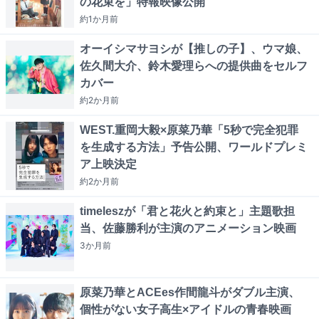
の花束を」特報映像公開
約1か月
前
オーイシマサヨシが【推しの子】、ウマ娘、
佐久間大介、鈴木愛理らへの提供曲をセルフ
カバー
約2か月
前
WEST.重岡大毅×原菜乃華「5秒で完全犯罪
を生成する方法」予告公開、ワールドプレミ
ア上映決定
約2か月
前
timeleszが「君と花火と約束と」主題歌担
当、佐藤勝利が主演のアニメーション映画
3か月
前
原菜乃華とACEes作間龍斗がダブル主演、
個性がない女子高生×アイドルの青春映画