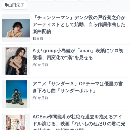
山田栄子
「チェンソーマン」デンジ役の戸谷菊之介が
アーティストとして始動、自ら作詞作曲した
楽曲配信
19日
前
Aぇ! group小島健が「anan」表紙にソロ初
登場、四変化で“漢”を見せる
約1か月
前
アニメ「サンダー３」OPテーマは優里の書
き下ろし曲「サンダーボルト」
約1か月
前
ACEes作間龍斗が壮絶な過去を抱えるアイ
ドル演じる、映画「ないものねだりの君に光