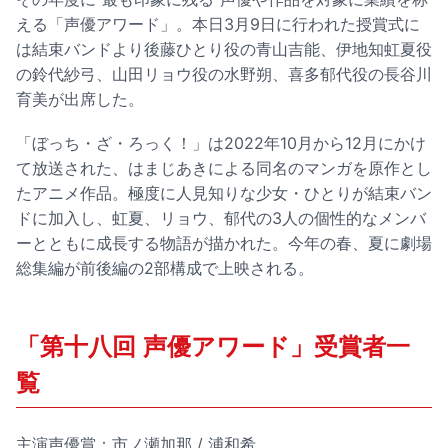
える「声優アワード」。本日3月9日に行われた授賞式に
は結束バンドより後藤ひとり役の青山吉能、伊地知虹夏役
の鈴代紗弓、山田リョウ役の水野朔、喜多郁代役の長谷川
育美が出席した。
「ぼっち・ざ・ろっく！」は2022年10月から12月にかけ
て放送された、はまじあきによる同名のマンガを原作とし
たアニメ作品。極度に人見知りな少女・ひとりが結束バン
ドに加入し、虹夏、リョウ、郁代の3人の個性的なメンバ
ーとともに成長する物語が描かれた。今年の春、夏に劇場
総集編が前後編の2部構成で上映される。
「第十八回 声優アワード」受賞者一
覧
主演声優賞：市ノ瀬加那 / 浦和希