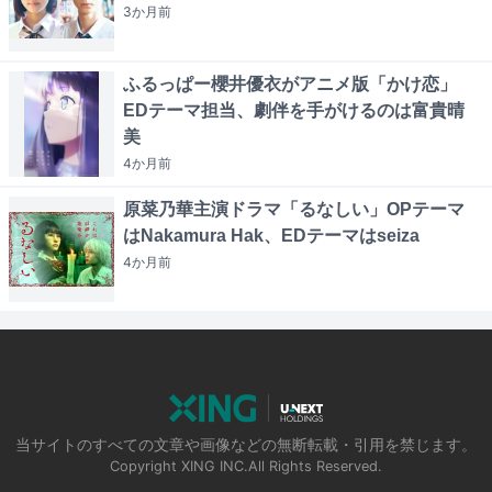
3か月
前
ふるっぱー櫻井優衣がアニメ版「かけ恋」
EDテーマ担当、劇伴を手がけるのは富貴晴
美
4か月
前
原菜乃華主演ドラマ「るなしい」OPテーマ
はNakamura Hak、EDテーマはseiza
4か月
前
当サイトのすべての文章や画像などの無断転載・引用を禁じます。
Copyright XING INC.All Rights Reserved.