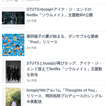
STUTS×butaji×アイナ・ジ・エンドの
Netflix「ソウルメイト」主題歌MV公開
2か月
前
柴田聡子の夏が始まる、ダンサブルな新曲
「Pool」リリース
2か月
前
STUTSとbutajiが再びタッグ、アイナ・ジ・
エンド迎えてNetflix「ソウルメイト」主題歌
を担当
3か月
前
butajiが4thアルバム「Thoughts of You」
リリース、岡田拓郎プロデュースのシングル
今夜配信