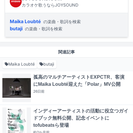
カラオケ歌うならJOYSOUND
Maika Loubté
の楽曲・歌詞を検索
butaji
の楽曲・歌詞を検索
関連記事
Maika Loubté
butaji
孤高のマルチアーティストEXPCTR、客演
にMaika Loubté迎えた「Polar」MV公開
26日
前
インディーアーティストの活動に役立つガイ
ドブック無料公開、記念イベントに
tofubeatsら登場
約2か月
前