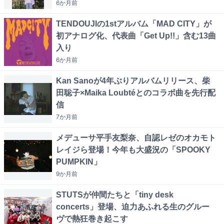
6か月
前
TENDOUJIの1stアルバム「MAD CITY」が
初アナログ化、代表曲「Get Up!!」含む13曲
入り
6か月
前
Kan Sanoが4年ぶりアルバムリリース、柴
田聡子×Maika Loubtéとのコラボ曲を先行配
信
7か月
前
メデューサ平手友梨奈、自認レゼのオカモト
レイジら登場！今年も大盛況の「SPOOKY
PUMPKIN」
9か月
前
STUTSが仲間たちと「tiny desk
concerts」登場、迫力あふれる生のグルー
ヴで熱狂巻き起こす