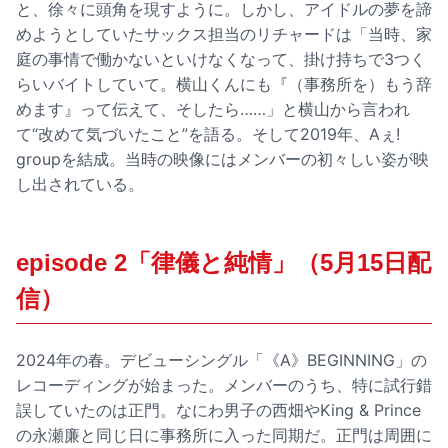
と、徐々に頭角を現すように。しかし、アイドルの夢を諦
めようとしていたサックス担当のリチャードは「当時、家
庭の事情で働かないといけなくなって、掛け持ちで3つく
らいバイトしていて。横山くんにも『（事務所を）もう辞
めます』って伝えて、そしたら……」と横山から言われ
て“改めて気づいたこと”を語る。そして2019年、Aぇ!
groupを結成。当時の映像にはメンバーの初々しい姿が映
し出されている。
episode 2「律儀と純情」（5月15日配
信）
2024年の春。デビューシングル「《A》BEGINNING」の
レコーディングが始まった。メンバーのうち、特に試行錯
誤していたのは正門。なにわ男子の西畑やKing & Prince
の永瀬廉と同じ日に事務所に入った同期だ。正門は周囲に