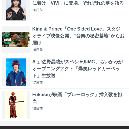
に着け「ViVi」に登場、ぞれぞれの夢を語る
16日
前
King & Prince「One Sided Love」スタジ
オライブ映像公開、“音楽の秘密基地”からお
届け
16日
前
Aぇ!佐野晶哉がスペシャルMC、ちいかわが
オープニングアクト「爆笑レッドカーペッ
ト」生放送
17日
前
Fukaseが映画「ブルーロック」挿入歌を担
当
18日
前