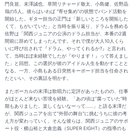
門良規、末澤誠也、草間リチャード敬太、小島健、佐野晶
哉の5人。彼らはいわば “寄せ集め”の状態でバンド活動を
開始した。ギター担当の正門は「新しいところを開拓した
くて、もがいていた」と当時を振り返り、ドラムを務める
佐野は「関西ジュニアの公演のドラム担当が、本番の2週
間前に辞めてしまったんです。それで僕が大人10人くら
いに呼び出されて『ドラム、やってくれるか?』と言われ
て。当時ほぼ未経験でしたが『やります！』って答えまし
た」と回想。この選択が彼のアイドル人生を動かすことと
なる。一方、小島もある日突然キーボード担当を任命され
たといい、その裏話を明かす。
またボーカルの末澤は歌唱力に定評があったものの、仕事
がほとんど来ない苦境を経験。「あの頃は“腐っていた”時
期もありました。楽しくないなーって……」と語る末澤だ
が、関西ジュニアを出て“外部の舞台”に挑むうちに彼の考
え方が変わっていく。そんな彼らは、関西ジュニアのサポ
ート役・横山裕と大倉忠義（SUPER EIGHT）の指導のも