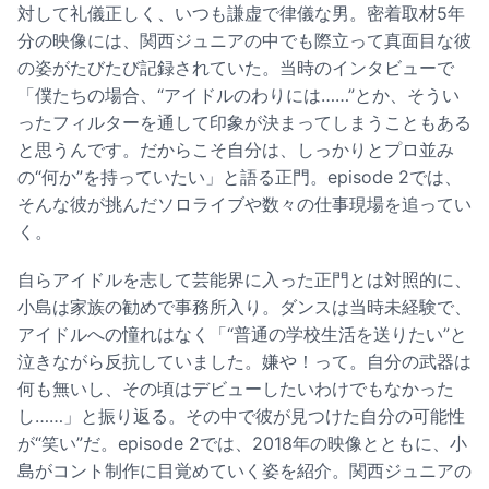
対して礼儀正しく、いつも謙虚で律儀な男。密着取材5年
分の映像には、関西ジュニアの中でも際立って真面目な彼
の姿がたびたび記録されていた。当時のインタビューで
「僕たちの場合、“アイドルのわりには……”とか、そうい
ったフィルターを通して印象が決まってしまうこともある
と思うんです。だからこそ自分は、しっかりとプロ並み
の“何か”を持っていたい」と語る正門。episode 2では、
そんな彼が挑んだソロライブや数々の仕事現場を追ってい
く。
自らアイドルを志して芸能界に入った正門とは対照的に、
小島は家族の勧めで事務所入り。ダンスは当時未経験で、
アイドルへの憧れはなく「“普通の学校生活を送りたい”と
泣きながら反抗していました。嫌や！って。自分の武器は
何も無いし、その頃はデビューしたいわけでもなかった
し……」と振り返る。その中で彼が見つけた自分の可能性
が“笑い”だ。episode 2では、2018年の映像とともに、小
島がコント制作に目覚めていく姿を紹介。関西ジュニアの