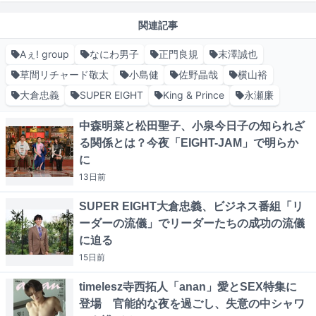
関連記事
Aぇ! group
なにわ男子
正門良規
末澤誠也
草間リチャード敬太
小島健
佐野晶哉
横山裕
大倉忠義
SUPER EIGHT
King & Prince
永瀬廉
中森明菜と松田聖子、小泉今日子の知られざ
る関係とは？今夜「EIGHT-JAM」で明らか
に
13日
前
SUPER EIGHT大倉忠義、ビジネス番組「リ
ーダーの流儀」でリーダーたちの成功の流儀
に迫る
15日
前
timelesz寺西拓人「anan」愛とSEX特集に
登場 官能的な夜を過ごし、失意の中シャワ