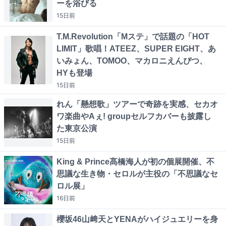
ーを浴びる
15日
前
T.M.Revolution「Mステ」で話題の「HOT
LIMIT」歌唱！ATEEZ、SUPER EIGHT、あ
いみょん、TOMOO、マカロニえんぴつ、
HYも登場
15日
前
れん「懸想歌」ツアーで奇跡を実感、セカオ
ワ楽曲やAぇ! groupセルフカバーも披露し
た東京公演
15日
前
King & Prince髙橋海人が初の個展開催、不
思議な生き物・セロルが主役の「不思議なセ
ロル展」
16日
前
櫻坂46山﨑天とYENAがハイジュエリーを身