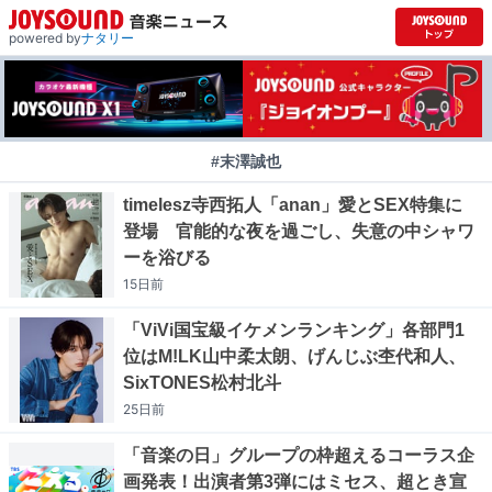
powered by
ナタリー
#末澤誠也
timelesz寺西拓人「anan」愛とSEX特集に
登場 官能的な夜を過ごし、失意の中シャワ
ーを浴びる
15日
前
「ViVi国宝級イケメンランキング」各部門1
位はM!LK山中柔太朗、げんじぶ杢代和人、
SixTONES松村北斗
25日
前
「音楽の日」グループの枠超えるコーラス企
画発表！出演者第3弾にはミセス、超とき宣