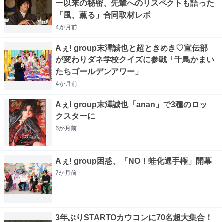
ー以来の秘密、先輩へのリスペクトも語った
「風、薫る」合同取材レポ
4か月
前
Aぇ! group末澤誠也と超ときめき♡宣伝部
が変わりダネ学校クイズに参戦「千鳥かまい
たちゴールデンアワー」
4か月
前
Aぇ! group末澤誠也「anan」で3種のロッ
クスターに
6か月
前
Aぇ! group困惑、「NO！蛙化選手権」開幕
7か月
前
3年ぶりSTARTOカウコンに70名超大集合！