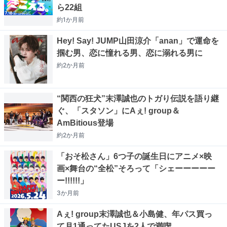
ら22組
約1か月
前
Hey! Say! JUMP山田涼介「anan」で運命を
掴む男、恋に憧れる男、恋に溺れる男に
約2か月
前
“関西の狂犬”末澤誠也のトガり伝説を語り継
ぐ、「スタソン」にAぇ! group＆
AmBitious登場
約2か月
前
「おそ松さん」6つ子の誕生日にアニメ×映
画×舞台の“全松”そろって「シェーーーーー
ー!!!!!!」
3か月
前
Aぇ! group末澤誠也＆小島健、年パス買っ
て月1通ってたUSJを2人で満喫