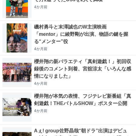
4か月
前
磯村勇斗と末澤誠也のW主演映画
「mentor」に綾野剛が出演、物語の鍵を握
る“メンター”役
4か月
前
櫻井翔の新バラエティ「真剣遊戯！」初回収
録後のコメント到着、宮舘涼太「いろんな感
情になりました」
4か月
前
櫻井翔が本気の表情、フジテレビ新番組「真
剣遊戯！THEバトルSHOW」ポスター公開
4か月
前
Aぇ! group佐野晶哉“朝ドラ”出演はデビュ