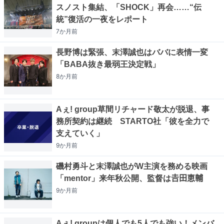
スノスト集結、「SHOCK」再会……“伝
統”復活の一夜をレポート
7か月
前
長野博は緊張、末澤誠也はババに表情一変
「BABA抜き最弱王決定戦」
8か月
前
Aぇ! group草間リチャード敬太が脱退、事
務所契約は継続 STARTO社「彼を全力で
支えていく」
9か月
前
磯村勇斗と末澤誠也がW主演を務める映画
「mentor」来年秋公開、監督は𠮷田恵輔
9か月
前
Aぇ! groupは個人でも5人でも強い！メンバ