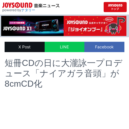
powered by
ナタリー
X Post
LINE
Facebook
短冊CDの日に大瀧詠一プロデ
ュース「ナイアガラ音頭」が
8cmCD化