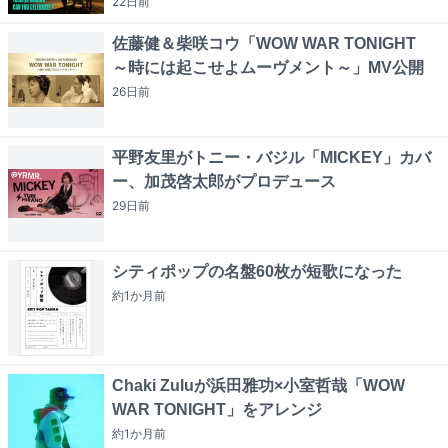
22日
前
佐藤健＆柴咲コウ「WOW WAR TONIGHT
～時には起こせよムーヴメント～」MV公開
26日
前
平野友里がトニー・バジル「MICKEY」カバ
ー、加茂啓太郎がプロデュース
29日
前
シティポップの名盤60枚が短歌になった
約1か月
前
Chaki Zuluが浜田雅功×小室哲哉「WOW
WAR TONIGHT」をアレンジ
約1か月
前