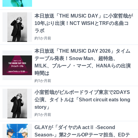
本日放送「THE MUSIC DAY」に小室哲哉が
10年ぶり出演！NCT WISHとTRFの名曲コ
ラボ
約1か月
前
本日放送「THE MUSIC DAY 2026」タイム
テーブル発表！Snow Man、超特急、
M!LK、ブルーノ・マーズ、HANAらの出演
時間は
約1か月
前
小室哲哉がビルボードライブ東京で2DAYS
公演、タイトルは「Short circuit eats long
story」
約1か月
前
GLAYが「ダイヤのA actⅡ -Second
Season-」第2クールOPテーマ担当、EDテ