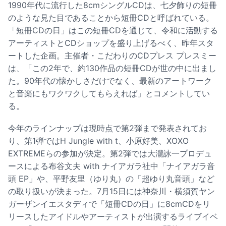
1990年代に流行した8cmシングルCDは、七夕飾りの短冊
のような見た目であることから短冊CDと呼ばれている。
「短冊CDの日」はこの短冊CDを通じて、令和に活動する
アーティストとCDショップを盛り上げるべく、昨年スタ
ートした企画。主催者・こだわりのCDプレス プレスミー
は、「この2年で、約130作品の短冊CDが世の中に出まし
た。90年代の懐かしさだけでなく、最新のアートワーク
と音楽にもワクワクしてもらえれば」とコメントしてい
る。
今年のラインナップは現時点で第2弾まで発表されてお
り、第1弾ではH Jungle with t、小原好美、XOXO
EXTREMEらの参加が決定。第2弾では大瀧詠一プロデュ
ースによる布谷文夫 with ナイアガラ社中「ナイアガラ音
頭 EP」や、平野友里（ゆり丸）の「超ゆり丸音頭」など
の取り扱いが決まった。7月15日には神奈川・横須賀ヤン
ガーザンイエスタディで「短冊CDの日」に8cmCDをリ
リースしたアイドルやアーティストが出演するライブイベ