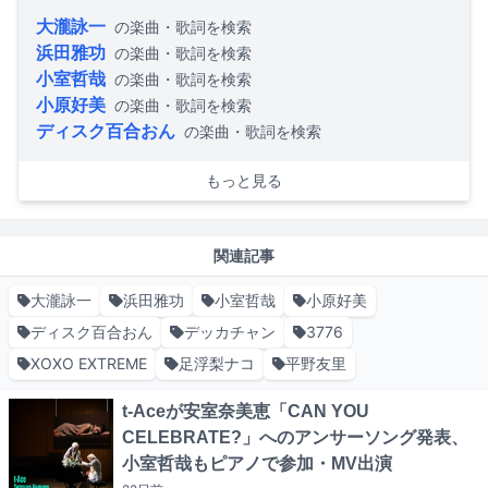
大瀧詠一
の楽曲・歌詞を検索
浜田雅功
の楽曲・歌詞を検索
小室哲哉
の楽曲・歌詞を検索
小原好美
の楽曲・歌詞を検索
ディスク百合おん
の楽曲・歌詞を検索
もっと見る
関連記事
大瀧詠一
浜田雅功
小室哲哉
小原好美
ディスク百合おん
デッカチャン
3776
XOXO EXTREME
足浮梨ナコ
平野友里
t-Aceが安室奈美恵「CAN YOU
CELEBRATE?」へのアンサーソング発表、
小室哲哉もピアノで参加・MV出演