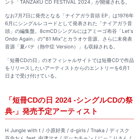
ント「TANZAKU CD FESTIVAL 2024」が開催される。
なお7月7日に発売となる「ナイアガラ音頭 EP」は1976年
6月にシングルレコードとして発表された「ナイアガラ音
頭」の編集盤。8cmCDシングルにはアミーゴ布谷「Let's
Ondo Again」の“'81 Mix”とカラオケ音源、さらに未発表
音源「夏バテ（熱中症 Version）」も収録される。
「短冊CDの日」のオフィシャルサイトでは短冊CDで作品
をリリースしたいアーティストからのエントリーを6月1
日まで受け付けている。
「短冊CDの日 2024 -シングルCDの祭
典-」発売予定アーティスト
H Jungle with t / 小原好美 / d-girls / Tnaka / ディスク
百合おん feat. 中津マオ / デッカチャン / にっこりさん /